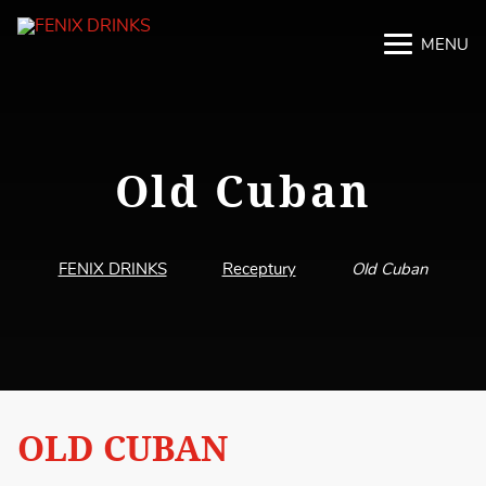
MENU
M
M
Old Cuban
FENIX DRINKS
Receptury
Old Cuban
OLD CUBAN