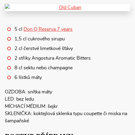
5 cl
Don Q Reserva 7 years
1,5 cl cukrového sirupu
2 cl čerstvé limetkové šťávy
2 střiky Angostura Aromatic Bitters
8 cl sektu nebo champagne
6 lístků máty
OZDOBA: snítka máty
LED: bez ledu
MÍCHACÍ MÉDIUM: šejkr
SKLENIČKA: koktejlová sklenka typu coupette či miska na
šampaňské