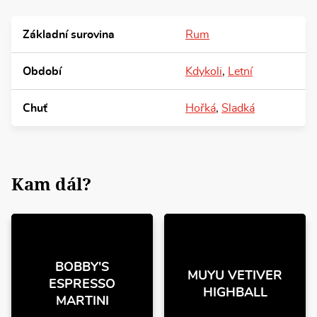
Základní surovina
Rum
Období
Kdykoli
,
Letní
Chuť
Hořká
,
Sladká
Kam dál?
BOBBY'S
MUYU VETIVER
ESPRESSO
HIGHBALL
MARTINI