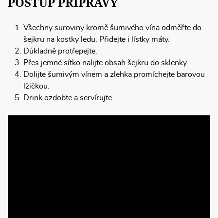
POSTUP PŘÍPRAVY
Všechny suroviny kromě šumivého vína odměřte do
šejkru na kostky ledu. Přidejte i lístky máty.
Důkladně protřepejte.
Přes jemné sítko nalijte obsah šejkru do sklenky.
Dolijte šumivým vínem a zlehka promíchejte barovou
lžičkou.
Drink ozdobte a servírujte.