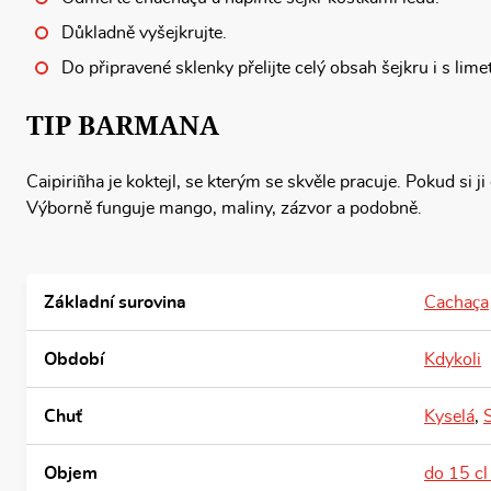
Důkladně vyšejkrujte.
Do připravené sklenky přelijte celý obsah šejkru i s lime
TIP BARMANA
Caipiriñha je koktejl, se kterým se skvěle pracuje. Pokud si ji
Výborně funguje mango, maliny, zázvor a podobně.
Základní surovina
Cachaça
Období
Kdykoli
Chuť
Kyselá
,
Objem
do 15 cl