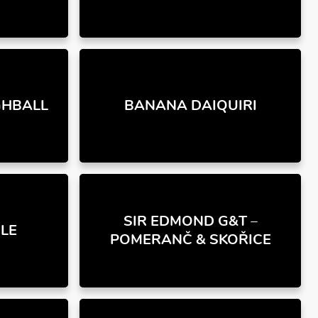
GHBALL
BANANA DAIQUIRI
SIR EDMOND G&T –
LE
POMERANČ & SKOŘICE