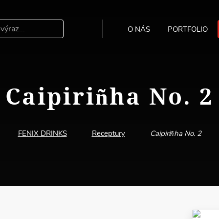
O NÁS
PORTFOLIO
Hledat
Caipiriñha No. 2
FENIX DRINKS
Receptury
Caipiriñha No. 2