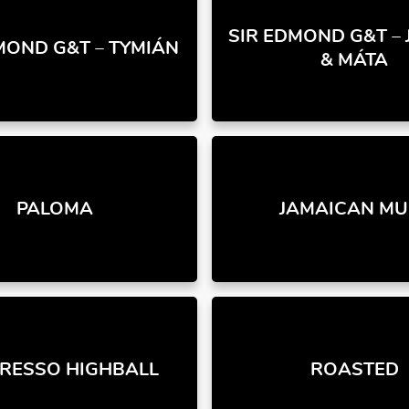
SIR EDMOND G&T –
MOND G&T – TYMIÁN
& MÁTA
PALOMA
JAMAICAN MU
RESSO HIGHBALL
ROASTED