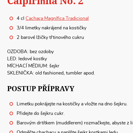
Caipiriñha No. 2
4 cl
Cachaça Magnífica Tradicional
3/4 limetky nakrájené na kostičky
2 barové lžičky třtinového cukru
OZDOBA: bez ozdoby
LED: ledové kostky
MÍCHACÍ MÉDIUM: šejkr
SKLENIČKA: old fashioned, tumbler apod.
POSTUP PŘÍPRAVY
Limetku pokrájejte na kostičky a vložte na dno šejkru.
Přidejte do šejkru cukr.
Barovým drtítkem (muddlerem) rozmačkejte, abyste z li
Odměřte chachaçu a naplňte šejkr kostkami ledu.