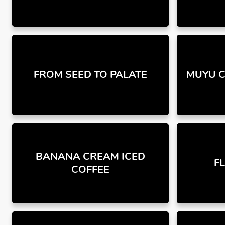
FROM SEED TO PALATE
MUYU C
BANANA CREAM ICED
F
COFFEE