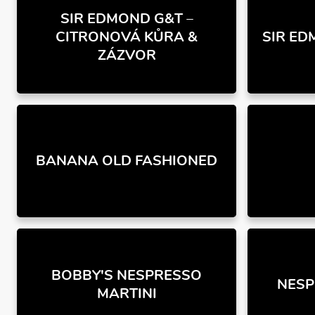
SIR EDMOND G&T –
CITRONOVÁ KŮRA &
SIR ED
ZÁZVOR
BANANA OLD FASHIONED
BOBBY'S NESPRESSO
NESP
MARTINI