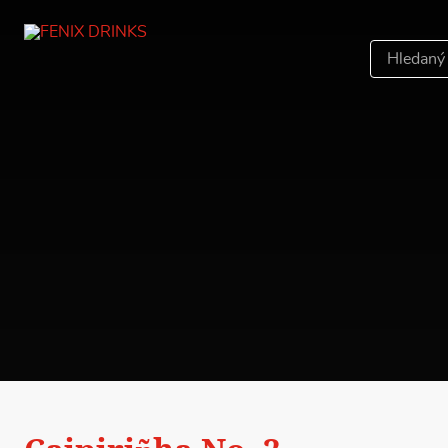
Hledáný
výraz