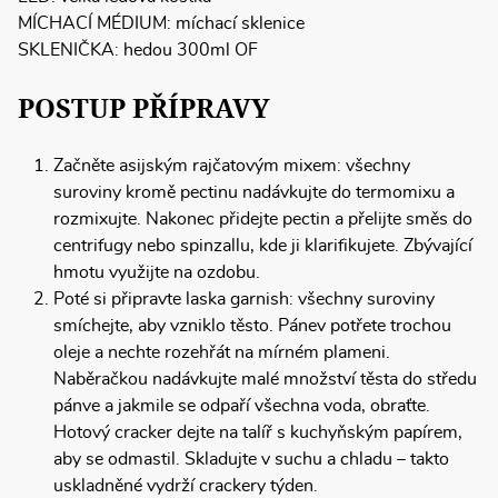
MÍCHACÍ MÉDIUM: míchací sklenice
SKLENIČKA: hedou 300ml OF
POSTUP PŘÍPRAVY
Začněte asijským rajčatovým mixem: všechny
suroviny kromě pectinu nadávkujte do termomixu a
rozmixujte. Nakonec přidejte pectin a přelijte směs do
centrifugy nebo spinzallu, kde ji klarifikujete. Zbývající
hmotu využijte na ozdobu.
Poté si připravte laska garnish: všechny suroviny
smíchejte, aby vzniklo těsto. Pánev potřete trochou
oleje a nechte rozehřát na mírném plameni.
Naběračkou nadávkujte malé množství těsta do středu
pánve a jakmile se odpaří všechna voda, obraťte.
Hotový cracker dejte na talíř s kuchyňským papírem,
aby se odmastil. Skladujte v suchu a chladu – takto
uskladněné vydrží crackery týden.