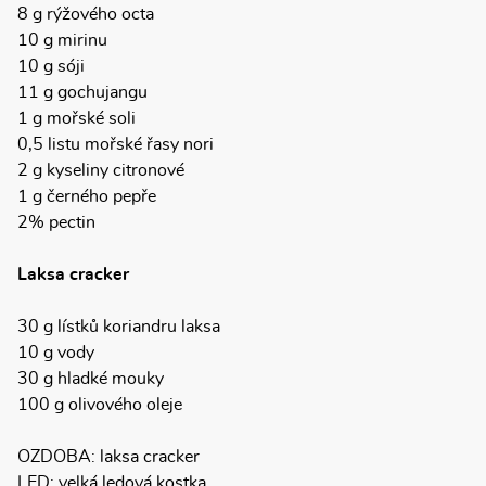
8 g rýžového octa
10 g mirinu
10 g sóji
11 g gochujangu
1 g mořské soli
0,5 listu mořské řasy nori
2 g kyseliny citronové
1 g černého pepře
2% pectin
Laksa cracker
30 g lístků koriandru laksa
10 g vody
30 g hladké mouky
100 g olivového oleje
OZDOBA: laksa cracker
LED: velká ledová kostka