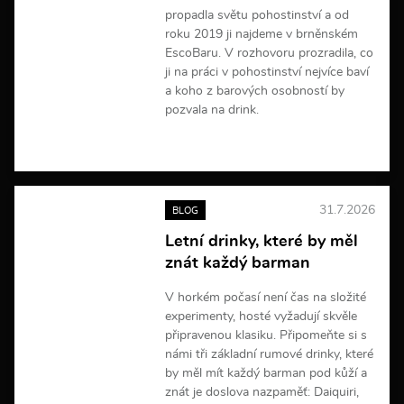
propadla světu pohostinství a od
roku 2019 ji najdeme v brněnském
EscoBaru. V rozhovoru prozradila, co
ji na práci v pohostinství nejvíce baví
a koho z barových osobností by
pozvala na drink.
V
í
c
e
31.7.2026
BLOG
i
n
Letní drinky, které by měl
f
znát každý barman
o
r
m
V horkém počasí není čas na složité
a
experimenty, hosté vyžadují skvěle
c
připravenou klasiku. Připomeňte si s
í
námi tři základní rumové drinky, které
by měl mít každý barman pod kůží a
znát je doslova nazpaměť: Daiquiri,