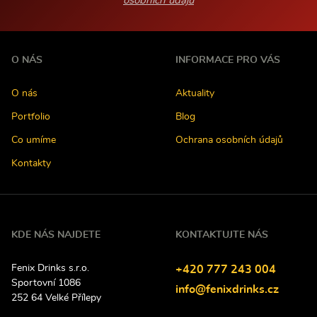
osobních údajů
O NÁS
INFORMACE PRO VÁS
O nás
Aktuality
Portfolio
Blog
Co umíme
Ochrana osobních údajů
Kontakty
KDE NÁS NAJDETE
KONTAKTUJTE NÁS
Fenix Drinks s.r.o.
Tel
efon:
+420
777
243
004
Sportovní 1086
E-
info@fenixdrinks.cz
252 64
Velké Přílepy
mail: