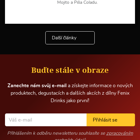
Mojito a Piña Coladu.
V
í
c
e
Další články
i
n
f
o
r
m
Buďte stále v obraze
a
c
í
Zanechte nám svůj e-mail
a získejte informace o nových
produktech, degustacích a dalších akcích z dílny Fenix
Drinks jako první!
Přihlásit se
Přihlášením k odběru newsletteru souhlasíte se
zpracováním