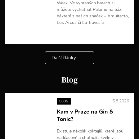
c
Week. Ve vybraných barech si
í
můžete vychutnat Palomu na bázi
některé z našich značek – Arquitecto,
Los Arcos či La Travesía.
V
í
c
e
Další články
i
n
f
o
Blog
r
m
a
c
5.8.2026
BLOG
í
Kam v Praze na Gin &
Tonic?
Existuje několik koktejlů, které jsou
nadčasové a chutnají skvěle v