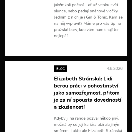
jakémkoli počasí – ať už venku svítí
slunce, nebo padají sněhové vločky.
Jedním z nich je i Gin & Tonic. Kam se
na něj vypravit? Máme pro vás tip na
pražské bary, kde vám namíchají ten
nejlepší.
V
í
c
e
4.8.2026
BLOG
i
n
Elizabeth Stránská: Lidi
f
berou práci v pohostinství
o
r
jako samozřejmost, přitom
m
je za ní spousta dovedností
a
a zkušeností
c
í
Kdyby ji na rande pozval někdo jiný,
možná by se její kariéra ubírala jiným
směrem. Takto ale Elizabeth Stránská