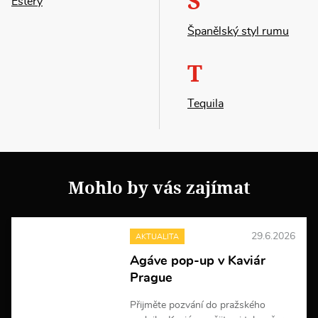
Š
Estery
Španělský styl rumu
T
Tequila
Mohlo by vás zajímat
29.6.2026
AKTUALITA
Agáve pop-up v Kaviár
Prague
Přijměte pozvání do pražského