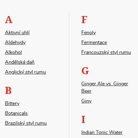
A
F
Aktivní uhlí
Fenoly
Aldehydy
Fermentace
Alkohol
Francouzský styl rumu
Andělská daň
G
Anglický styl rumu
Ginger Ale vs. Ginger
B
Beer
Giny
Bittery
Botanicals
I
Brazilský styl rumu
Indian Tonic Water