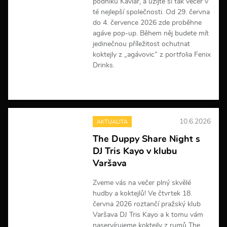
podniku Kaviár, a užijte si tak večer v
té nejlepší společnosti. Od 29. června
do 4. července 2026 zde proběhne
agáve pop-up. Během něj budete mít
jedinečnou příležitost ochutnat
koktejly z „agávovic” z portfolia Fenix
Drinks.
V
í
c
e
10.6.2026
AKTUALITA
i
n
The Duppy Share Night s
f
DJ Tris Kayo v klubu
o
r
Varšava
m
a
Zveme vás na večer plný skvělé
c
hudby a koktejlů! Ve čtvrtek 18.
í
června 2026 roztančí pražský klub
Varšava DJ Tris Kayo a k tomu vám
naservírujeme koktejly z rumů The