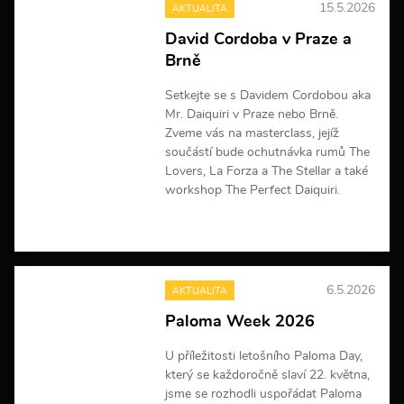
15.5.2026
AKTUALITA
i
n
David Cordoba v Praze a
f
Brně
o
r
m
Setkejte se s Davidem Cordobou aka
a
Mr. Daiquiri v Praze nebo Brně.
c
Zveme vás na masterclass, jejíž
í
součástí bude ochutnávka rumů The
Lovers, La Forza a The Stellar a také
workshop The Perfect Daiquiri.
V
í
c
e
6.5.2026
AKTUALITA
i
n
Paloma Week 2026
f
o
U příležitosti letošního Paloma Day,
r
m
který se každoročně slaví 22. května,
a
jsme se rozhodli uspořádat Paloma