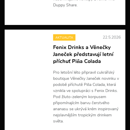
Duppy Share.
V
í
c
e
22.5.2026
AKTUALITA
i
n
Fenix Drinks a Věnečky
f
Janeček představují letní
o
r
příchuť Piña Colada
m
a
Pro letošní léto připravil cukrářský
c
boutique Věnečky Janeček novinku v
í
podobě příchutě Piña Colada, která
vznikla ve spolupráci s Fenix Drinks.
Pod žluto-zeleným korpusem
připomínajícím barvu čerstvého
ananasu se ukrývá krém inspirovaný
nejslavnějším tropickým drinkem
světa.