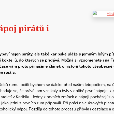
poj pirátů i
vybaví nejen piráty, ale také karibské pláže s jemným bílým p
oktejlů, do kterých se přidává. Možná si vzpomenete i na Fen
 čase vám proto přinášíme článek o historii tohoto všeobecně
en rostla.
dců rumu, ocitli bychom se daleko před naším letopočtem, na úz
aduje se, že právě tam vznikaly a byly v oblibě první nápoje, 
toletí v Karibiku. Jedny z prvních zmínek o nápoji pocházejí z 
 jako jedni z prvních rum připravili. Při práci na cukrových plantá
oholický nápoj. Později do tohoto procesu přibyla i destilace a 