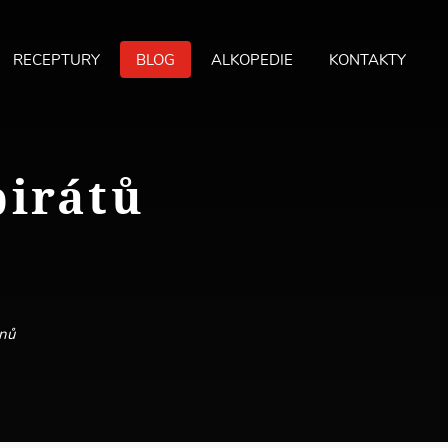
RECEPTURY
BLOG
ALKOPEDIE
KONTAKTY
MA
ME
pirátů
ánů