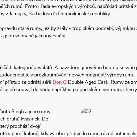
pších rumů. Proto i řada evropských výrobců, například britská
umy z Jamajky, Barbadosu či Dominikánské republiky.
pravdu staré rumy, jež by zrály v tropickém podnebí, výjimkou a
ů a jsou vnímané jako investiční.
ějších kategorií destilátů. A navzdory ginovému boomu si svou 
že budoucnost je v prozkoumávání nových možností výroby rumu.
vní přístup se odráží sérii
Don Q
Double Aged Cask. Rumy ze zmíně
 se přesouvají do sudu například po portském, vermutu, sherry 
intu Singh a jeho rumy
lných druhů kvasinek. Do
který prochází dvojí
poté v parní koloně, kdy výrobci přidají do rumu různé botanicals