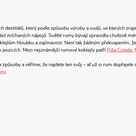
ch destilátů, který podle způsobu výroby a sudů, ve kterých z
ást míchaných nápojů. Světlé rumy bývají zpravidla chuťově mén
ktejlům hloubku a zajímavost. Není tak žádným překvapením, že 
h pozicích. Mezi nejznámější rumové koktejly patří
Piña Colada
,
způsoby a věříme, že najdete ten svůj – ať už si rum dopřejete
ami
.