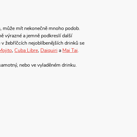
raje, může mít nekonečně mnoho podob.
ě výrazné a jemně podkreslí další
v žebříčcích nejoblíbenějších drinků se
Mojito
,
Cuba Libre
,
Daiquiri
a
Mai Tai
.
 samotný, nebo ve vyladěném drinku.