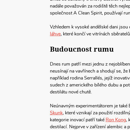
nadále považován za rodiště těch nejle
společnost A Clean Spirit, používají r
Vzhledem k vysoké andělské dani jsou o
láhve
, které končí ve vitrínách sběratel
Budoucnost rumu
Dnes rum patří mezi jednu z nejoblíben
neusínají na vavřínech a shodují se, 
například rodina Serrallés, jejíž inovati
sudech z amerického bílého dubu a poté
destilátu nové chutě.
Neúnavným experimentátorem je také B
Skunk
, které vznikají za použití rozdí
kategorie inovací patří také
Ron Kong
, 
destilací. Nejprve v zařízení alembic a 