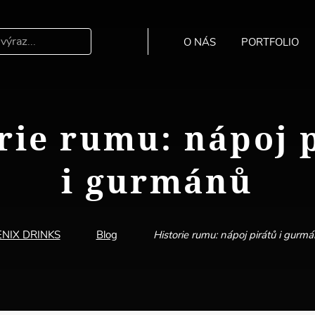
O NÁS
PORTFOLIO
Hledat
rie rumu: nápoj 
i gurmánů
ENIX DRINKS
Blog
Historie rumu: nápoj pirátů i gurm