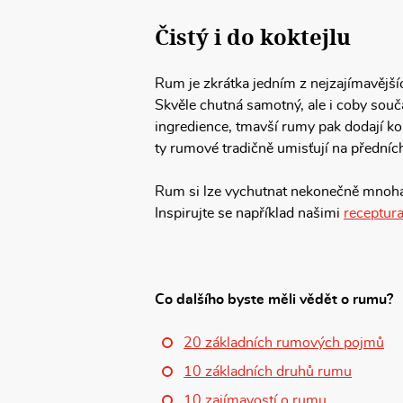
Čistý i do koktejlu
Rum je zkrátka jedním z nejzajímavější
Skvěle chutná samotný, ale i coby souč
ingredience, tmavší rumy pak dodají ko
ty rumové tradičně umisťují na předníc
Rum si lze vychutnat nekonečně mnoha 
Inspirujte se například našimi
receptur
Co dalšího byste měli vědět o rumu?
20 základních rumových pojmů
10 základních druhů rumu
10 zajímavostí o rumu