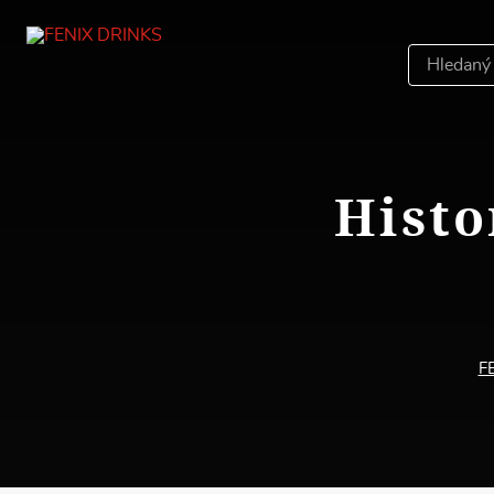
Hledáný
výraz
Histo
F