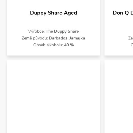
Duppy Share Aged
Don Q D
Výrobce:
The Duppy Share
Země původu:
Barbados
,
Jamajka
Ze
Obsah alkoholu:
40 %
O