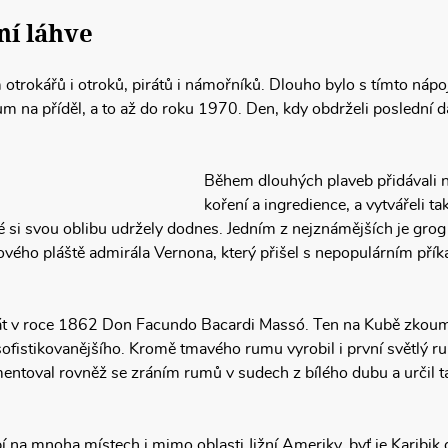
ní láhve
m otrokářů i otroků, pirátů i námořníků. Dlouho bylo s tímto ná
um na příděl, a to až do roku 1970. Den, kdy obdrželi poslední 
Během dlouhých plaveb přidávali 
koření a ingredience, a vytvářeli ta
ré si svou oblibu udržely dodnes. Jedním z nejznámějších je gro
ového pláště admirála Vernona, který přišel s nepopulárním přík
psát v roce 1862 Don Facundo Bacardi Massó. Ten na Kubě zkou
sofistikovanějšího. Kromě tmavého rumu vyrobil i první světlý ru
mentoval rovněž se zráním rumů v sudech z bílého dubu a určil t
ábí na mnoha místech i mimo oblasti Jižní Ameriky, byť je Kari