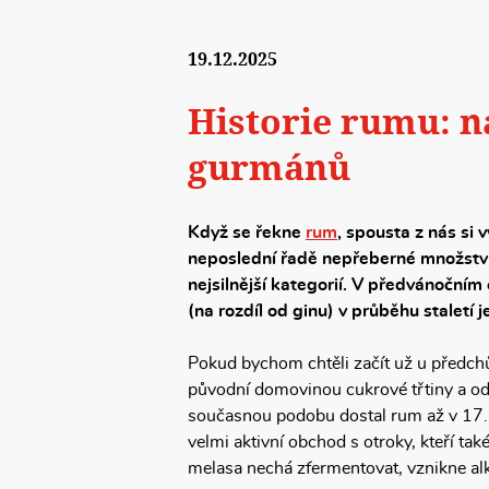
19.12.2025
Historie rumu: ná
gurmánů
Když se řekne
rum
, spousta z nás si 
neposlední řadě nepřeberné množství k
nejsilnější kategorií. V předvánočním
(na rozdíl od ginu) v průběhu staletí j
Pokud bychom chtěli začít už u předchů
původní domovinou cukrové třtiny a odh
současnou podobu dostal rum až v 17. s
velmi aktivní obchod s otroky, kteří také
melasa nechá zfermentovat, vznikne alk