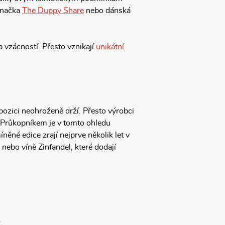
 značka
The Duppy Share
nebo dánská
 vzácností. Přesto vznikají
unikátní
pozici neohroženě drží. Přesto výrobci
 Průkopníkem je v tomto ohledu
né edice zrají nejprve několik let v
nebo víně Zinfandel, které dodají
.