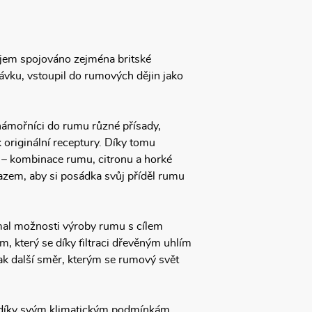
pojem spojováno zejména britské
dávku, vstoupil do rumových dějin jako
námořníci do rumu různé přísady,
k originální receptury. Díky tomu
g – kombinace rumu, citronu a horké
azem, aby si posádka svůj příděl rumu
mal možnosti výroby rumu s cílem
m, který se díky filtraci dřevěným uhlím
ak další směr, kterým se rumový svět
bik díky svým klimatickým podmínkám