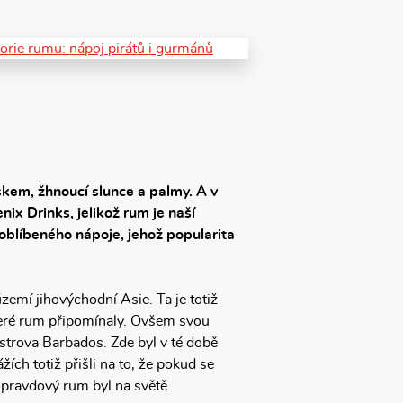
ískem, žhnoucí slunce a palmy. A v
ix Drinks, jelikož rum je naší
 oblíbeného nápoje, jehož popularita
emí jihovýchodní Asie. Ta je totiž
které rum připomínaly. Ovšem svou
ostrova Barbados. Zde byl v té době
žích totiž přišli na to, že pokud se
opravdový rum byl na světě.