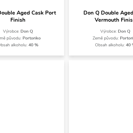
ouble Aged Cask Port
Don Q Double Aged
Finish
Vermouth Fini
Výrobce:
Don Q
Výrobce:
Don Q
mě původu:
Portoriko
Země původu:
Portor
bsah alkoholu:
40 %
Obsah alkoholu:
40