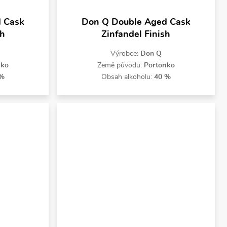
 Cask
Don Q Double Aged Cask
sh
Zinfandel Finish
Výrobce:
Don Q
iko
Země původu:
Portoriko
 %
Obsah alkoholu:
40 %