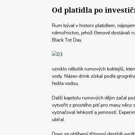
Od platidla po investič
Rum býval v historii platidlem, nápoje
námořnictvo, jehož členové dostávali r
Black Tot Day.
vzniklo několik rumových koktejlů, kte
vody. Název drink získal podle grogrén
ředila vodou.
Další kapitolu rumových dějin začal 
vytvořit z prostého pití pro masy něco 
vyznačoval lehkostí a jemností. Experi
ubíral.
Dnes se oblíbený třtinový destilát vyr