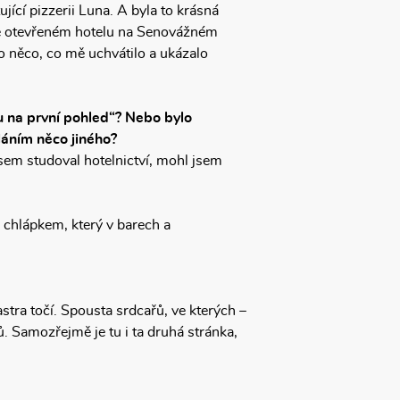
jící pizzerii Luna. A byla to krásná
ově otevřeném hotelu na Senovážném
lo něco, co mě uchvátilo a ukázalo
u na první pohled“? Nebo bylo
áním něco jiného?
 jsem studoval hotelnictví, mohl jsem
s chlápkem, který v barech a
astra točí. Spousta srdcařů, ve kterých –
ů. Samozřejmě je tu i ta druhá stránka,