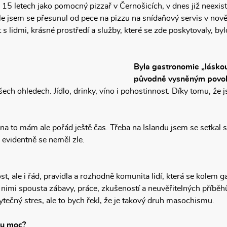
15 letech jako pomocný pizzař v Černošicích, v dnes již neexistu
ole jsem se přesunul od pece na pizzu na snídaňový servis v n
 s lidmi, krásné prostředí a služby, které se zde poskytovaly, by
Byla gastronomie „lásko
původně vysněným povol
všech ohledech. Jídlo, drinky, víno i pohostinnost. Díky tomu, že
na to mám ale pořád ještě čas. Třeba na Islandu jsem se setkal 
A evidentně se neměl zle.
ost, ale i řád, pravidla a rozhodně komunita lidí, která se kolem g
 s nimi spousta zábavy, práce, zkušeností a neuvěřitelných příběh
tečný stres, ale to bych řekl, že je takový druh masochismu.
tu moc?