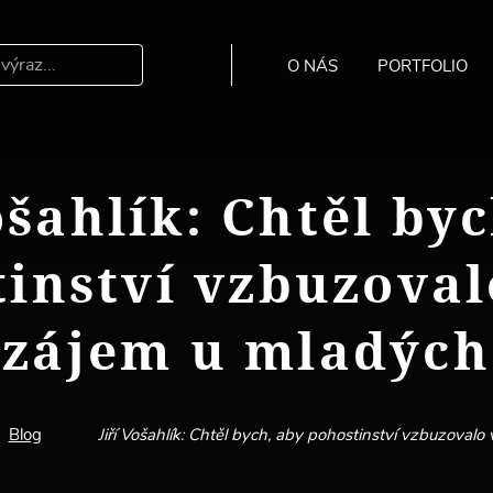
O NÁS
PORTFOLIO
Hledat
ošahlík: Chtěl by
inství vzbuzoval
zájem u mladých
Blog
Jiří Vošahlík: Chtěl bych, aby pohostinství vzbuzovalo