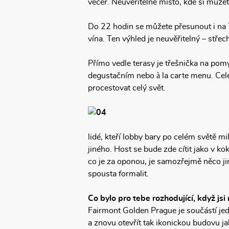
večer. Neuvěřitelné místo, kde si můžete
Do 22 hodin se můžete přesunout i na Th
vína. Ten výhled je neuvěřitelný – střec
Přímo vedle terasy je třešnička na po
degustačním nebo à la carte menu. Cel
procestovat celý svět.
lidé, kteří lobby bary po celém světě mi
jiného. Host se bude zde cítit jako v k
co je za oponou, je samozřejmě něco jiné
spousta formalit.
Co bylo pro tebe rozhodující, když jsi
Fairmont Golden Prague je součástí jed
a znovu otevřít tak ikonickou budovu ja