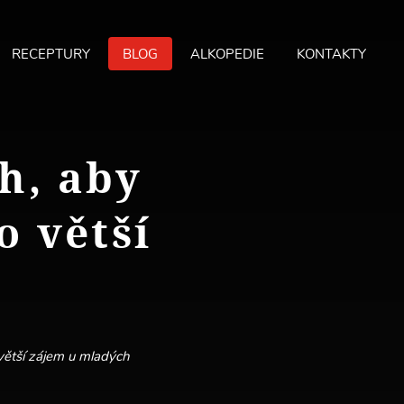
RECEPTURY
BLOG
ALKOPEDIE
KONTAKTY
MA
ME
ch, aby
o větší
 větší zájem u mladých