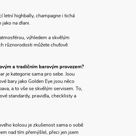
 letní highbally, champagne i tichá
 jako na dlani.
cí atmosférou, výhledem a skvělým
ich různorodosti můžete chuťově
elovým a tradičním barovým provozem?
ar je kategorie sama pro sebe. Jsou
elové bary jako Golden Eye jsou něco
ábava, a to vše se skvělým servisem. To,
ové standardy, pravidla, checklisty a
kového kolosu je zkušenost sama o sobě
jsem nad tím přemýšlel, přeci jen jsem