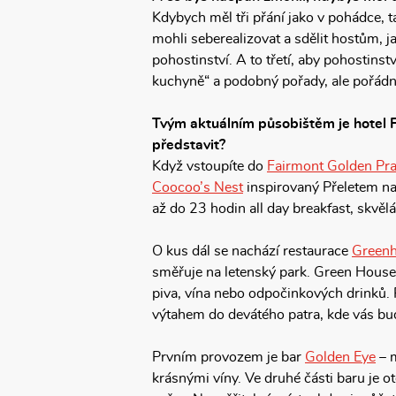
Kdybych měl tři přání jako v pohádce,
mohli seberealizovat a sdělit hostům, j
pohostinství. A to třetí, aby pohostinst
kuchyně“ a podobný pořady, ale pořád
Tvým aktuálním působištěm je hotel F
představit?
Když vstoupíte do
Fairmont Golden Pr
Coocoo’s Nest
inspirovaný Přeletem na
až do 23 hodin all day breakfast, skvělá j
O kus dál se nachází restaurace
Green
směřuje na letenský park. Green House
piva, vína nebo odpočinkových drinků. P
výtahem do devátého patra, kde vás bude
Prvním provozem je bar
Golden Eye
– m
krásnými víny. Ve druhé části baru je ot