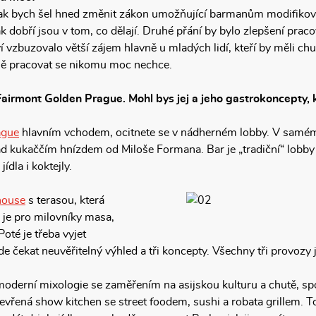
 tak bych šel hned změnit zákon umožňující barmanům modifikova
ak dobří jsou v tom, co dělají. Druhé přání by bylo zlepšení prac
ví vzbuzovalo větší zájem hlavně u mladých lidí, kteří by měli ch
ně pracovat se nikomu moc nechce.
airmont Golden Prague. Mohl bys jej a jeho gastrokoncepty, kt
ague
hlavním vchodem, ocitnete se v nádherném lobby. V samém 
d kukaččím hnízdem od Miloše Formana. Bar je „tradiční“ lobby 
ídla i koktejly.
house
s terasou, která
 je pro milovníky masa,
oté je třeba vyjet
 čekat neuvěřitelný výhled a tři koncepty. Všechny tři provozy 
oderní mixologie se zaměřením na asijskou kulturu a chutě, s
evřená show kitchen se street foodem, sushi a robata grillem. To 