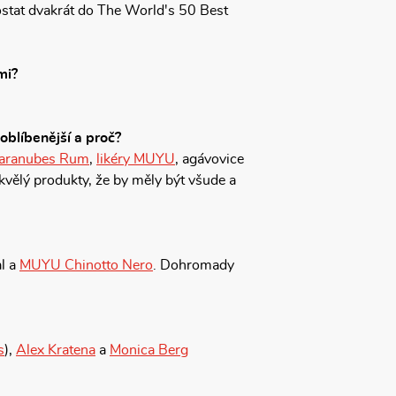
ostat dvakrát do The World's 50 Best
mi?
joblíbenější a proč?
aranubes Rum
,
likéry MUYU
, agávovice
skvělý produkty, že by měly být všude a
l a
MUYU Chinotto Nero
. Dohromady
s
),
Alex Kratena
a
Monica Berg