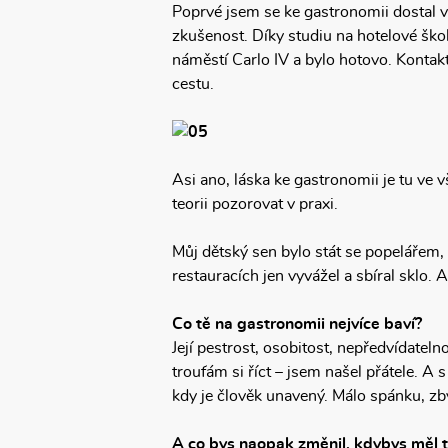
Poprvé jsem se ke gastronomii dostal v 
zkušenost. Díky studiu na hotelové šk
náměstí Carlo IV a bylo hotovo. Kontakt
cestu.
Asi ano, láska ke gastronomii je tu ve 
teorii pozorovat v praxi.
Můj dětský sen bylo stát se popelářem, 
restauracích jen vyvážel a sbíral sklo. 
Co tě na gastronomii nejvíce baví?
Její pestrost, osobitost, nepředvídateln
troufám si říct – jsem našel přátele. A
kdy je člověk unavený. Málo spánku, zby
A co bys naopak změnil, kdybys měl 