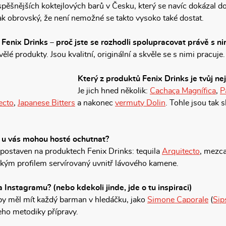
pěšnějších koktejlových barů v Česku, který se navíc dokázal d
tak obrovský, že není nemožné se takto vysoko také dostat.
Fenix Drinks – proč jste se rozhodli spolupracovat právě s ni
ělé produkty. Jsou kvalitní, originální a skvěle se s nimi pracuje.
Který z produktů Fenix Drinks je tvůj ne
Je jich hned několik:
Cachaça Magnífica
,
P
ecto
,
Japanese Bitters
a nakonec
vermuty Dolin
. Tohle jsou tak 
s u vás mohou hosté ochutnat?
 postaven na produktech Fenix Drinks: tequila
Arquitecto
, mezca
ořkým profilem servírovaný uvnitř lávového kamene.
 Instagramu? (nebo kdekoli jinde, jde o tu inspiraci)
é by měl mít každý barman v hledáčku, jako
Simone Caporale
(
Sip
eho metodiky přípravy.