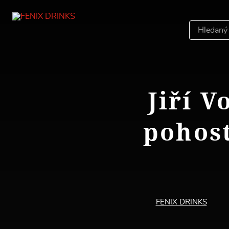
Hledáný
výraz
Jiří V
pohost
FENIX DRINKS