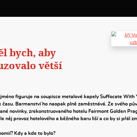
ěl bych, aby
uzovalo větší
méno figuruje na soupisce metalové kapely Suffocate With Yo
ik času. Barmanství ho naopak plně zaměstnává. Ze svého p
ané novinky, zrekonstruovaného hotelu Fairmont Golden Pra
le něj provoz hotelového a běžného baru liší a co by si přál 
nomií? Kdy a kde to bylo?