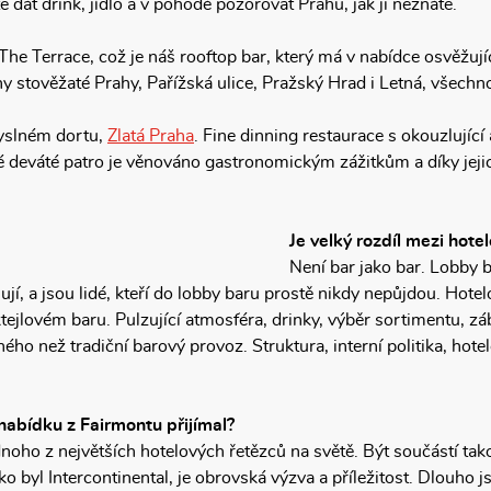
 dát drink, jídlo a v pohodě pozorovat Prahu, jak ji neznáte.
e Terrace, což je náš rooftop bar, který má v nabídce osvěžující
hy stověžaté Prahy, Pařížská ulice, Pražský Hrad i Letná, všechno
myslném dortu,
Zlatá Praha
. Fine dinning restaurace s okouzlují
é deváté patro je věnováno gastronomickým zážitkům a díky jej
Je velký rozdíl mezi hot
Není bar jako bar. Lobby b
lují, a jsou lidé, kteří do lobby baru prostě nikdy nepůjdou. Hot
oktejlovém baru. Pulzující atmosféra, drinky, výběr sortimentu, z
ho než tradiční barový provoz. Struktura, interní politika, hotel
 nabídku z Fairmontu přijímal?
noho z největších hotelových řetězců na světě. Být součástí ta
ko byl Intercontinental, je obrovská výzva a příležitost. Dlouho 