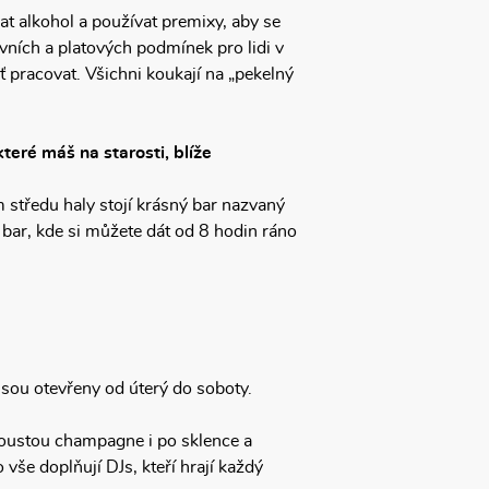
t alkohol a používat premixy, aby se
ovních a platových podmínek pro lidi v
uť pracovat. Všichni koukají na „pekelný
eré máš na starosti, blíže
středu haly stojí krásný bar nazvaný
bar, kde si můžete dát od 8 hodin ráno
jsou otevřeny od úterý do soboty.
poustou champagne i po sklence a
vše doplňují DJs, kteří hrají každý