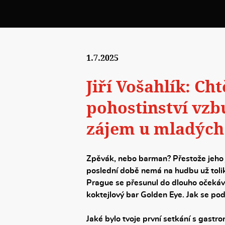
1.7.2025
Jiří Vošahlík: Cht
pohostinství vzb
zájem u mladých
Zpěvák, nebo barman? Přestože jeho j
poslední době nemá na hudbu už tol
Prague se přesunul do dlouho očekáv
koktejlový bar Golden Eye. Jak se pod
Jaké bylo tvoje první setkání s gastro