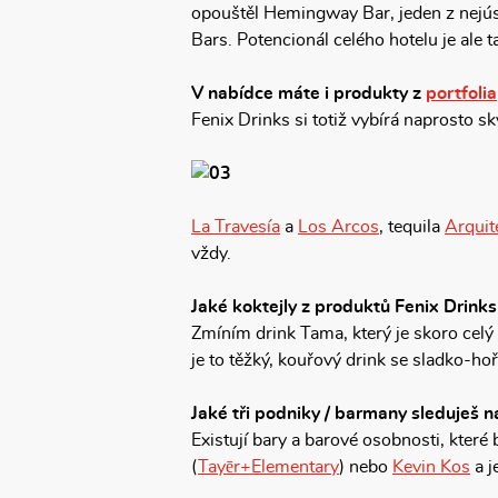
opouštěl Hemingway Bar, jeden z nejús
Bars. Potencionál celého hotelu je ale 
V nabídce máte i produkty z
portfolia
Fenix Drinks si totiž vybírá naprosto skv
La Travesía
a
Los Arcos
, tequila
Arquit
vždy.
Jaké koktejly z produktů Fenix Drink
Zmíním drink Tama, který je skoro celý
je to těžký, kouřový drink se sladko-h
Jaké tři podniky / barmany sleduješ na
Existují bary a barové osobnosti, kter
(
Tayēr+Elementary
) nebo
Kevin Kos
a j