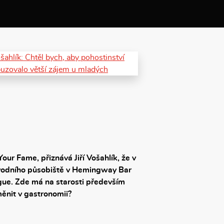
ur Fame, přiznává Jiří Vošahlík, že v
ůvodního působiště v Hemingway Bar
gue. Zde má na starosti především
změnit v gastronomii?