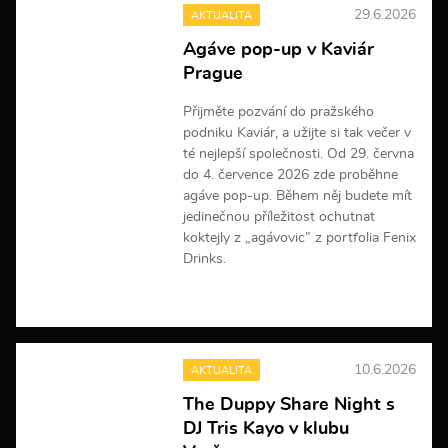
29.6.2026
AKTUALITA
Agáve pop-up v Kaviár
Prague
Přijměte pozvání do pražského
podniku Kaviár, a užijte si tak večer v
té nejlepší společnosti. Od 29. června
do 4. července 2026 zde proběhne
agáve pop-up. Během něj budete mít
jedinečnou příležitost ochutnat
koktejly z „agávovic” z portfolia Fenix
Drinks.
V
í
c
e
10.6.2026
AKTUALITA
i
n
The Duppy Share Night s
f
DJ Tris Kayo v klubu
o
r