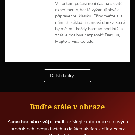
m
V horkém počasí není čas na složité
a
experimenty, hosté vyžadují skvěle
c
připravenou klasiku. Připomeňte si s
í
námi tři základní rumové drinky, které
by měl mít každý barman pod kůží a
znát je doslova nazpaměť: Daiquiri,
Mojito a Piña Coladu.
V
í
c
e
Další články
i
n
f
o
r
m
Buďte stále v obraze
a
c
í
Zanechte nám svůj e-mail
a získejte informace o nových
produktech, degustacích a dalších akcích z dílny Fenix