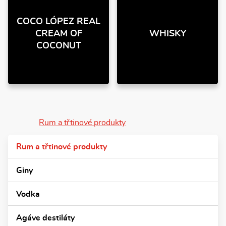
COCO LÓPEZ REAL
CREAM OF
WHISKY
COCONUT
Rum a třtinové produkty
Rum a třtinové produkty
Giny
Vodka
Agáve destiláty