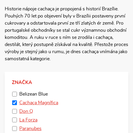
Historie nápoje cachaça je propojená s historií Brazílie.
Pouhých 70 let po objevení byly v Brazílii postaveny první
cukrovary a odstartovala první ze tří zlatých ér země. Pro
portugalské obchodníky se stal cukr významnou obchodní
komoditou. A ruku v ruce s ním se zrodila i cachaça,
destilát, který postupně získával na kvalitě. Přestože proces
výroby je stejný jako u rumu, je dnes cachaça vnímána jako
samostatná kategorie.
ZNAČKA
Belizean Blue
Cachaça Magnífica
Don Q
La Forza
Paranubes