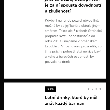
m
je za ní spousta dovedností
a
a zkušeností
c
í
Kdyby ji na rande pozval někdo jiný,
možná by se její kariéra ubírala jiným
směrem. Takto ale Elizabeth Stránská
propadla světu pohostinství a od
roku 2019 ji najdeme v brněnském
EscoBaru. V rozhovoru prozradila, co
ji na práci v pohostinství nejvíce baví
a koho z barových osobností by
pozvala na drink.
V
í
c
e
31.7.2026
BLOG
i
n
Letní drinky, které by měl
f
znát každý barman
o
r