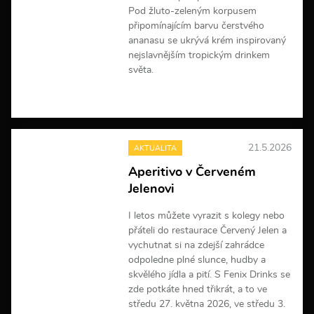
Pod žluto-zeleným korpusem
připomínajícím barvu čerstvého
ananasu se ukrývá krém inspirovaný
nejslavnějším tropickým drinkem
světa.
V
í
c
e
21.5.2026
AKTUALITA
i
n
Aperitivo v Červeném
f
Jelenovi
o
r
m
I letos můžete vyrazit s kolegy nebo
a
přáteli do restaurace Červený Jelen a
c
vychutnat si na zdejší zahrádce
í
odpoledne plné slunce, hudby a
skvělého jídla a pití. S Fenix Drinks se
zde potkáte hned třikrát, a to ve
středu 27. května 2026, ve středu 3.