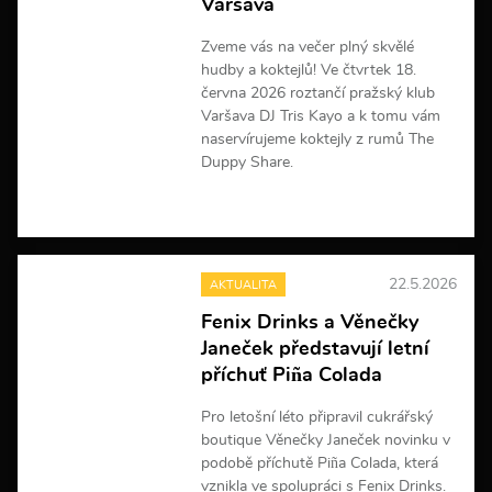
Varšava
m
a
Zveme vás na večer plný skvělé
c
hudby a koktejlů! Ve čtvrtek 18.
í
června 2026 roztančí pražský klub
Varšava DJ Tris Kayo a k tomu vám
naservírujeme koktejly z rumů The
Duppy Share.
V
í
c
e
22.5.2026
AKTUALITA
i
n
Fenix Drinks a Věnečky
f
Janeček představují letní
o
r
příchuť Piña Colada
m
a
Pro letošní léto připravil cukrářský
c
boutique Věnečky Janeček novinku v
í
podobě příchutě Piña Colada, která
vznikla ve spolupráci s Fenix Drinks.