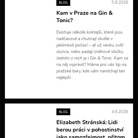
5.8.2026
BLOG
í
Kam v Praze na Gin &
Tonic?
Existuje několik koktejlů, které jsou
nadčasové a chutnají skvěle v
jakémkoli počasí – ať už venku svítí
slunce, nebo padají sněhové vločky.
Jedním z nich je i Gin & Tonic. Kam se
na něj vypravit? Máme pro vás tip na
pražské bary, kde vám namíchají ten
nejlepší.
V
í
c
e
4.8.2026
BLOG
i
n
Elizabeth Stránská: Lidi
f
berou práci v pohostinství
o
r
jako samozřejmost, přitom