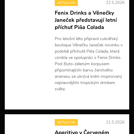
22.5.2026
AKTUALITA
i
n
Fenix Drinks a Věnečky
f
Janeček představují letní
o
r
příchuť Piña Colada
m
a
Pro letošní léto připravil cukrářský
c
boutique Věnečky Janeček novinku v
í
podobě příchutě Piña Colada, která
vznikla ve spolupráci s Fenix Drinks.
Pod žluto-zeleným korpusem
připomínajícím barvu čerstvého
ananasu se ukrývá krém inspirovaný
nejslavnějším tropickým drinkem
světa.
V
í
c
e
21.5.2026
AKTUALITA
i
n
Aperitivo v Červeném