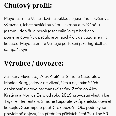
Chuťový profil:
Muyu Jasmine Verte staví na základu z jasmínu – květiny s
výraznou, lehce nasládlou vůní. Jiskrnou a svěží nótu
jasmínu doplňuje neroli (esenciální olej z hořkého
pomerančovníku), pačuli, aromatický citrus yuzu a jemný
kosatec. Muyu Jasmine Verte je perfektní jako highball se
šampaňským.
Výrobce / dovozce:
Za likéry Muyu stojí Alex Kratěna, Simone Caporale a
Monica Berg, jedny z nejvlivnějších a nejznámějších
osobností světové barmanské scény. Zatím co Alex
Kratěna a Monica Berg od roku 2019 provozují vlastní bar
Tayēr + Elementary, Simone Caporale ve Španělsku otevřel
koktejlový bar Sips o pouhý rok později. Oba podniky se
pravidelně objevují na předních příčkách žebříčku The 50