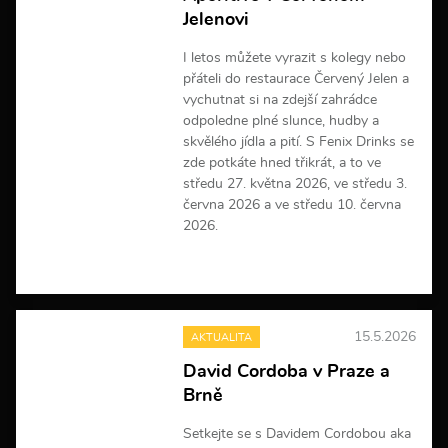
f
Jelenovi
o
r
m
I letos můžete vyrazit s kolegy nebo
a
přáteli do restaurace Červený Jelen a
c
vychutnat si na zdejší zahrádce
í
odpoledne plné slunce, hudby a
skvělého jídla a pití. S Fenix Drinks se
zde potkáte hned třikrát, a to ve
středu 27. května 2026, ve středu 3.
června 2026 a ve středu 10. června
2026.
V
í
c
e
15.5.2026
AKTUALITA
i
n
David Cordoba v Praze a
f
Brně
o
r
m
Setkejte se s Davidem Cordobou aka