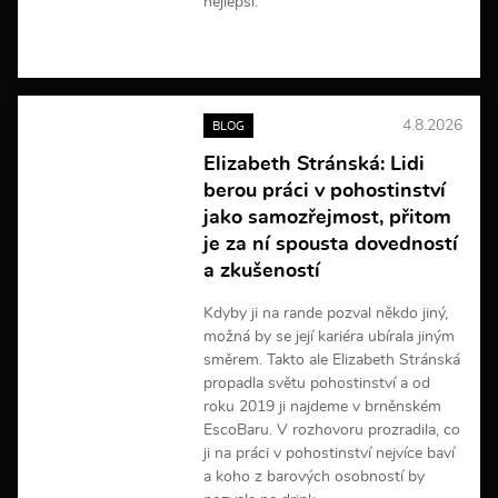
nejlepší.
V
í
c
e
4.8.2026
BLOG
i
n
Elizabeth Stránská: Lidi
f
berou práci v pohostinství
o
r
jako samozřejmost, přitom
m
je za ní spousta dovedností
a
a zkušeností
c
í
Kdyby ji na rande pozval někdo jiný,
možná by se její kariéra ubírala jiným
směrem. Takto ale Elizabeth Stránská
propadla světu pohostinství a od
roku 2019 ji najdeme v brněnském
EscoBaru. V rozhovoru prozradila, co
ji na práci v pohostinství nejvíce baví
a koho z barových osobností by