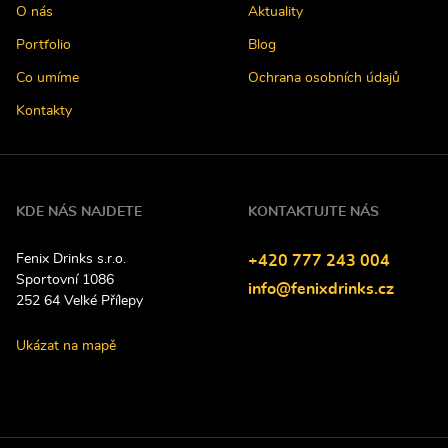
O nás
Aktuality
Portfolio
Blog
Co umíme
Ochrana osobních údajů
Kontakty
KDE NÁS NAJDETE
KONTAKTUJTE NÁS
Fenix Drinks s.r.o.
Tel
efon:
+420
777
243
004
Sportovní 1086
E-
info@fenixdrinks.cz
252 64
Velké Přílepy
mail:
Ukázat na mapě