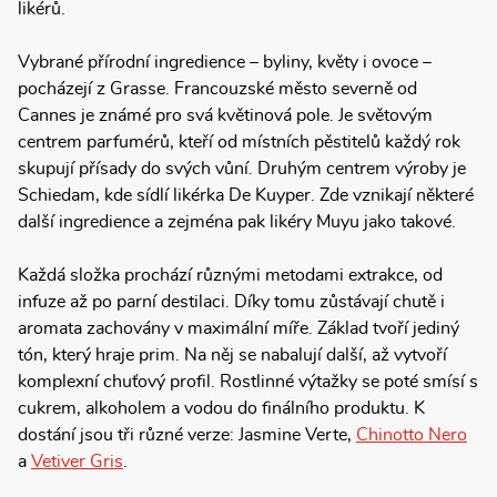
likérů.
Vybrané přírodní ingredience – byliny, květy i ovoce –
pocházejí z Grasse. Francouzské město severně od
Cannes je známé pro svá květinová pole. Je světovým
centrem parfumérů, kteří od místních pěstitelů každý rok
skupují přísady do svých vůní. Druhým centrem výroby je
Schiedam, kde sídlí likérka De Kuyper. Zde vznikají některé
další ingredience a zejména pak likéry Muyu jako takové.
Každá složka prochází různými metodami extrakce, od
infuze až po parní destilaci. Díky tomu zůstávají chutě i
aromata zachovány v maximální míře. Základ tvoří jediný
tón, který hraje prim. Na něj se nabalují další, až vytvoří
komplexní chuťový profil. Rostlinné výtažky se poté smísí s
cukrem, alkoholem a vodou do finálního produktu. K
dostání jsou tři různé verze: Jasmine Verte,
Chinotto Nero
a
Vetiver Gris
.