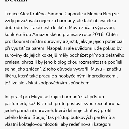
Trojice Alex Kratěna, Simone Caporale a Monica Berg se
vždy považovala nejen za barmany, ale také objevitele a
dobrodruhy. Také cesta k likéru Muyu začala výpravou,
konkrétně do Amazonského pralesa v roce 2016. Chtěli
prozkoumat místní suroviny a zjistit, jaký je jejich potenciál
při využití za barem. Naopak si ale uvědomili, že pokud by
suroviny do jejich koktejlů měly pocházet přímo z deštného
pralesa, ohrozili by jeho biologickou rozmanitost a podíleli
se na jeho zničení. Z toho důvodu vytvořili Muyu – značku
likéru, která také pracuje s neobyčejnými ingrediencemi,
jež lze ale získat zodpovědným způsobem.
Inspirací pro Muyu se trojici barmanů stal přístup
parfumérů, každý z nich proto postavil svou recepturu na
jedné primární surovině, která definuje chuťový profil
celého likéru. Spojují tak přístup butikových parfémů a
vlastní koktejlovou filozofii, aby redefinovali kategorii