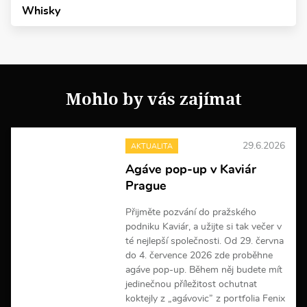
Whisky
Mohlo by vás zajímat
29.6.2026
AKTUALITA
Agáve pop-up v Kaviár
Prague
Přijměte pozvání do pražského
podniku Kaviár, a užijte si tak večer v
té nejlepší společnosti. Od 29. června
do 4. července 2026 zde proběhne
agáve pop-up. Během něj budete mít
jedinečnou příležitost ochutnat
koktejly z „agávovic” z portfolia Fenix