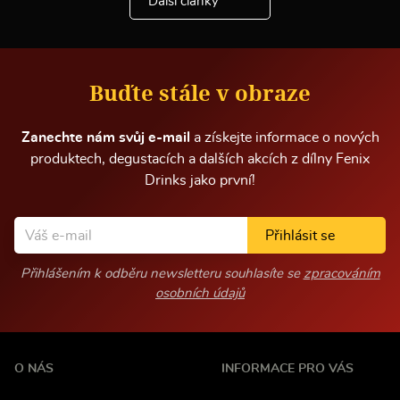
Další články
i
n
f
o
r
m
Buďte stále v obraze
a
c
í
Zanechte nám svůj e-mail
a získejte informace o nových
produktech, degustacích a dalších akcích z dílny Fenix
Drinks jako první!
Přihlásit se
Přihlášením k odběru newsletteru souhlasíte se
zpracováním
osobních údajů
O NÁS
INFORMACE PRO VÁS