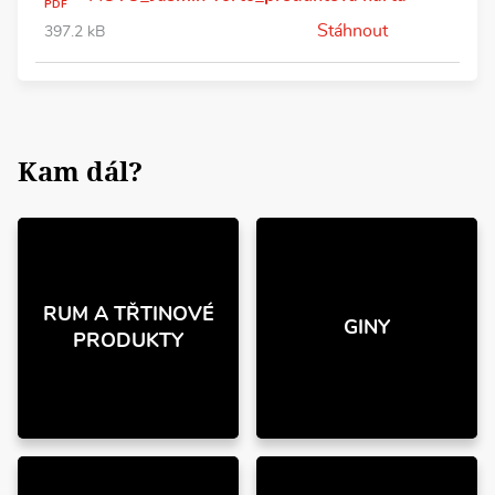
PDF
Stáhnout
397.2 kB
Kam dál?
RUM A TŘTINOVÉ
GINY
PRODUKTY