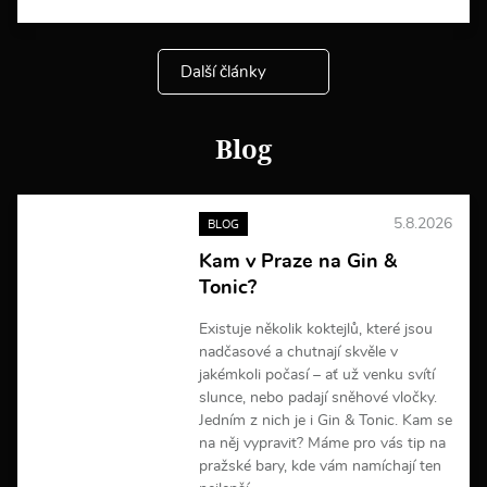
í
c
e
Další články
i
n
f
o
Blog
r
m
a
c
5.8.2026
BLOG
í
Kam v Praze na Gin &
Tonic?
Existuje několik koktejlů, které jsou
nadčasové a chutnají skvěle v
jakémkoli počasí – ať už venku svítí
slunce, nebo padají sněhové vločky.
Jedním z nich je i Gin & Tonic. Kam se
na něj vypravit? Máme pro vás tip na
pražské bary, kde vám namíchají ten