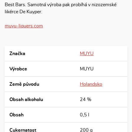
Best Bars. Samotná výroba pak probíhá v nizozemské
likérce De Kuyper.
muyu-liquers.com
Značka
MUYU
Výrobce
MUYU
Země původu
Holandsko
Obsah alkoholu
24 %
Obsah
0,5 l
Cukernatost
200 g