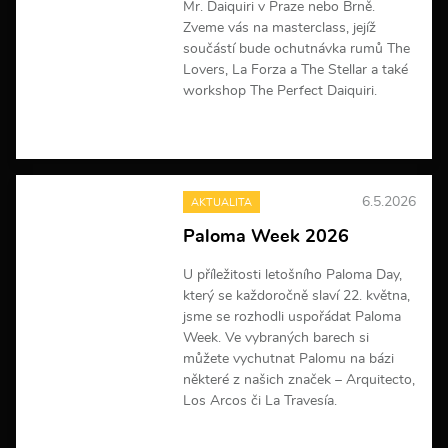
a
Mr. Daiquiri v Praze nebo Brně.
c
Zveme vás na masterclass, jejíž
í
součástí bude ochutnávka rumů The
Lovers, La Forza a The Stellar a také
workshop The Perfect Daiquiri.
V
í
c
e
6.5.2026
AKTUALITA
i
n
Paloma Week 2026
f
o
U příležitosti letošního Paloma Day,
r
m
který se každoročně slaví 22. května,
a
jsme se rozhodli uspořádat Paloma
c
Week. Ve vybraných barech si
í
můžete vychutnat Palomu na bázi
některé z našich značek – Arquitecto,
Los Arcos či La Travesía.
V