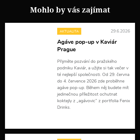
Mohlo by vás zajímat
29.6.2026
AKTUALITA
Agáve pop-up v Kaviár
Prague
Přijměte pozvání do pražského
podniku Kaviár, a užijte si tak večer v
té nejlepší společnosti. Od 29. června
do 4. července 2026 zde proběhne
agáve pop-up. Během něj budete mít
jedinečnou příležitost ochutnat
koktejly z „agávovic” z portfolia Fenix
Drinks.
V
í
c
e