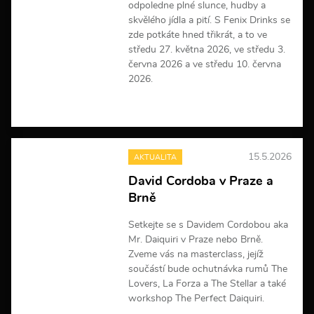
odpoledne plné slunce, hudby a
skvělého jídla a pití. S Fenix Drinks se
zde potkáte hned třikrát, a to ve
středu 27. května 2026, ve středu 3.
června 2026 a ve středu 10. června
2026.
V
í
c
e
15.5.2026
AKTUALITA
i
n
David Cordoba v Praze a
f
Brně
o
r
m
Setkejte se s Davidem Cordobou aka
a
Mr. Daiquiri v Praze nebo Brně.
c
Zveme vás na masterclass, jejíž
í
součástí bude ochutnávka rumů The
Lovers, La Forza a The Stellar a také
workshop The Perfect Daiquiri.