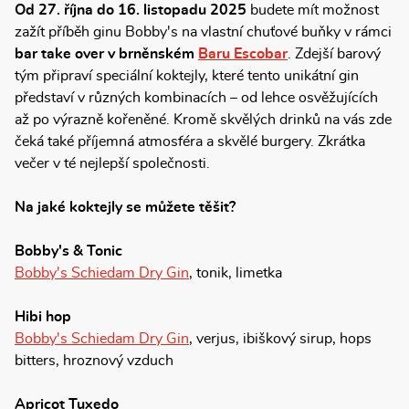
Od 27. října do 16. listopadu 2025
budete mít možnost
zažít příběh ginu Bobby's na vlastní chuťové buňky v rámci
bar take over v brněnském
Baru Escobar
. Zdejší barový
tým připraví speciální koktejly, které tento unikátní gin
představí v různých kombinacích – od lehce osvěžujících
až po výrazně kořeněné. Kromě skvělých drinků na vás zde
čeká také příjemná atmosféra a skvělé burgery. Zkrátka
večer v té nejlepší společnosti.
Na jaké koktejly se můžete těšit?
Bobby's & Tonic
Bobby's Schiedam Dry Gin
, tonik, limetka
Hibi hop
Bobby's Schiedam Dry Gin
, verjus, ibiškový sirup, hops
bitters, hroznový vzduch
Apricot Tuxedo