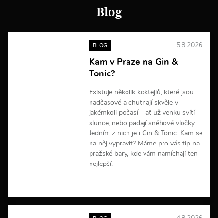
o
Blog
r
m
a
c
5.8.2026
BLOG
í
Kam v Praze na Gin &
Tonic?
Existuje několik koktejlů, které jsou
nadčasové a chutnají skvěle v
jakémkoli počasí – ať už venku svítí
slunce, nebo padají sněhové vločky.
Jedním z nich je i Gin & Tonic. Kam se
na něj vypravit? Máme pro vás tip na
pražské bary, kde vám namíchají ten
nejlepší.
V
í
c
e