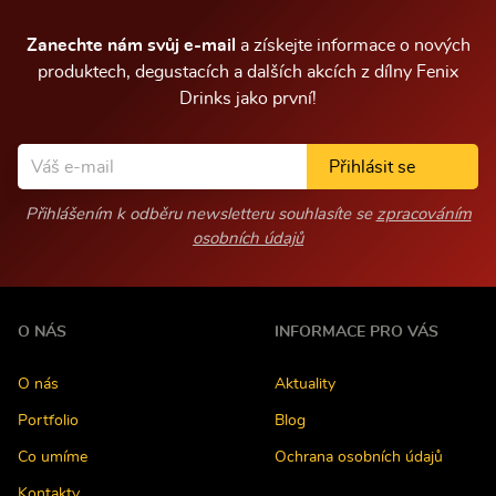
c
í
Zanechte nám svůj e-mail
a získejte informace o nových
produktech, degustacích a dalších akcích z dílny Fenix
Drinks jako první!
Přihlásit se
Přihlášením k odběru newsletteru souhlasíte se
zpracováním
osobních údajů
O NÁS
INFORMACE PRO VÁS
O nás
Aktuality
Portfolio
Blog
Co umíme
Ochrana osobních údajů
Kontakty