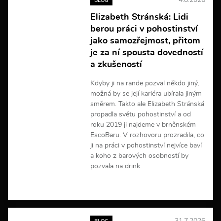
4.8.2026
BLOG
i
n
Elizabeth Stránská: Lidi
f
berou práci v pohostinství
o
r
jako samozřejmost, přitom
m
je za ní spousta dovedností
a
a zkušeností
c
í
Kdyby ji na rande pozval někdo jiný,
možná by se její kariéra ubírala jiným
směrem. Takto ale Elizabeth Stránská
propadla světu pohostinství a od
roku 2019 ji najdeme v brněnském
EscoBaru. V rozhovoru prozradila, co
ji na práci v pohostinství nejvíce baví
a koho z barových osobností by
pozvala na drink.
V
í
c
e