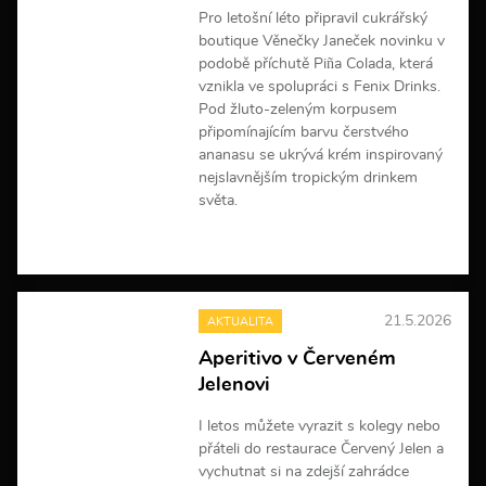
a
Pro letošní léto připravil cukrářský
c
boutique Věnečky Janeček novinku v
í
podobě příchutě Piña Colada, která
vznikla ve spolupráci s Fenix Drinks.
Pod žluto-zeleným korpusem
připomínajícím barvu čerstvého
ananasu se ukrývá krém inspirovaný
nejslavnějším tropickým drinkem
světa.
V
í
c
e
21.5.2026
AKTUALITA
i
n
Aperitivo v Červeném
f
Jelenovi
o
r
m
I letos můžete vyrazit s kolegy nebo
a
přáteli do restaurace Červený Jelen a
c
vychutnat si na zdejší zahrádce
í