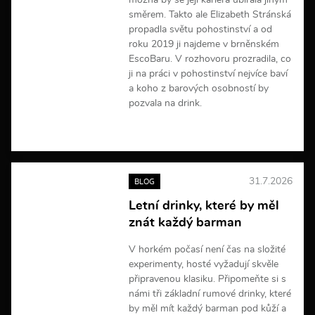
možná by se její kariéra ubírala jiným
směrem. Takto ale Elizabeth Stránská
propadla světu pohostinství a od
roku 2019 ji najdeme v brněnském
EscoBaru. V rozhovoru prozradila, co
ji na práci v pohostinství nejvíce baví
a koho z barových osobností by
pozvala na drink.
V
í
c
e
31.7.2026
BLOG
i
n
Letní drinky, které by měl
f
znát každý barman
o
r
m
V horkém počasí není čas na složité
a
experimenty, hosté vyžadují skvěle
c
připravenou klasiku. Připomeňte si s
í
námi tři základní rumové drinky, které
by měl mít každý barman pod kůží a