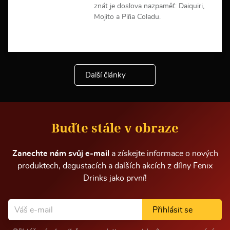
znát je doslova nazpaměť: Daiquiri,
Mojito a Piña Coladu.
V
í
c
e
Další články
i
n
f
o
r
m
Buďte stále v obraze
a
c
í
Zanechte nám svůj e-mail
a získejte informace o nových
produktech, degustacích a dalších akcích z dílny Fenix
Drinks jako první!
Přihlásit se