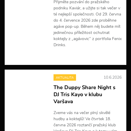
Přijměte pozvání do pražského
podniku Kaviár, a užijte si tak večer v
té nejlepší společnosti. Od 29. června
do 4. července 2026 zde proběhne
agáve pop-up. Během něj budete mít
jedinečnou příležitost ochutnat
koktejly z „agávovic” z portfolia Fenix
Drinks.
V
í
c
e
10.6.2026
AKTUALITA
i
n
The Duppy Share Night s
f
DJ Tris Kayo v klubu
o
r
Varšava
m
a
Zveme vás na večer plný skvělé
c
hudby a koktejlů! Ve čtvrtek 18.
í
června 2026 roztančí pražský klub