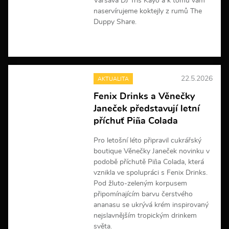
Varšava DJ Tris Kayo a k tomu vám
naservírujeme koktejly z rumů The
Duppy Share.
V
í
c
e
22.5.2026
AKTUALITA
i
n
Fenix Drinks a Věnečky
f
Janeček představují letní
o
r
příchuť Piña Colada
m
a
Pro letošní léto připravil cukrářský
c
boutique Věnečky Janeček novinku v
í
podobě příchutě Piña Colada, která
vznikla ve spolupráci s Fenix Drinks.
Pod žluto-zeleným korpusem
připomínajícím barvu čerstvého
ananasu se ukrývá krém inspirovaný
nejslavnějším tropickým drinkem
světa.