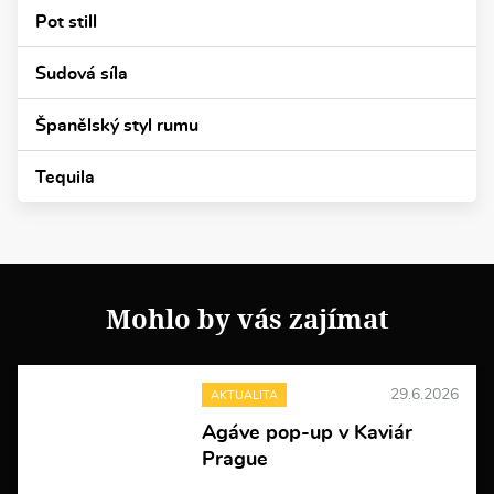
Pot still
Sudová síla
Španělský styl rumu
Tequila
Mohlo by vás zajímat
29.6.2026
AKTUALITA
Agáve pop-up v Kaviár
Prague