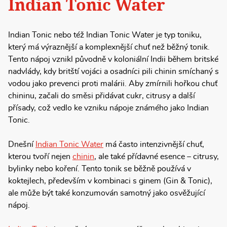
Indian Tonic Water
Indian Tonic nebo též Indian Tonic Water je typ toniku,
který má výraznější a komplexnější chuť než běžný tonik.
Tento nápoj vznikl původně v koloniální Indii během britské
nadvlády, kdy britští vojáci a osadníci pili chinin smíchaný s
vodou jako prevenci proti malárii. Aby zmírnili hořkou chuť
chininu, začali do směsi přidávat cukr, citrusy a další
přísady, což vedlo ke vzniku nápoje známého jako Indian
Tonic.
Dnešní
Indian Tonic Water
má často intenzivnější chuť,
kterou tvoří nejen
chinin
, ale také přídavné esence – citrusy,
bylinky nebo koření. Tento tonik se běžně používá v
koktejlech, především v kombinaci s ginem (Gin & Tonic),
ale může být také konzumován samotný jako osvěžující
nápoj.