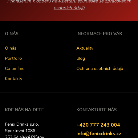
Přihlášením k odběru newsletteru souhlasíte se
zpracováním
osobních údajů
O NÁS
INFORMACE PRO VÁS
O nás
Aktuality
Portfolio
Blog
Co umíme
Ochrana osobních údajů
Kontakty
KDE NÁS NAJDETE
KONTAKTUJTE NÁS
Fenix Drinks s.r.o.
Tel
efon:
+420
777
243
004
Sportovní 1086
E-
info@fenixdrinks.cz
252 64
Velké Přílepy