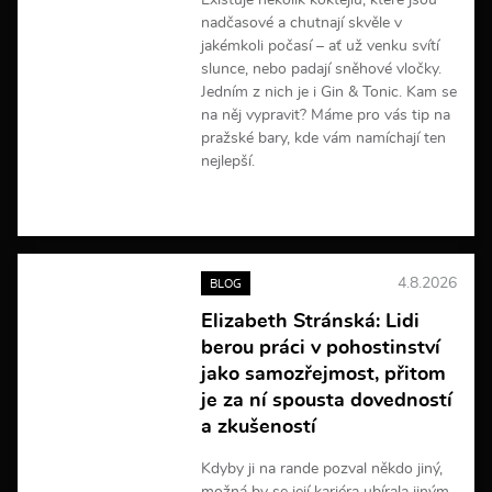
Existuje několik koktejlů, které jsou
nadčasové a chutnají skvěle v
jakémkoli počasí – ať už venku svítí
slunce, nebo padají sněhové vločky.
Jedním z nich je i Gin & Tonic. Kam se
na něj vypravit? Máme pro vás tip na
pražské bary, kde vám namíchají ten
nejlepší.
V
í
c
e
4.8.2026
BLOG
i
n
Elizabeth Stránská: Lidi
f
berou práci v pohostinství
o
r
jako samozřejmost, přitom
m
je za ní spousta dovedností
a
a zkušeností
c
í
Kdyby ji na rande pozval někdo jiný,