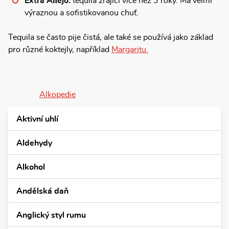
Extra Añejo:
tequila zrající více než 3 roky. Má velmi
výraznou a sofistikovanou chuť.
Tequila se často pije čistá, ale také se používá jako základ
pro různé koktejly, například
Margaritu.
Alkopedie
Aktivní uhlí
Aldehydy
Alkohol
Andělská daň
Anglický styl rumu