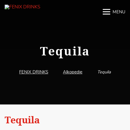
MENU
M
M
Tequila
FENIX DRINKS
Alkopedie
Tequila
Tequila