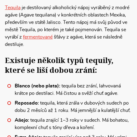
Tequila
je destilovaný alkoholický nápoj vyráběný z modré
agáve (Agave tequilana) v konkrétních oblastech Mexika,
především ve státě Jalisco. Tento nápoj má svůj původ ve
městě Tequila, po kterém je také pojmenován. Tequila se
vyrábí z
fermentované
šťávy z agáve, která se následně
destiluje.
Existuje několik typů tequily,
které se liší dobou zrání:
Blanco (nebo plata):
tequila bez zrání, lahvovaná
krátce po destilaci. Má čistou a svěží chuť agáve.
Reposado:
tequila, která zrála v dubových sudech po
dobu 2 měsíců až 1 roku. Má jemnější a kulatější chuť.
Añejo:
tequila zrající 1–3 roky v sudech. Má bohatou,
komplexní chuť s tóny dřeva a koření.