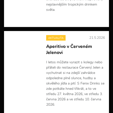
nejslavnějším tropickým drinkem
světa.
V
í
c
e
21.5.2026
AKTUALITA
i
n
Aperitivo v Červeném
f
Jelenovi
o
r
m
I letos můžete vyrazit s kolegy nebo
a
přáteli do restaurace Červený Jelen a
c
vychutnat si na zdejší zahrádce
í
odpoledne plné slunce, hudby a
skvělého jídla a pití. S Fenix Drinks se
zde potkáte hned třikrát, a to ve
středu 27. května 2026, ve středu 3.
června 2026 a ve středu 10. června
2026.