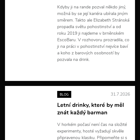
í
Kdyby ji na rande pozval někdo jiný,
možná by se její kariéra ubírala jiným
směrem. Takto ale Elizabeth Stránská
propadla světu pohostinství a od
roku 2019 ji najdeme v brněnském
EscoBaru. V rozhovoru prozradila, co
ji na práci v pohostinství nejvíce baví
a koho z barových osobností by
pozvala na drink.
V
í
c
e
31.7.2026
BLOG
i
n
Letní drinky, které by měl
f
znát každý barman
o
r
m
V horkém počasí není čas na složité
a
experimenty, hosté vyžadují skvěle
c
připravenou klasiku. Připomeňte si s