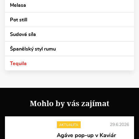
Melasa
Pot still
Sudová síla
Španělský styl rumu
Tequila
Mohlo by vás zajímat
29.6.2026
AKTUALITA
Agáve pop-up v Kaviár