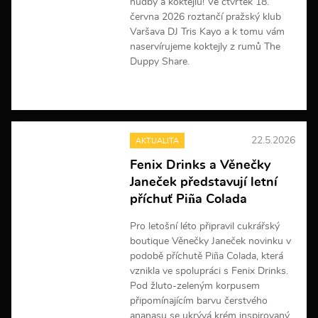
hudby a koktejlů! Ve čtvrtek 18.
í
června 2026 roztančí pražský klub
Varšava DJ Tris Kayo a k tomu vám
naservírujeme koktejly z rumů The
Duppy Share.
V
í
c
e
22.5.2026
AKTUALITA
i
n
Fenix Drinks a Věnečky
f
Janeček představují letní
o
r
příchuť Piña Colada
m
a
Pro letošní léto připravil cukrářský
c
boutique Věnečky Janeček novinku v
í
podobě příchutě Piña Colada, která
vznikla ve spolupráci s Fenix Drinks.
Pod žluto-zeleným korpusem
připomínajícím barvu čerstvého
ananasu se ukrývá krém inspirovaný