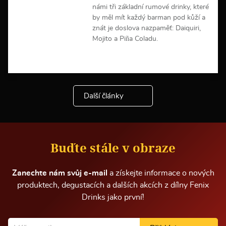
í
námi tři základní rumové drinky, které
by měl mít každý barman pod kůží a
znát je doslova nazpaměť: Daiquiri,
Mojito a Piña Coladu.
V
í
c
e
Další články
i
n
f
o
r
m
Buďte stále v obraze
a
c
í
Zanechte nám svůj e-mail
a získejte informace o nových
produktech, degustacích a dalších akcích z dílny Fenix
Drinks jako první!