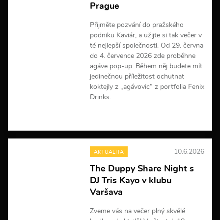
Prague
Přijměte pozvání do pražského
podniku Kaviár, a užijte si tak večer v
té nejlepší společnosti. Od 29. června
do 4. července 2026 zde proběhne
agáve pop-up. Během něj budete mít
jedinečnou příležitost ochutnat
koktejly z „agávovic” z portfolia Fenix
Drinks.
V
í
c
e
10.6.2026
AKTUALITA
i
n
The Duppy Share Night s
f
DJ Tris Kayo v klubu
o
r
Varšava
m
a
Zveme vás na večer plný skvělé
c