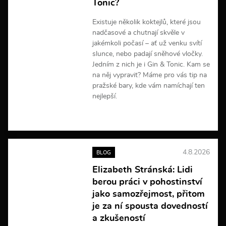
Tonic?
Existuje několik koktejlů, které jsou
nadčasové a chutnají skvěle v
jakémkoli počasí – ať už venku svítí
slunce, nebo padají sněhové vločky.
Jedním z nich je i Gin & Tonic. Kam se
na něj vypravit? Máme pro vás tip na
pražské bary, kde vám namíchají ten
nejlepší.
V
í
c
e
4.8.2026
BLOG
i
n
Elizabeth Stránská: Lidi
f
berou práci v pohostinství
o
r
jako samozřejmost, přitom
m
je za ní spousta dovedností
a
a zkušeností
c