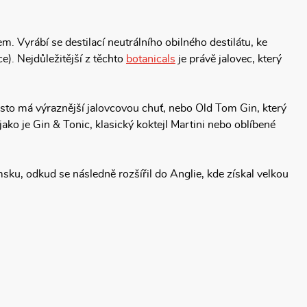
m. Vyrábí se destilací neutrálního obilného destilátu, ke
ce). Nejdůležitější z těchto
botanicals
je právě jalovec, který
často má výraznější jalovcovou chuť, nebo Old Tom Gin, který
 jako je Gin & Tonic, klasický koktejl Martini nebo oblíbené
msku, odkud se následně rozšířil do Anglie, kde získal velkou