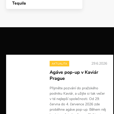
Tequila
29.6.2026
AKTUALITA
Agáve pop-up v Kaviár
Prague
Přijměte pozvání do pražského
podniku Kaviár, a užijte si tak večer
v té nejlepší společnosti. Od 29.
června do 4. července 2026 zde
proběhne agáve pop-up. Během něj