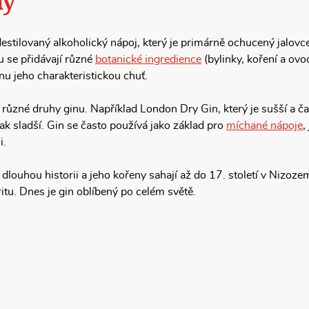
ny
destilovaný alkoholický nápoj, který je primárně ochucený jalovce
 se přidávají různé
botanické ingredience
(bylinky, koření a ovo
nu jeho charakteristickou chuť.
í různé druhy ginu. Například London Dry Gin, který je sušší a 
ak sladší. Gin se často používá jako základ pro
míchané nápoje
,
i.
dlouhou historii a jeho kořeny sahají až do 17. století v Nizoze
itu. Dnes je gin oblíbený po celém světě.