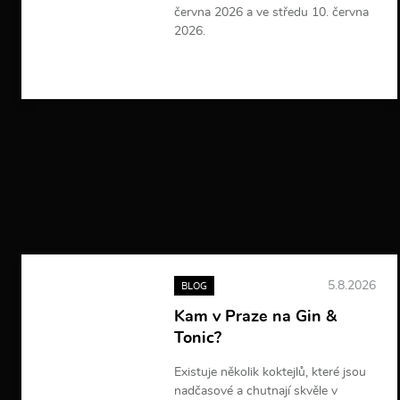
června 2026 a ve středu 10. června
2026.
V
í
c
e
i
n
f
o
r
m
a
c
í
5.8.2026
BLOG
Kam v Praze na Gin &
Tonic?
Existuje několik koktejlů, které jsou
nadčasové a chutnají skvěle v