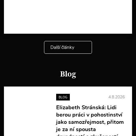
V
í
c
e
i
n
f
o
Další články
r
m
a
c
í
Blog
4.8.2026
BLOG
Elizabeth Stránská: Lidi
berou práci v pohostinství
jako samozřejmost, přitom
je za ní spousta