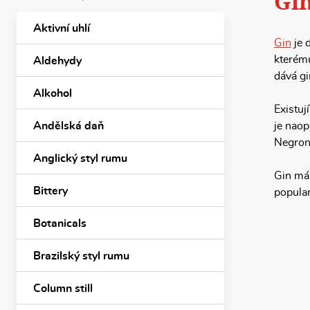
Gi
Aktivní uhlí
Gin
je 
kterému
Aldehydy
dává gi
Alkohol
Existuj
Andělská daň
je naop
Negron
Anglický styl rumu
Gin má 
Bittery
popular
Botanicals
Brazilský styl rumu
Column still