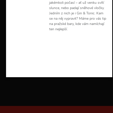
jakémkoli počasí – ať už venku svítí
slunce, nebo padají sněhové vločky.
Jedním z nich je i Gin & Tonic. Kam
se na něj vypravit? Máme pro vás tip
na pražské bary, kde vám namíchají
ten nejlepší.
V
í
c
e
i
n
f
o
r
m
a
c
í