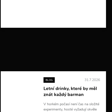
V
í
c
e
i
n
f
o
r
m
a
c
í
31.7.2026
BLOG
Letní drinky, které by měl
znát každý barman
V horkém počasí není čas na složité
experimenty, hosté vyžadují skvěle