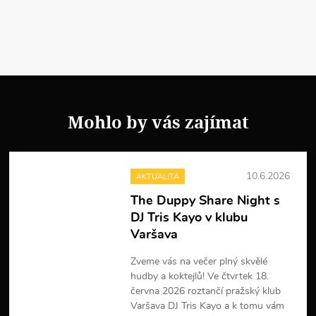
Mohlo by vás zajímat
10.6.2026
AKTUALITA
The Duppy Share Night s
DJ Tris Kayo v klubu
Varšava
Zveme vás na večer plný skvělé
hudby a koktejlů! Ve čtvrtek 18.
června 2026 roztančí pražský klub
Varšava DJ Tris Kayo a k tomu vám