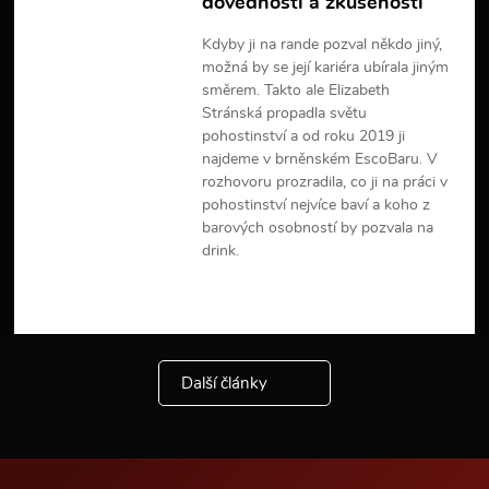
dovedností a zkušeností
Kdyby ji na rande pozval někdo jiný,
možná by se její kariéra ubírala jiným
směrem. Takto ale Elizabeth
Stránská propadla světu
pohostinství a od roku 2019 ji
najdeme v brněnském EscoBaru. V
rozhovoru prozradila, co ji na práci v
pohostinství nejvíce baví a koho z
barových osobností by pozvala na
drink.
V
í
c
e
i
Další články
n
f
o
r
m