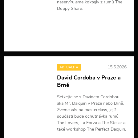
naservírujeme koktejly z rumů The
Duppy Share.
V
í
c
e
i
n
f
o
r
15.5.2026
AKTUALITA
m
a
David Cordoba v Praze a
c
Brně
í
Setkejte se s Davidem Cordobou
aka Mr. Daiquiri v Praze nebo Brně.
Zveme vás na masterclass, jejíž
součástí bude ochutnávka rumů
The Lovers, La Forza a The Stellar a
také workshop The Perfect Daiquiri.