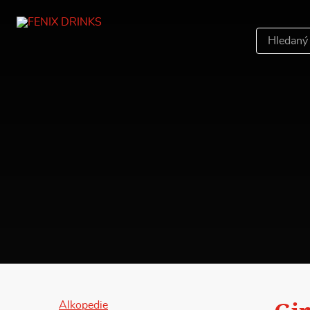
Hledáný
výraz
Alkopedie