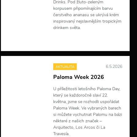
Drinks. Pod žluto-zeleným
korpusem připomínajícím barvu
čerstvého ananasu se ukrývá krém
inspirovaný nejslavnějším tropickým
drinkem světa.
V
í
c
e
i
6.5.2026
AKTUALITA
n
f
Paloma Week 2026
o
r
U příležitosti letošního Paloma Day,
m
který se každoročně slaví 22.
a
c
května, jsme se rozhodli uspořádat
í
Paloma Week. Ve vybraných barech
si můžete vychutnat Palomu na bázi
některé z našich značek –
Arquitecto, Los Arcos či La
Travesía.