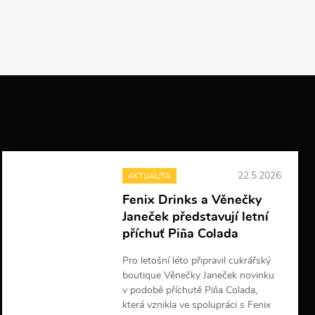
22.5.2026
AKTUALITA
Fenix Drinks a Věnečky
Janeček představují letní
příchuť Piña Colada
Pro letošní léto připravil cukrářský
boutique Věnečky Janeček novinku
v podobě příchutě Piña Colada,
která vznikla ve spolupráci s Fenix