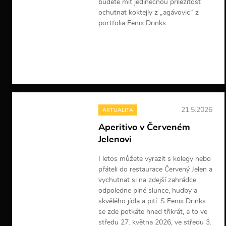
budete mít jedinečnou příležitost
ochutnat koktejly z „agávovic” z
portfolia Fenix Drinks.
V
í
c
e
i
n
f
o
21.5.2026
AKTUALITA
r
m
Aperitivo v Červeném
a
Jelenovi
c
í
I letos můžete vyrazit s kolegy nebo
přáteli do restaurace Červený Jelen a
vychutnat si na zdejší zahrádce
odpoledne plné slunce, hudby a
skvělého jídla a pití. S Fenix Drinks
se zde potkáte hned třikrát, a to ve
středu 27. května 2026, ve středu 3.