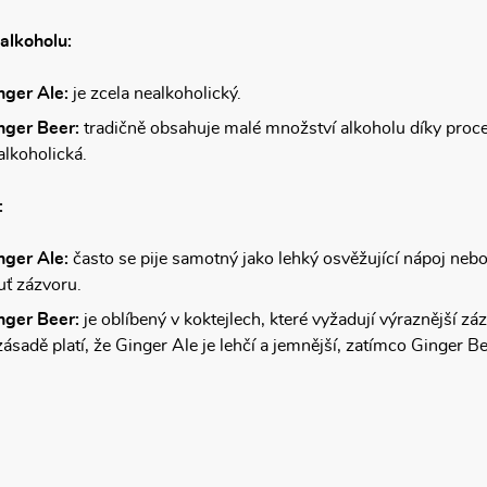
alkoholu:
nger Ale:
je zcela nealkoholický.
nger Beer:
tradičně obsahuje malé množství alkoholu díky proce
alkoholická.
:
nger Ale:
často se pije samotný jako lehký osvěžující nápoj nebo
uť zázvoru.
nger Beer:
je oblíbený v koktejlech, které vyžadují výraznější z
zásadě platí, že Ginger Ale je lehčí a jemnější, zatímco Ginger Bee