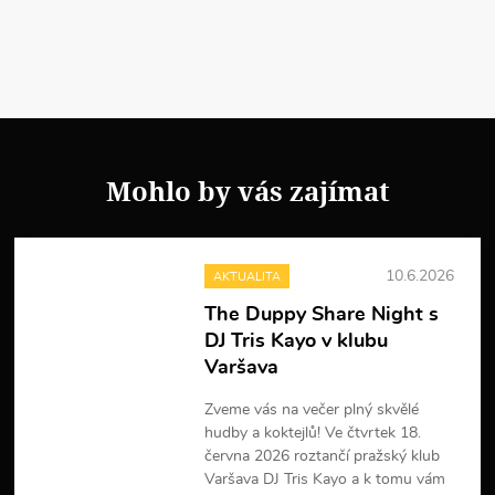
Mohlo by vás zajímat
10.6.2026
AKTUALITA
The Duppy Share Night s
DJ Tris Kayo v klubu
Varšava
Zveme vás na večer plný skvělé
hudby a koktejlů! Ve čtvrtek 18.
června 2026 roztančí pražský klub
Varšava DJ Tris Kayo a k tomu vám