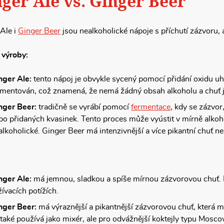
ger Ale vs. Ginger Beer
Ale i
Ginger Beer
jsou nealkoholické nápoje s příchutí zázvoru, a
 výroby:
nger Ale:
tento nápoj je obvykle sycený pomocí přidání oxidu uh
rmentován, což znamená, že nemá žádný obsah alkoholu a chuť j
nger Beer:
tradičně se vyrábí pomocí
fermentace
, kdy se zázvor
bo přidaných kvasinek. Tento proces může vyústit v mírně alkoho
alkoholické. Ginger Beer má intenzivnější a více pikantní chuť n
nger Ale:
má jemnou, sladkou a spíše mírnou zázvorovou chuť. 
žívacích potížích.
nger Beer:
má výraznější a pikantnější zázvorovou chuť, která můž
 také používá jako mixér, ale pro odvážnější koktejly typu Mosc