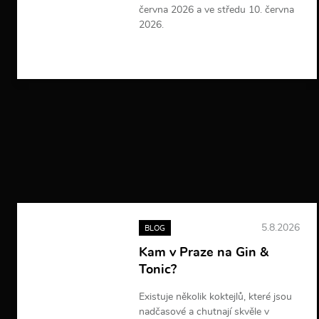
června 2026 a ve středu 10. června
2026.
V
í
c
e
i
n
f
o
r
m
a
c
í
5.8.2026
BLOG
Kam v Praze na Gin &
Tonic?
Existuje několik koktejlů, které jsou
nadčasové a chutnají skvěle v