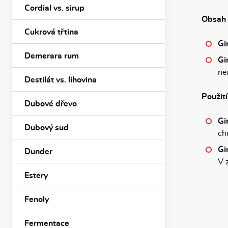
Cordial vs. sirup
Obsah 
Cukrová třtina
Gi
Demerara rum
Gi
ne
Destilát vs. lihovina
Použití
Dubové dřevo
Gi
Dubový sud
ch
Gi
Dunder
V 
Estery
Fenoly
Fermentace