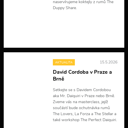
naservírujeme koktejly z rumů The
Duppy Share.
V
í
c
e
i
n
f
o
r
15.5.2026
AKTUALITA
m
a
David Cordoba v Praze a
c
Brně
í
Setkejte se s Davidem Cordobou
aka Mr. Daiquiri v Praze nebo Brně.
Zveme vás na masterclass, jejíž
součástí bude ochutnávka rumů
The Lovers, La Forza a The Stellar a
také workshop The Perfect Daiquiri.