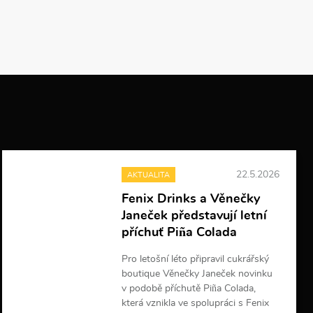
22.5.2026
AKTUALITA
Fenix Drinks a Věnečky
Janeček představují letní
příchuť Piña Colada
Pro letošní léto připravil cukrářský
boutique Věnečky Janeček novinku
v podobě příchutě Piña Colada,
která vznikla ve spolupráci s Fenix