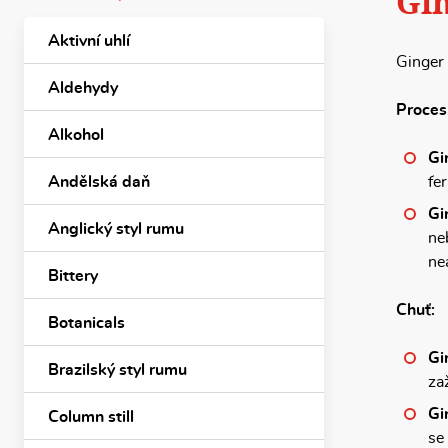
Gin
Aktivní uhlí
Ginger 
Aldehydy
Proces
Alkohol
Gi
Andělská daň
fe
Gi
Anglický styl rumu
ne
ne
Bittery
Chuť:
Botanicals
Gi
Brazilský styl rumu
za
Gi
Column still
se