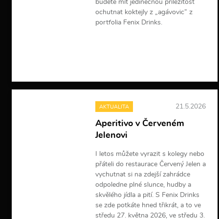
budete mít jedinečnou příležitost
ochutnat koktejly z „agávovic” z
portfolia Fenix Drinks.
V
í
c
e
i
n
f
o
21.5.2026
AKTUALITA
r
m
Aperitivo v Červeném
a
Jelenovi
c
í
I letos můžete vyrazit s kolegy nebo
přáteli do restaurace Červený Jelen a
vychutnat si na zdejší zahrádce
odpoledne plné slunce, hudby a
skvělého jídla a pití. S Fenix Drinks
se zde potkáte hned třikrát, a to ve
středu 27. května 2026, ve středu 3.