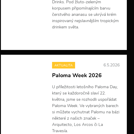
Drinks. Pod žluto-zeleným
korpusem připomínajícím barvu
čerstvého ananasu se ukrývá krém
inspirovaný nejslavnějším tropickým
drinkem světa.
V
í
c
e
i
6.5.2026
AKTUALITA
n
f
Paloma Week 2026
o
r
U příležitosti letošního Paloma Day,
m
který se každoročně slaví 22.
a
c
května, jsme se rozhodli uspořádat
í
Paloma Week. Ve vybraných barech
si můžete vychutnat Palomu na bázi
některé z našich značek –
Arquitecto, Los Arcos či La
Travesía.