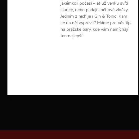
jakémkoli počasí – ať už venku svítí
slunce, nebo padají sněhové vločky.
Jedním z nich je i Gin & Tonic. Kam
se na něj vypravit? Máme pro vás tip
na pražské bary, kde vám namíchají
ten nejlepší.
V
í
c
e
i
n
f
o
r
m
a
c
í