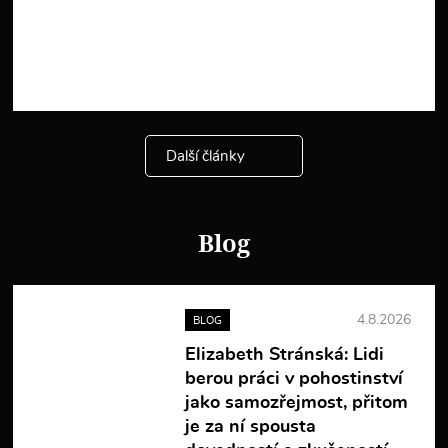
V
í
c
e
i
n
f
o
Další články
r
m
a
c
í
Blog
4.8.2026
BLOG
Elizabeth Stránská: Lidi
berou práci v pohostinství
jako samozřejmost, přitom
je za ní spousta