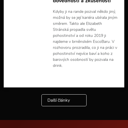
dovedností a zkušeností
Kdyby ji na rande pozval někdo jiný,
možná by se její kariéra ubírala jiným
směrem. Takto ale Elizabeth
Stránská propadla světu
pohostinství a od roku 2019 ji
najdeme v brněnském EscoBaru. V
rozhovoru prozradila, co ji na práci v
pohostinství nejvíce baví a koho z
barových osobností by pozvala na
drink.
V
í
c
e
i
Další články
n
f
o
r
m