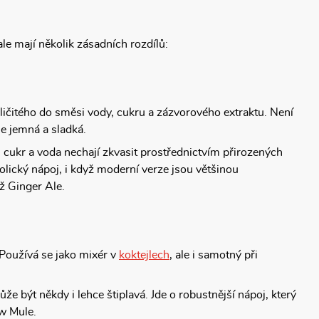
le mají několik zásadních rozdílů:
ličitého do směsi vody, cukru a zázvorového extraktu. Není
e jemná a sladká.
, cukr a voda nechají zkvasit prostřednictvím přirozených
lický nápoj, i když moderní verze jsou většinou
ež Ginger Ale.
Používá se jako mixér v
koktejlech
, ale i samotný při
e být někdy i lehce štiplavá. Jde o robustnější nápoj, který
ow Mule.