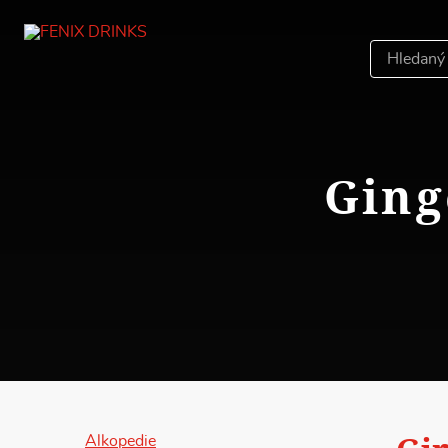
Hledáný
výraz
Ging
Alkopedie