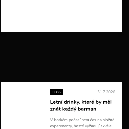
V
í
c
e
i
n
f
o
r
m
a
c
í
31.7.2026
BLOG
Letní drinky, které by měl
znát každý barman
V horkém počasí není čas na složité
experimenty, hosté vyžadují skvěle