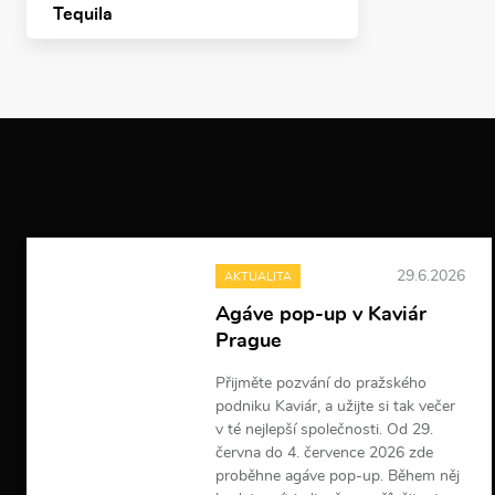
Tequila
29.6.2026
AKTUALITA
Agáve pop-up v Kaviár
Prague
Přijměte pozvání do pražského
podniku Kaviár, a užijte si tak večer
v té nejlepší společnosti. Od 29.
června do 4. července 2026 zde
proběhne agáve pop-up. Během něj