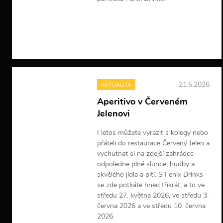
V
í
c
e
i
n
f
o
21.5.2026
AKTUALITA
r
m
Aperitivo v Červeném
a
Jelenovi
c
í
I letos můžete vyrazit s kolegy nebo
přáteli do restaurace Červený Jelen a
vychutnat si na zdejší zahrádce
odpoledne plné slunce, hudby a
skvělého jídla a pití. S Fenix Drinks
se zde potkáte hned třikrát, a to ve
středu 27. května 2026, ve středu 3.
června 2026 a ve středu 10. června
2026.