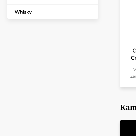
Whisky
C
C
V
Ze
Kam