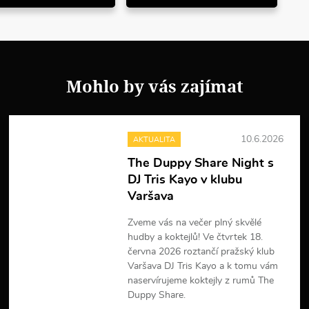
Mohlo by vás zajímat
10.6.2026
AKTUALITA
The Duppy Share Night s
DJ Tris Kayo v klubu
Varšava
Zveme vás na večer plný skvělé
hudby a koktejlů! Ve čtvrtek 18.
června 2026 roztančí pražský klub
Varšava DJ Tris Kayo a k tomu vám
naservírujeme koktejly z rumů The
Duppy Share.