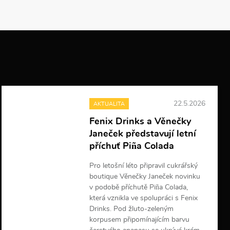
22.5.2026
AKTUALITA
Fenix Drinks a Věnečky
Janeček představují letní
příchuť Piña Colada
Pro letošní léto připravil cukrářský
boutique Věnečky Janeček novinku
v podobě příchutě Piña Colada,
která vznikla ve spolupráci s Fenix
Drinks. Pod žluto-zeleným
korpusem připomínajícím barvu