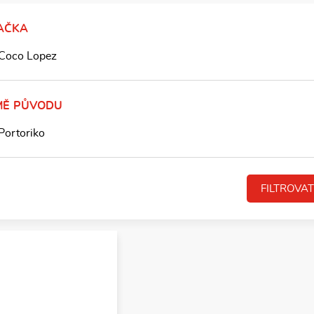
AČKA
Coco Lopez
MĚ PŮVODU
Portoriko
FILTROVAT