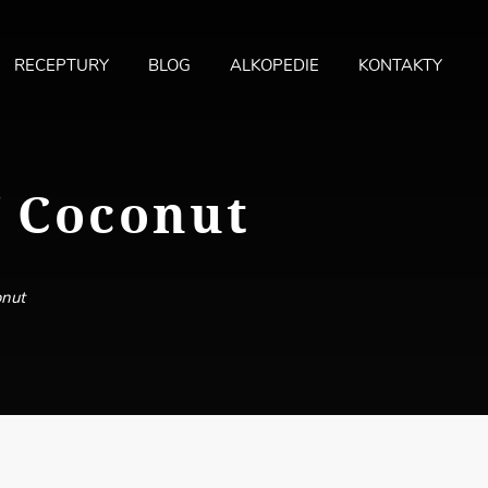
RECEPTURY
BLOG
ALKOPEDIE
KONTAKTY
MA
ME
f Coconut
onut