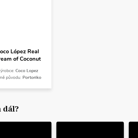
oco López Real
ream of Coconut
ýrobce:
Coco Lopez
mě původu:
Portoriko
 dál?