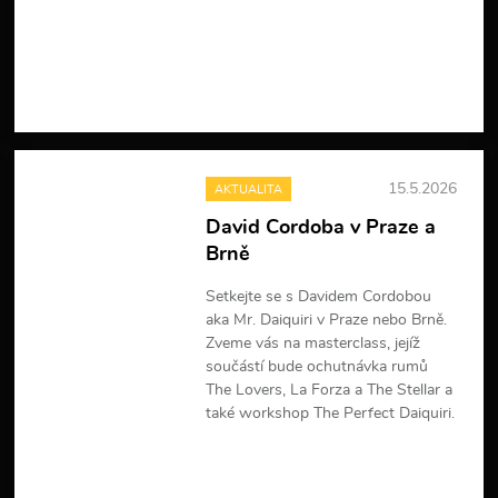
V
í
c
e
i
n
f
o
r
15.5.2026
AKTUALITA
m
a
David Cordoba v Praze a
c
Brně
í
Setkejte se s Davidem Cordobou
aka Mr. Daiquiri v Praze nebo Brně.
Zveme vás na masterclass, jejíž
součástí bude ochutnávka rumů
The Lovers, La Forza a The Stellar a
také workshop The Perfect Daiquiri.
V
í