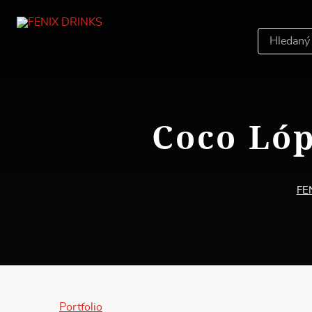
Hledáný
výraz
Coco Lóp
FE
Portfolio