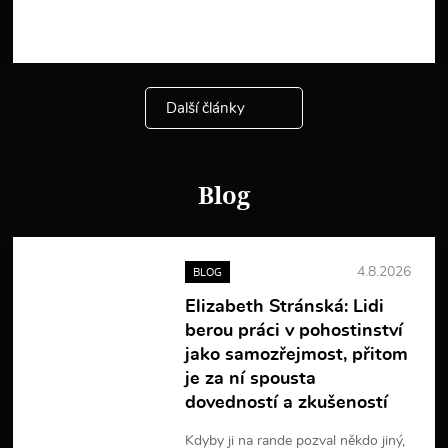
c
e
i
n
f
o
Další články
r
m
a
c
í
Blog
4.8.2026
BLOG
Elizabeth Stránská: Lidi
berou práci v pohostinství
jako samozřejmost, přitom
je za ní spousta
dovedností a zkušeností
Kdyby ji na rande pozval někdo jiný,