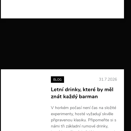
í
c
e
i
n
f
o
r
m
a
c
í
31.7.2026
BLOG
Letní drinky, které by měl
znát každý barman
V horkém počasí není čas na složité
experimenty, hosté vyžadují skvěle
připravenou klasiku. Připomeňte si s
námi tři základní rumové drinky,