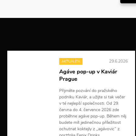
29.6.2026
AKTUALITA
Agáve pop-up v Kaviár
Prague
Přijměte pozvání do pražského
podniku Kaviár, a užijte si tak večer
v té nejlepší společnosti. Od 29.
června do 4. července 2026 zde
proběhne agáve pop-up. Během něj
budete mít jedinečnou příležitost
ochutnat koktejly z „agávovic” z
portfolia Fenix Drinks.