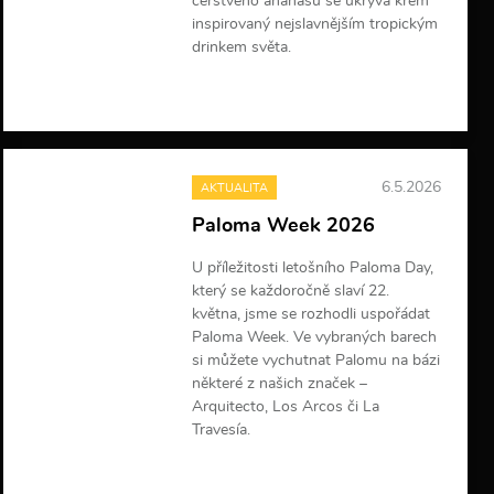
čerstvého ananasu se ukrývá krém
inspirovaný nejslavnějším tropickým
drinkem světa.
V
í
c
e
i
6.5.2026
AKTUALITA
n
f
Paloma Week 2026
o
r
U příležitosti letošního Paloma Day,
m
který se každoročně slaví 22.
a
c
května, jsme se rozhodli uspořádat
í
Paloma Week. Ve vybraných barech
si můžete vychutnat Palomu na bázi
některé z našich značek –
Arquitecto, Los Arcos či La
Travesía.
V