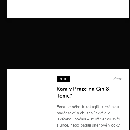
V
í
c
e
i
n
f
o
r
m
a
c
í
včera
BLOG
Kam v Praze na Gin &
Tonic?
Existuje několik koktejlů, které jsou
nadčasové a chutnají skvěle v
jakémkoli počasí – ať už venku svítí
slunce, nebo padají sněhové vločky.