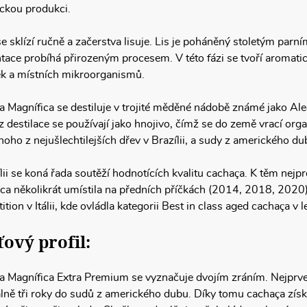
ckou produkci.
se sklízí ručně a začerstva lisuje. Lis je poháněný stoletým parní
ace probíhá přirozeným procesem. V této fázi se tvoří aromati
ek a místních mikroorganismů.
 Magnífica se destiluje v trojité měděné nádobě známé jako Alegri
z destilace se používají jako hnojivo, čímž se do země vrací orga
dnoho z nejušlechtilejších dřev v Brazílii, a sudy z amerického 
lii se koná řada soutěží hodnotících kvalitu cachaça. K těm nejp
ca několikrát umístila na předních příčkách (2014, 2018, 202
tion v Itálii, kde ovládla kategorii Best in class aged cachaça
ový profil:
 Magnífica Extra Premium se vyznačuje dvojím zráním. Nejprve o
ně tři roky do sudů z amerického dubu. Díky tomu cachaça získá