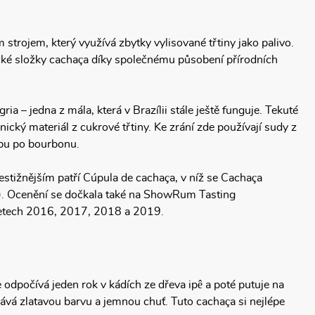
m strojem, který využívá zbytky vylisované třtiny jako palivo.
cké složky cachaça díky společnému působení přírodních
a – jedna z mála, která v Brazílii stále ještě funguje. Tekuté
nický materiál z cukrové třtiny. Ke zrání zde používají sudy z
dubu po bourbonu.
restižnějším patří Cúpula de cachaça, v níž se Cachaça
0). Ocenění se dočkala také na ShowRum Tasting
 v letech 2016, 2017, 2018 a 2019.
dpočívá jeden rok v kádích ze dřeva ipê a poté putuje na
vá zlatavou barvu a jemnou chuť. Tuto cachaça si nejlépe