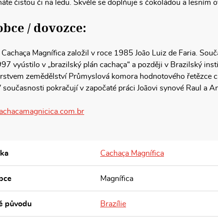
áte čistou či na ledu. Skvěle se doplňuje s čokoládou a lesním 
bce / dovozce:
Cachaça Magnífica založil v roce 1985 João Luiz de Faria. Souča
97 vyústilo v „brazilský plán cachaça“ a později v Brazilský ins
rstvem zemědělství Průmyslová komora hodnotového řetězce cac
V současnosti pokračují v započaté práci Joãovi synové Raul a An
chacamagnicica.com.br
ka
Cachaça Magnífica
bce
Magnífica
ě původu
Brazílie