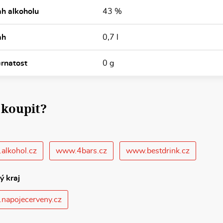
h alkoholu
43 %
ah
0,7 l
rnatost
0 g
 koupit?
alkohol.cz
www.4bars.cz
www.bestdrink.cz
ý kraj
napojecerveny.cz