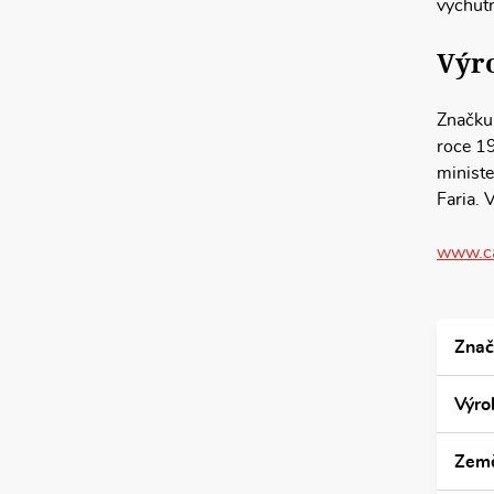
vychutn
Výro
Značku 
roce 19
ministe
Faria. 
www.ca
Znač
Výro
Zem