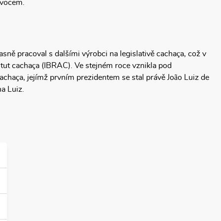
ovocem.
sně pracoval s dalšími výrobci na legislativě cachaça, což v
titut cachaça (IBRAC). Ve stejném roce vznikla pod
haça, jejímž prvním prezidentem se stal právě João Luiz de
a Luiz.