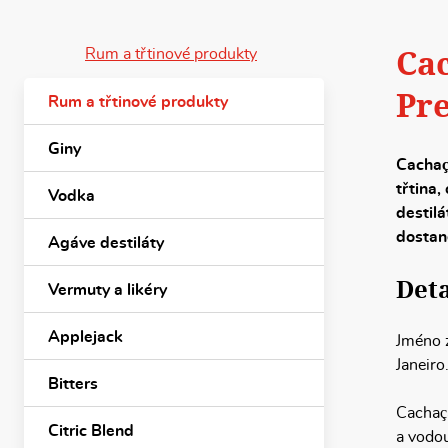
Cac
Rum a třtinové produkty
Pr
Rum a třtinové produkty
Giny
Cachaç
třtina,
Vodka
destilá
dostane
Agáve destiláty
Deta
Vermuty a likéry
Applejack
Jméno z
Janeiro
Bitters
Cachaça
Citric Blend
a vodou