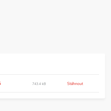
G
Stáhnout
743.4 kB