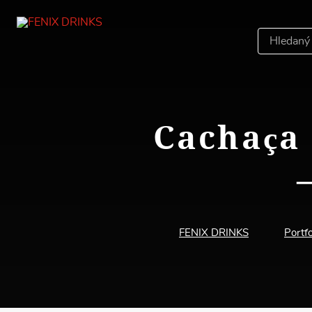
Hledáný
výraz
Cachaça
FENIX DRINKS
Portfo