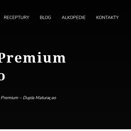
RECEPTURY
BLOG
ALKOPEDIE
KONTAKTY
MA
ME
 Premium
o
a Premium – Dupla Maturaçao