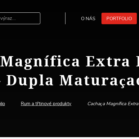
O NÁS
PORTFOLIO
Hledat
 Magnífica Extra
– Dupla Maturaça
lio
Rum a třtinové produkty
Cachaça Magnífica Extr