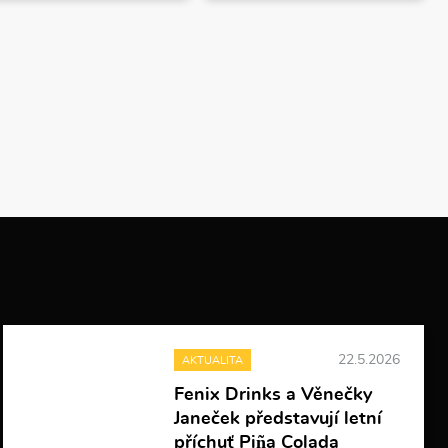
22.5.2026
AKTUALITA
Fenix Drinks a Věnečky
Janeček představují letní
příchuť Piña Colada