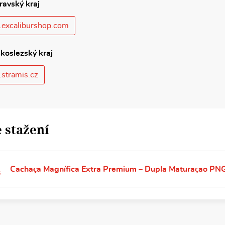
ravský kraj
excaliburshop.com
koslezský kraj
stramis.cz
 stažení
Cachaça Magnífica Extra Premium – Dupla Maturaçao PN
G