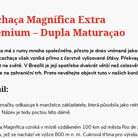
haça Magnífica Extra
emium – Dupla Maturaçao
a má s rumy mnoho společného, přesto je dnes vnímaná jako 
 cachaça však vzniká přímo z čerstvě vylisované šťávy. Překva
t na světě. V Brazílii je její spotřeba dvakrát větší než cel
 na zahraniční trh. Proto neváhejte objevit tuto v našich kon
il:
načky odkazuje k manželce zakladatele, která působila jako rekto
. Název je tedy poctou této dámě.
 Magnífica vzniká v místě vzdáleném 100 km od města Rio de J
, jež se nachází ve výšce 800 m n. m. Cukrová třtina pro výrobu