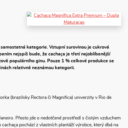
samostatná kategorie. Vstupní surovinou je cukrová
pením nejspíš bude, že cachaça je třetí nejoblíbenější
osvětově populárního ginu. Pouze 1 % celkové produkce se
činách relativně neznámou kategorii.
rka (brazilsky Rectora či Magnifica) univerzity v Rio de
aneiro. Přesto jde o nedotčené prostředí s čistým vzduchem
 cachaça pochází z vlastních plantáží výrobce, který dbá na