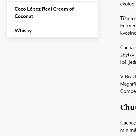
ekologi
Coco López Real Cream of
Coconut
Třtina 
Ferment
Whisky
kvasin
Cachaça
zbytky 
ipê, je
V Brazí
Magnífi
Competi
Chuť
Cachaça
minimál