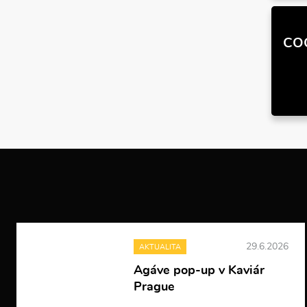
CO
29.6.2026
AKTUALITA
Agáve pop-up v Kaviár
Prague