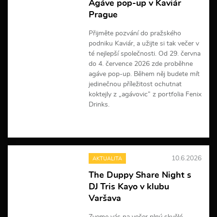
Agáve pop-up v Kaviár
Prague
Přijměte pozvání do pražského
podniku Kaviár, a užijte si tak večer v
té nejlepší společnosti. Od 29. června
do 4. července 2026 zde proběhne
agáve pop-up. Během něj budete mít
jedinečnou příležitost ochutnat
koktejly z „agávovic” z portfolia Fenix
Drinks.
V
í
c
e
10.6.2026
AKTUALITA
i
n
The Duppy Share Night s
f
DJ Tris Kayo v klubu
o
r
Varšava
m
a