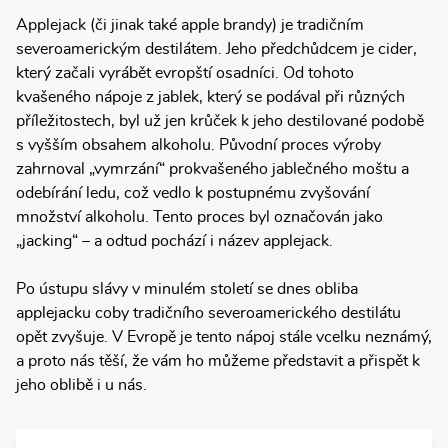
Applejack (či jinak také apple brandy) je tradičním
severoamerickým destilátem. Jeho předchůdcem je cider,
který začali vyrábět evropští osadníci. Od tohoto
kvašeného nápoje z jablek, který se podával při různých
příležitostech, byl už jen krůček k jeho destilované podobě
s vyšším obsahem alkoholu. Původní proces výroby
zahrnoval „vymrzání“ prokvašeného jablečného moštu a
odebírání ledu, což vedlo k postupnému zvyšování
množství alkoholu. Tento proces byl označován jako
„jacking“ – a odtud pochází i název applejack.
Po ústupu slávy v minulém století se dnes obliba
applejacku coby tradičního severoamerického destilátu
opět zvyšuje. V Evropě je tento nápoj stále vcelku neznámý,
a proto nás těší, že vám ho můžeme představit a přispět k
jeho oblibě i u nás.