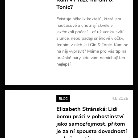
Kam v Praze na Gin &
Tonic?
Existuje několik koktejlů, které jsou
nadčasové a chutnají skvěle v
jakémkoli počasí – ať už venku svítí
slunce, nebo padají sněhové vločky.
Jedním z nich je i Gin & Tonic. Kam se
na něj vypravit? Máme pro vás tip na
pražské bary, kde vám namíchají ten
nejlepší.
V
í
c
e
4.8.2026
BLOG
i
n
Elizabeth Stránská: Lidi
f
berou práci v pohostinství
o
r
jako samozřejmost, přitom
m
je za ní spousta dovedností
a