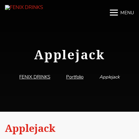
MENU
M
M
Applejack
FENIX DRINKS
Portfolio
Applejack
Applejack