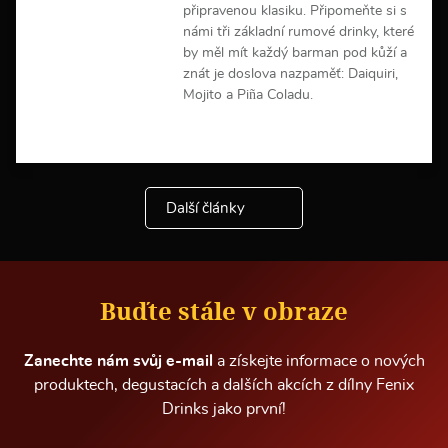
c
připravenou klasiku. Připomeňte si s
í
námi tři základní rumové drinky, které
by měl mít každý barman pod kůží a
znát je doslova nazpaměť: Daiquiri,
Mojito a Piña Coladu.
V
í
c
e
Další články
i
n
f
o
r
m
Buďte stále v obraze
a
c
í
Zanechte nám svůj e-mail
a získejte informace o nových
produktech, degustacích a dalších akcích z dílny Fenix
Drinks jako první!