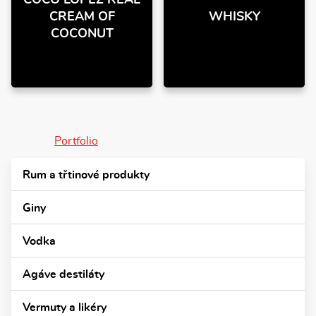
COCO LÓPEZ REAL
CREAM OF
WHISKY
COCONUT
Portfolio
Rum a třtinové produkty
Giny
Vodka
Agáve destiláty
Vermuty a likéry