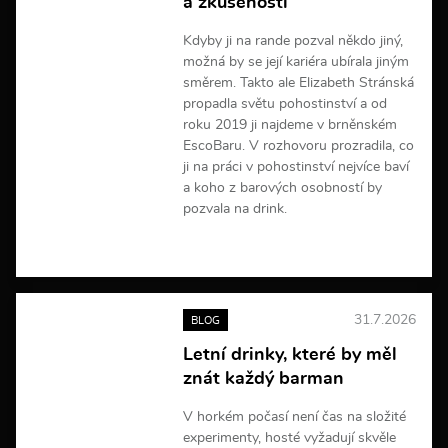
a zkušeností
c
í
Kdyby ji na rande pozval někdo jiný,
možná by se její kariéra ubírala jiným
směrem. Takto ale Elizabeth Stránská
propadla světu pohostinství a od
roku 2019 ji najdeme v brněnském
EscoBaru. V rozhovoru prozradila, co
ji na práci v pohostinství nejvíce baví
a koho z barových osobností by
pozvala na drink.
V
í
c
e
31.7.2026
BLOG
i
n
Letní drinky, které by měl
f
znát každý barman
o
r
m
V horkém počasí není čas na složité
a
experimenty, hosté vyžadují skvěle