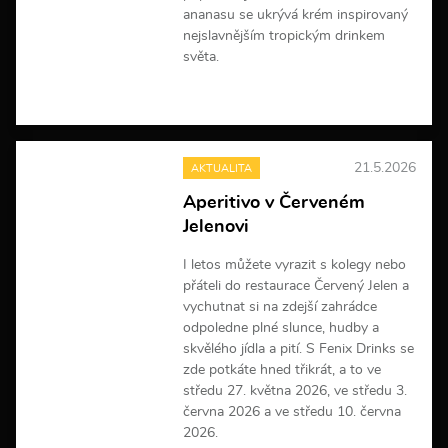
ananasu se ukrývá krém inspirovaný
nejslavnějším tropickým drinkem
světa.
V
í
c
e
21.5.2026
AKTUALITA
i
n
Aperitivo v Červeném
f
Jelenovi
o
r
m
I letos můžete vyrazit s kolegy nebo
a
přáteli do restaurace Červený Jelen a
c
vychutnat si na zdejší zahrádce
í
odpoledne plné slunce, hudby a
skvělého jídla a pití. S Fenix Drinks se
zde potkáte hned třikrát, a to ve
středu 27. května 2026, ve středu 3.
června 2026 a ve středu 10. června
2026.