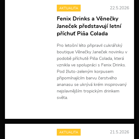
e
22.5.2026
AKTUALITA
i
n
Fenix Drinks a Věnečky
f
Janeček představují letní
o
r
příchuť Piña Colada
m
a
Pro letošní léto připravil cukrářský
c
boutique Věnečky Janeček novinku v
í
podobě příchutě Piña Colada, která
vznikla ve spolupráci s Fenix Drinks.
Pod žluto-zeleným korpusem
připomínajícím barvu čerstvého
ananasu se ukrývá krém inspirovaný
nejslavnějším tropickým drinkem
světa.
V
í
c
e
21.5.2026
AKTUALITA
i
n