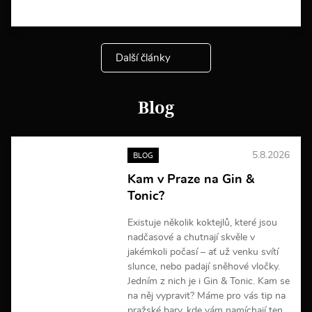
V
í
c
e
Další články
i
n
f
o
Blog
r
m
a
c
5.8.2026
BLOG
í
Kam v Praze na Gin &
Tonic?
Existuje několik koktejlů, které jsou
nadčasové a chutnají skvěle v
jakémkoli počasí – ať už venku svítí
slunce, nebo padají sněhové vločky.
Jedním z nich je i Gin & Tonic. Kam se
na něj vypravit? Máme pro vás tip na
pražské bary, kde vám namíchají ten