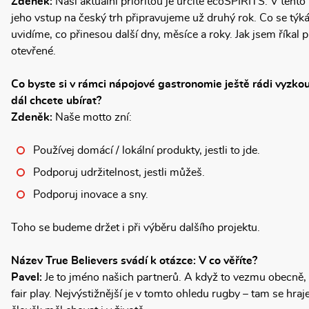
Zdeněk:
Naší aktuální prioritou je určitě ecoSPIRITS. V tento
jeho vstup na český trh připravujeme už druhý rok. Co se týká
uvidíme, co přinesou další dny, měsíce a roky. Jak jsem říkal 
otevřené.
Co byste si v rámci nápojové gastronomie ještě rádi vyzk
dál chcete ubírat?
Zdeněk:
Naše motto zní:
Používej domácí / lokální produkty, jestli to jde.
Podporuj udržitelnost, jestli můžeš.
Podporuj inovace a sny.
Toho se budeme držet i při výběru dalšího projektu.
Název True Believers svádí k otázce: V co věříte?
Pavel:
Je to jméno našich partnerů. A když to vezmu obecně, 
fair play. Nejvýstižnější je v tomto ohledu rugby – tam se hraje