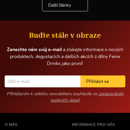
e
Další články
i
n
f
o
r
m
Buďte stále v obraze
a
c
í
Zanechte nám svůj e-mail
a získejte informace o nových
produktech, degustacích a dalších akcích z dílny Fenix
Drinks jako první!
Přihlásit se
Přihlášením k odběru newsletteru souhlasíte se
zpracováním
osobních údajů
O NÁS
INFORMACE PRO VÁS