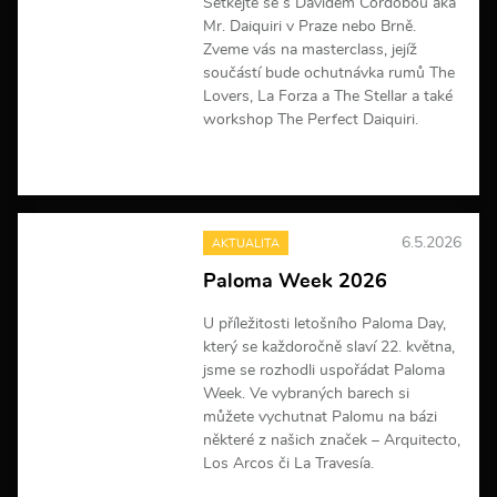
Setkejte se s Davidem Cordobou aka
a
Mr. Daiquiri v Praze nebo Brně.
c
Zveme vás na masterclass, jejíž
í
součástí bude ochutnávka rumů The
Lovers, La Forza a The Stellar a také
workshop The Perfect Daiquiri.
V
í
c
e
6.5.2026
AKTUALITA
i
n
Paloma Week 2026
f
o
U příležitosti letošního Paloma Day,
r
m
který se každoročně slaví 22. května,
a
jsme se rozhodli uspořádat Paloma
c
Week. Ve vybraných barech si
í
můžete vychutnat Palomu na bázi
některé z našich značek – Arquitecto,
Los Arcos či La Travesía.