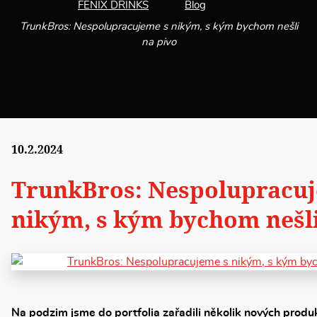
FENIX DRINKS
Blog
TrunkBros: Nespolupracujeme s nikým, s kým bychom nešli
na pivo
10.2.2024
TrunkBros: Nespolupracuj
nikým, s kým bychom nešli
Na podzim jsme do portfolia zařadili několik nových produ