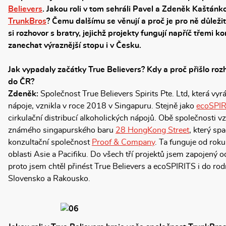
Believers
. Jakou roli v tom sehráli Pavel a Zdeněk Kaštánko
TrunkBros
? Čemu dalšímu se věnují a proč je pro ně důleži
si rozhovor s bratry, jejichž projekty fungují napříč třemi ko
zanechat výraznější stopu i v Česku.
Jak vypadaly začátky True Believers? Kdy a proč přišlo rozh
do ČR?
Zdeněk:
Společnost True Believers Spirits Pte. Ltd, která vyr
nápoje, vznikla v roce 2018 v Singapuru. Stejně jako
ecoSPIR
cirkulační distribucí alkoholických nápojů. Obě společnosti v
známého singapurského baru
28 HongKong Street
, který sp
konzultační společnost
Proof & Company
. Ta funguje od rok
oblasti Asie a Pacifiku. Do všech tří projektů jsem zapojený o
proto jsem chtěl přinést True Believers a ecoSPIRITS i do ro
Slovensko a Rakousko.