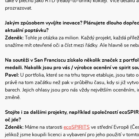
také v plechu jako RTD (ready-to-drink) koktejl. Více detailů
prozrazovat.
Jakým způsobem vyvíjíte inovace? Plánujete dlouho dopřed
aktuální poptávku?
Zdeněk:
Tohle je otázka za milion. Každý projekt, každá příleži
snažíme mít otevřené oči a číst mezi řádky. Ale hlavně se ne
Na soutěži v San Franciscu získalo několik značek z portfol
medaili. Nakolik jsou pro vás / výrobce ocenění ve spirit so
Pavel:
U portfolia, které se na trhu teprve etabluje, jsou tato 
právě na tom začátku než pak v průběhu času, kdy si již vytvo
barech. Jejich ohlasy jsou pro nás vždy největším oceněním, i
změně.
Stojíte i za dalšími projekty, například společností ecoSPI
oč jde?
Zdeněk:
Máme na starosti
ecoSPIRITS
ve střední Evropě (Če
jelikož jsme koupili licenci a vybavení pro jeho použití v tom