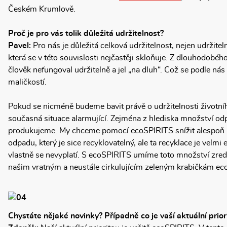
Českém Krumlově.
Proč je pro vás tolik důležitá udržitelnost?
Pavel:
Pro nás je důležitá celková udržitelnost, nejen udržitel
která se v této souvislosti nejčastěji skloňuje. Z dlouhodobé
člověk nefungoval udržitelně a jel „na dluh“. Což se podle nás
maličkostí.
Pokud se nicméně budeme bavit právě o udržitelnosti životního
současná situace alarmující. Zejména z hlediska množství odp
produkujeme. My chceme pomocí ecoSPIRITS snížit alespoň
odpadu, který je sice recyklovatelný, ale ta recyklace je velmi
vlastně se nevyplatí. S ecoSPIRITS umíme toto množství zre
našim vratným a neustále cirkulujícím zeleným krabičkám e
Chystáte nějaké novinky? Případně co je vaší aktuální prior