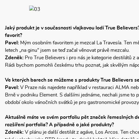
Jaký produkt je v současnosti vlajkovou lodí True Believers
favorit?
Pavel:
Mým osobním favoritem je mezcal La Travesía. Ten mě f
letech „na ginu“ jsem se teď začal věnovat právě mezcalu.
Zdeněk:
Pro True Believers i pro nás je kategorie destilátů z
Rádi bychom pomohli českému trhu poznat, jak skvělým nápo
Ve kterých barech se můžeme s produkty True Believers s
Pavel:
V Praze nás najedete například v restauraci ALMA nebo
Brně v podniku Element. S dalšími jednáme, nechali jsme to
období okolo vánočních svátků je pro gastronomické provozy 
Aktuálně máte ve svém portfoliu pět značek řemeslných de
rozšíření portfolia? A případně o jaké produkty?
Zdeněk:
V plánu je další destilát z agáve, Los Arcos. Ten chce