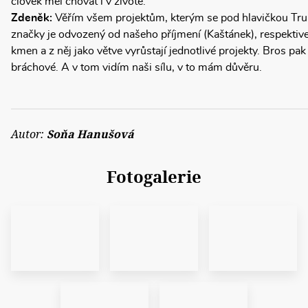
člověk měl chovat i v životě.
Zdeněk:
Věřím všem projektům, kterým se pod hlavičkou Tr
značky je odvozený od našeho příjmení (Kaštánek), respektiv
kmen a z něj jako větve vyrůstají jednotlivé projekty. Bros pa
bráchové. A v tom vidím naši sílu, v to mám důvěru.
Autor:
Soňa Hanušová
Fotogalerie