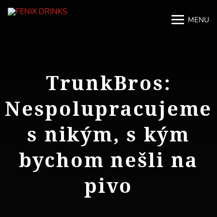
MENU
M
M
TrunkBros:
Nespolupracujeme
s nikým, s kým
bychom nešli na
pivo