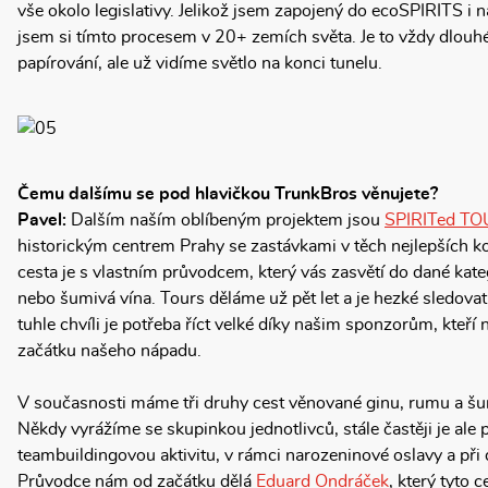
vše okolo legislativy. Jelikož jsem zapojený do ecoSPIRITS i n
jsem si tímto procesem v 20+ zemích světa. Je to vždy dlouh
papírování, ale už vidíme světlo na konci tunelu.
Čemu dalšímu se pod hlavičkou TrunkBros věnujete?
Pavel:
Dalším naším oblíbeným projektem jsou
SPIRITed T
historickým centrem Prahy se zastávkami v těch nejlepších k
cesta je s vlastním průvodcem, který vás zasvětí do dané kate
nebo šumivá vína. Tours děláme už pět let a je hezké sledovat
tuhle chvíli je potřeba říct velké díky našim sponzorům, kteří
začátku našeho nápadu.
V současnosti máme tři druhy cest věnované ginu, rumu a š
Někdy vyrážíme se skupinkou jednotlivců, stále častěji je ale
teambuildingovou aktivitu, v rámci narozeninové oslavy a při d
Průvodce nám od začátku dělá
Eduard Ondráček
, který tyto c