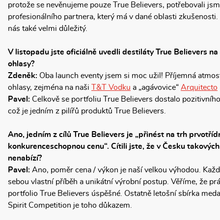
protože se nevěnujeme pouze True Believers, potřebovali jsm
profesionálního partnera, který má v dané oblasti zkušenosti. A
nás také velmi důležitý.
V listopadu jste oficiálně uvedli destiláty True Believers na
ohlasy?
Zdeněk:
Oba launch eventy jsem si moc užil! Příjemná atmosfé
ohlasy, zejména na naši
T&T Vodku
a „agávovice“
Arquitecto
Pavel:
Celkově se portfoliu True Believers dostalo pozitivního p
což je jedním z pilířů produktů True Believers.
Ano, jedním z cílů True Believers je „přinést na trh prvotříd
konkurenceschopnou cenu“. Cítili jste, že v Česku takových 
nenabízí?
Pavel:
Ano, poměr cena / výkon je naší velkou výhodou. Každý
sebou vlastní příběh a unikátní výrobní postup. Věříme, že p
portfolio True Believers úspěšné. Ostatně letošní sbírka meda
Spirit Competition je toho důkazem.