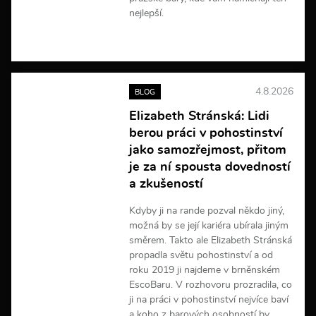
nejlepší.
V
í
c
e
4.8.2026
BLOG
i
n
Elizabeth Stránská: Lidi
f
berou práci v pohostinství
o
r
jako samozřejmost, přitom
m
je za ní spousta dovedností
a
a zkušeností
c
í
Kdyby ji na rande pozval někdo jiný,
možná by se její kariéra ubírala jiným
směrem. Takto ale Elizabeth Stránská
propadla světu pohostinství a od
roku 2019 ji najdeme v brněnském
EscoBaru. V rozhovoru prozradila, co
ji na práci v pohostinství nejvíce baví
a koho z barových osobností by