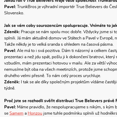
Jakou roli v True Believers hraje vaše společnost TrunkBro
Pavel:
TrunkBros je výhradní importér True Believers do Čes
Slovensko.
Jak se vám coby sourozencům spolupracuje. Vnímáte to ja
Zdeněk:
Pracuje se nám spolu moc dobře. Vždycky jsme si to p
splnili. Já mám aktuálně domov ve Státech a Pavel v Evropě, 
Takže někdy je to velká sranda s ohledem na časová pásma.
Pavel:
Ale má to i svá pozitiva. Dám ti názorný a celkem častý
prezentaci a než jdu spát, pošlu ji k dokončení bratrovi, kter
vzbudím, mám prezentaci hotovou v mailu. Ale za větší výhod
nemusíme být oba na všech meetinzích, protože jsme schopn
druhého velmi přesně. To nám celý proces urychluje.
Zdeněk:
I tak se ale díky společným projektům vídáme častěji
týdně.
Proč jste se rozhodli svěřit distribuci True Believers právě
Pavel:
Máme pravidlo, že nespolupracujeme s nikým, s kým b
se
Samem
a
Honzou
jsme tuhle podmínku splnili už hodněkrá