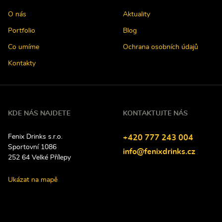
O nás
Aktuality
Portfolio
Blog
Co umíme
Ochrana osobních údajů
Kontakty
KDE NÁS NAJDETE
KONTAKTUJTE NÁS
Fenix Drinks s.r.o.
Tel
efon:
+420
777
243
004
Sportovní 1086
E-
info@fenixdrinks.cz
252 64
Velké Přílepy
mail:
Ukázat na mapě