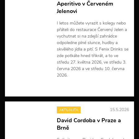
Aperitivo v Červeném
f
Jelenovi
o
r
m
I letos můžete vyrazit s kolegy nebo
a
přáteli do restaurace Červený Jelen a
c
vychutnat si na zdejší zahrádce
í
odpoledne plné slunce, hudby a
skvělého jídla a pití. S Fenix Drinks se
zde potkáte hned třikrát, a to ve
středu 27. května 2026, ve středu 3.
června 2026 a ve středu 10. června
2026.
V
í
c
e
15.5.2026
AKTUALITA
i
n
David Cordoba v Praze a
f
Brně
o
r
m