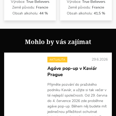
Výrobce:
True Believers
Výrobce:
True Believers
Země původu:
Francie
Země původu:
Francie
Obsah alkoholu:
44 %
Obsah alkoholu:
41.5 %
Mohlo by vás zajímat
29.6.2026
AKTUALITA
Agáve pop-up v Kaviár
Prague
Přijměte pozvání do pražského
podniku Kaviár, a užijte si tak večer v
té nejlepší společnosti. Od 29. června
do 4. července 2026 zde proběhne
agáve pop-up. Během něj budete mít
jedinečnou příležitost ochutnat