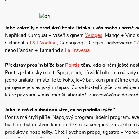
Jaké koktejly z produktů Fenix Drinks u vás mohou hosté o
Například Kumquat + Višeň s ginem
Widges
, Mango + Víno 
Galangal s
T&T Vodkou
, Gochujang + Grep s „agávovicemi“
nebo Pandan + Tamarind s
La Travesía
.
Představ prosím blíže bar
Pontis
těm, kdo o něm ještě nesl
Pontis je latinsky most. Spojuje lidi, přivádí kulturu a nápady
jedno unikátní místo. Je to koktejlový bar, kam přinášíme chut
párujeme je s asijskými tapas. Co se koktejlů týče, zaměřujem
které pak sami v naší menší laboratoři zpracováváme do cordi
Jaká je tvá dlouhodobá vize, co se podniku týče?
Pontis má čtyři pilíře. Nápojový program, jídelní program, eve
bychom být místem, kam přijde široká veřejnost za zážitkem a
produkty a hospitality. Chtěli bychom propojit gastro v Morav