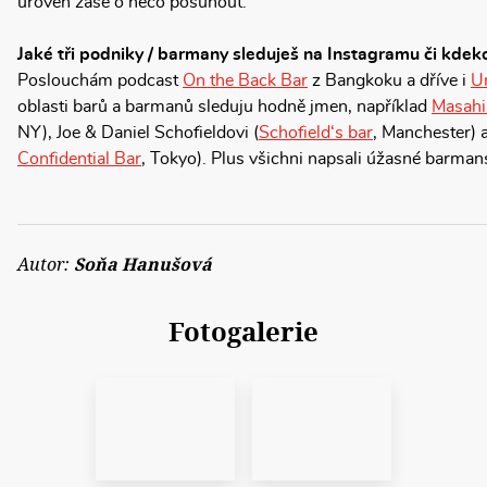
úroveň zase o něco posunout.
Jaké tři podniky / barmany sleduješ na Instagramu či kdeko
Poslouchám podcast
On the Back Bar
z Bangkoku a dříve i
U
oblasti barů a barmanů sleduju hodně jmen, například
Masahi
NY), Joe & Daniel Schofieldovi (
Schofield‘s bar
, Manchester) 
Confidential Bar
, Tokyo). Plus všichni napsali úžasné barman
Autor:
Soňa Hanušová
Fotogalerie