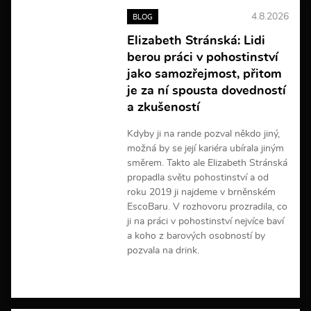
e
4.8.2026
BLOG
i
n
Elizabeth Stránská: Lidi
f
berou práci v pohostinství
o
r
jako samozřejmost, přitom
m
je za ní spousta dovedností
a
a zkušeností
c
í
Kdyby ji na rande pozval někdo jiný,
možná by se její kariéra ubírala jiným
směrem. Takto ale Elizabeth Stránská
propadla světu pohostinství a od
roku 2019 ji najdeme v brněnském
EscoBaru. V rozhovoru prozradila, co
ji na práci v pohostinství nejvíce baví
a koho z barových osobností by
pozvala na drink.
V
í
c