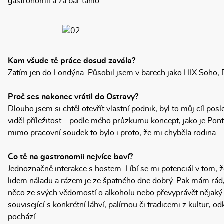
gastronomii a za bar táhlo.
Kam všude tě práce dosud zavála?
Zatím jen do Londýna. Působil jsem v barech jako HIX Soho, Flo
Proč ses nakonec vrátil do Ostravy?
Dlouho jsem si chtěl otevřít vlastní podnik, byl to můj cíl pos
viděl příležitost – podle mého průzkumu koncept, jako je Pont
mimo pracovní soudek to bylo i proto, že mi chyběla rodina.
Co tě na gastronomii nejvíce baví?
Jednoznačně interakce s hostem. Líbí se mi potenciál v tom,
lidem náladu a rázem je ze špatného dne dobrý. Pak mám rád
něco ze svých vědomostí o alkoholu nebo převyprávět nějaký
související s konkrétní láhví, palírnou či tradicemi z kultur, o
pochází.