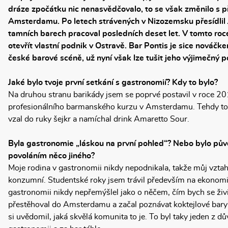
dráze zpočátku nic nenasvědčovalo, to se však změnilo s 
Amsterdamu. Po letech strávených v Nizozemsku přesídlil 
tamních barech pracoval posledních deset let. V tomto roce 
otevřít vlastní podnik v Ostravě. Bar Pontis je sice nováč
české barové scéně, už nyní však lze tušit jeho výjimečný p
Jaké bylo tvoje první setkání s gastronomií? Kdy to bylo?
Na druhou stranu barikády jsem se poprvé postavil v roce 20
profesionálního barmanského kurzu v Amsterdamu. Tehdy to 
vzal do ruky šejkr a namíchal drink Amaretto Sour.
Byla gastronomie „láskou na první pohled“? Nebo bylo p
povoláním něco jiného?
Moje rodina v gastronomii nikdy nepodnikala, takže můj vztah 
konzumní. Studentské roky jsem trávil především na ekonomi
gastronomii nikdy nepřemýšlel jako o něčem, čím bych se živi
přestěhoval do Amsterdamu a začal poznávat koktejlové bary 
si uvědomil, jaká skvělá komunita to je. To byl taky jeden z d