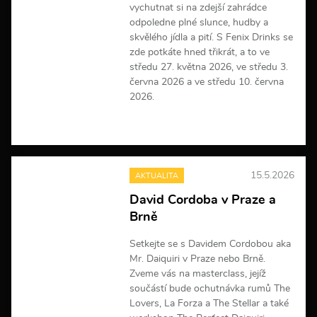
c
vychutnat si na zdejší zahrádce
í
odpoledne plné slunce, hudby a
skvělého jídla a pití. S Fenix Drinks se
zde potkáte hned třikrát, a to ve
středu 27. května 2026, ve středu 3.
června 2026 a ve středu 10. června
2026.
V
í
c
e
15.5.2026
AKTUALITA
i
n
David Cordoba v Praze a
f
Brně
o
r
m
Setkejte se s Davidem Cordobou aka
a
Mr. Daiquiri v Praze nebo Brně.
c
Zveme vás na masterclass, jejíž
í
součástí bude ochutnávka rumů The
Lovers, La Forza a The Stellar a také