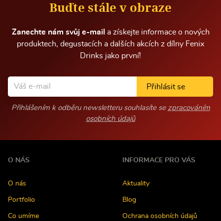
m
Buďte stále v obraze
a
c
í
Zanechte nám svůj e-mail
a získejte informace o nových
produktech, degustacích a dalších akcích z dílny Fenix
Drinks jako první!
Přihlásit se
Přihlášením k odběru newsletteru souhlasíte se
zpracováním
osobních údajů
O NÁS
INFORMACE PRO VÁS
O nás
Aktuality
Portfolio
Blog
Co umíme
Ochrana osobních údajů