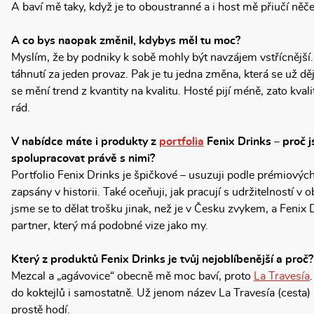
A baví mě taky, když je to oboustranné a i host mě přiučí n
A co bys naopak změnil, kdybys měl tu moc?
Myslím, že by podniky k sobě mohly být navzájem vstřícnější
táhnutí za jeden provaz. Pak je tu jedna změna, která se už děje
se mění trend z kvantity na kvalitu. Hosté pijí méně, zato kvali
rád.
V nabídce máte i produkty z
portfolia
Fenix Drinks – proč j
spolupracovat právě s nimi?
Portfolio Fenix Drinks je špičkové – usuzuji podle prémiových
zapsány v historii. Také oceňuji, jak pracují s udržitelností v 
jsme se to dělat trošku jinak, než je v Česku zvykem, a Fenix 
partner, který má podobné vize jako my.
Který z produktů Fenix Drinks je tvůj nejoblíbenější a proč?
Mezcal a „agávovice“ obecně mě moc baví, proto
La Travesía
do koktejlů i samostatně. Už jenom název La Travesía (cesta) 
prostě hodí.