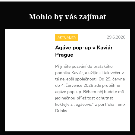
Mohlo by vás zajímat
29.6.2026
AKTUALITA
Agáve pop-up v Kaviár
Prague
Přijměte pozvání do pražského
podniku Kaviár, a užijte si tak večer v
té nejlepší společnosti. Od 29. června
do 4. července 2026 zde proběhne
agáve pop-up. Během něj budete mít
jedinečnou příležitost ochutnat
koktejly z „agávovic” z portfolia Fenix
Drinks.
V
í
c