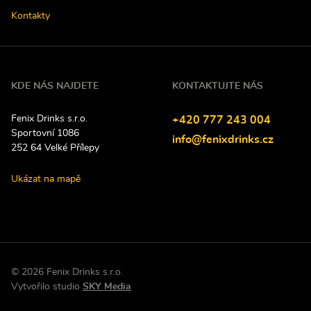
Kontakty
KDE NÁS NAJDETE
KONTAKTUJTE NÁS
Fenix Drinks s.r.o.
Tel
efon:
+420
777
243
004
Sportovní 1086
E-
info@fenixdrinks.cz
252 64
Velké Přílepy
mail:
Ukázat na mapě
© 2026 Fenix Drinks s.r.o.
P
Vytvořilo studio
SKY Media
ř
e