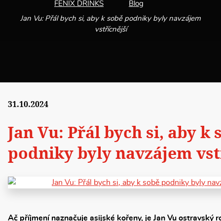
FENIX DRINKS
Blog
Jan Vu: Přál bych si, aby k sobě podniky byly navzájem
vstřícnější
31.10.2024
Jan Vu: Přál bych si, aby k 
podniky byly navzájem vst
Ač příjmení naznačuje asijské kořeny, je Jan Vu ostravský