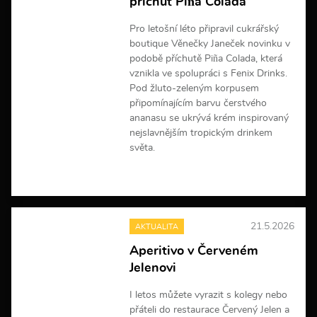
příchuť Piña Colada
m
a
Pro letošní léto připravil cukrářský
c
boutique Věnečky Janeček novinku v
í
podobě příchutě Piña Colada, která
vznikla ve spolupráci s Fenix Drinks.
Pod žluto-zeleným korpusem
připomínajícím barvu čerstvého
ananasu se ukrývá krém inspirovaný
nejslavnějším tropickým drinkem
světa.
V
í
c
e
21.5.2026
AKTUALITA
i
n
Aperitivo v Červeném
f
Jelenovi
o
r
m
I letos můžete vyrazit s kolegy nebo
a
přáteli do restaurace Červený Jelen a