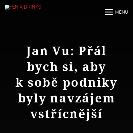
MENU
M
M
Jan Vu: Přál
bych si, aby
k sobě podniky
byly navzájem
vstřícnější