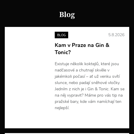
f
o
Blog
r
m
a
c
5.8.2026
BLOG
í
Kam v Praze na Gin &
Tonic?
Existuje několik koktejlů, které jsou
nadčasové a chutnají skvěle v
jakémkoli počasí – ať už venku svítí
slunce, nebo padají sněhové vločky.
Jedním z nich je i Gin & Tonic. Kam se
na něj vypravit? Máme pro vás tip na
pražské bary, kde vám namíchají ten
nejlepší.
V
í
c