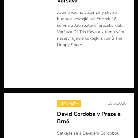
Varšava
Zveme vás na večer plný skvělé
hudby a koktejlů! Ve čtvrtek 18.
června 2026 roztančí pražský klub
Varšava DJ Tris Kayo a k tomu vám
naservírujeme koktejly z rumů The
Duppy Share.
V
í
c
e
i
n
f
o
r
15.5.2026
AKTUALITA
m
a
David Cordoba v Praze a
c
Brně
í
Setkejte se s Davidem Cordobou