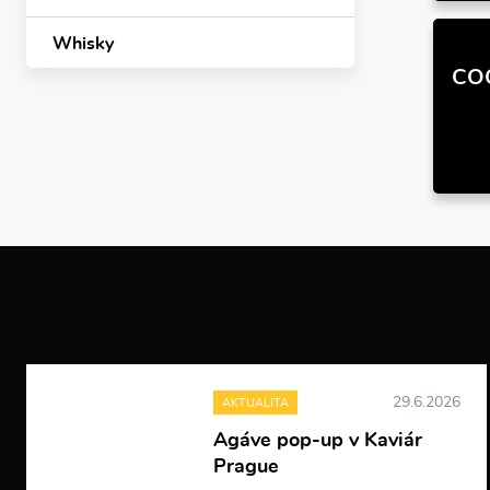
Whisky
CO
29.6.2026
AKTUALITA
Agáve pop-up v Kaviár
Prague