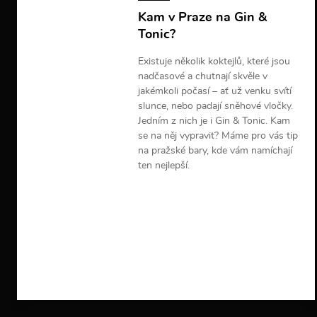
Kam v Praze na Gin &
Tonic?
Existuje několik koktejlů, které jsou
nadčasové a chutnají skvěle v
jakémkoli počasí – ať už venku svítí
slunce, nebo padají sněhové vločky.
Jedním z nich je i Gin & Tonic. Kam
se na něj vypravit? Máme pro vás tip
na pražské bary, kde vám namíchají
ten nejlepší.
V
í
c
e
i
n
f
o
r
m