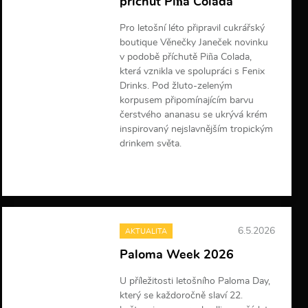
příchuť Piña Colada
Pro letošní léto připravil cukrářský
boutique Věnečky Janeček novinku
v podobě příchutě Piña Colada,
která vznikla ve spolupráci s Fenix
Drinks. Pod žluto-zeleným
korpusem připomínajícím barvu
čerstvého ananasu se ukrývá krém
inspirovaný nejslavnějším tropickým
drinkem světa.
V
í
c
e
i
6.5.2026
AKTUALITA
n
f
Paloma Week 2026
o
r
U příležitosti letošního Paloma Day,
m
který se každoročně slaví 22.
a