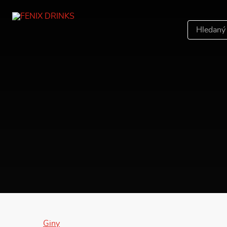
Hledáný
výraz
Giny