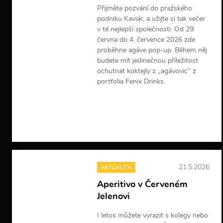
Přijměte pozvání do pražského
podniku Kaviár, a užijte si tak večer
v té nejlepší společnosti. Od 29.
června do 4. července 2026 zde
proběhne agáve pop-up. Během něj
budete mít jedinečnou příležitost
ochutnat koktejly z „agávovic” z
portfolia Fenix Drinks.
V
í
c
e
i
n
f
o
21.5.2026
AKTUALITA
r
m
Aperitivo v Červeném
a
Jelenovi
c
í
I letos můžete vyrazit s kolegy nebo