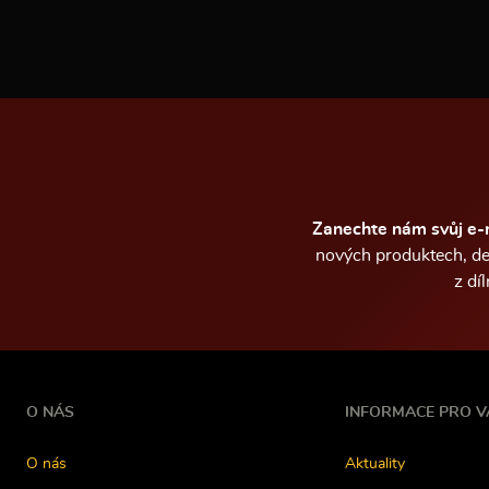
a
c
í
Zanechte nám svůj e-
nových produktech, de
z dí
O NÁS
INFORMACE PRO V
O nás
Aktuality