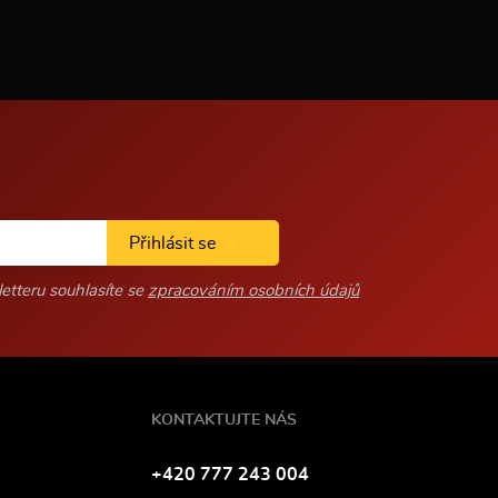
c
í
Přihlásit se
etteru souhlasíte se
zpracováním osobních údajů
KONTAKTUJTE NÁS
Tel
efon:
+420
777
243
004