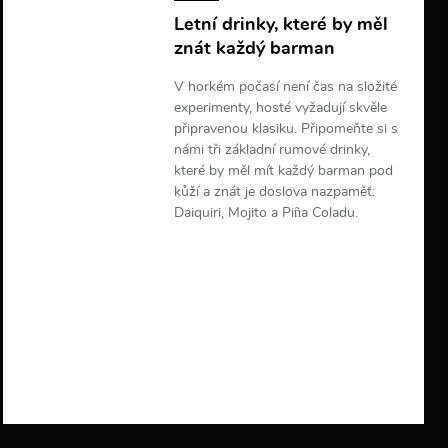
Letní drinky, které by měl
znát každý barman
V horkém počasí není čas na složité
experimenty, hosté vyžadují skvěle
připravenou klasiku. Připomeňte si s
námi tři základní rumové drinky,
které by měl mít každý barman pod
kůží a znát je doslova nazpaměť:
Daiquiri, Mojito a Piña Coladu.
V
í
c
e
i
n
f
o
r
m
a