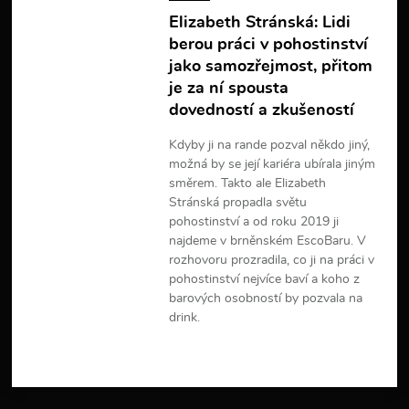
Elizabeth Stránská: Lidi
berou práci v pohostinství
jako samozřejmost, přitom
je za ní spousta
dovedností a zkušeností
Kdyby ji na rande pozval někdo jiný,
možná by se její kariéra ubírala jiným
směrem. Takto ale Elizabeth
Stránská propadla světu
pohostinství a od roku 2019 ji
najdeme v brněnském EscoBaru. V
rozhovoru prozradila, co ji na práci v
pohostinství nejvíce baví a koho z
barových osobností by pozvala na
drink.
V
í
c
e