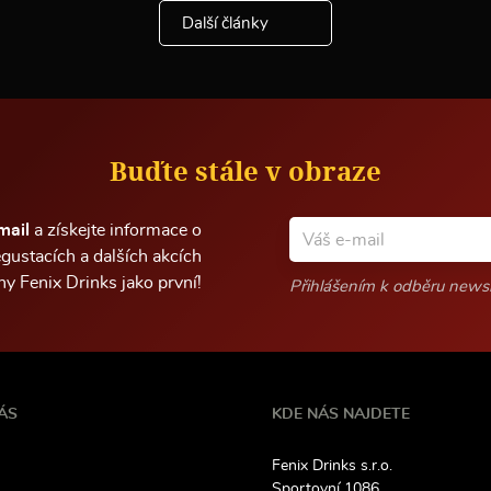
i
Další články
n
f
o
r
m
a
c
Buďte stále v obraze
í
mail
a získejte informace o
gustacích a dalších akcích
lny Fenix Drinks jako první!
Přihlášením k odběru newsl
ÁS
KDE NÁS NAJDETE
Fenix Drinks s.r.o.
Sportovní 1086