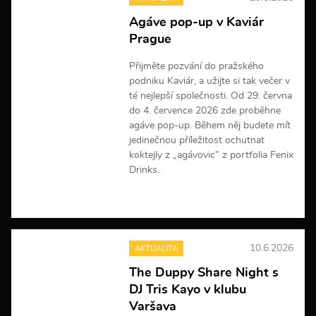
Agáve pop-up v Kaviár
Prague
Přijměte pozvání do pražského
podniku Kaviár, a užijte si tak večer v
té nejlepší společnosti. Od 29. června
do 4. července 2026 zde proběhne
agáve pop-up. Během něj budete mít
jedinečnou příležitost ochutnat
koktejly z „agávovic” z portfolia Fenix
Drinks.
V
í
c
e
10.6.2026
AKTUALITA
i
n
The Duppy Share Night s
f
DJ Tris Kayo v klubu
o
r
Varšava
m