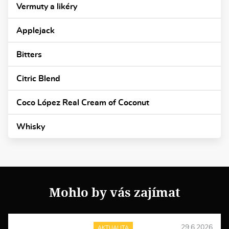
Vermuty a likéry
Applejack
Bitters
Citric Blend
Coco López Real Cream of Coconut
Whisky
Mohlo by vás zajímat
29.6.2026
AKTUALITA