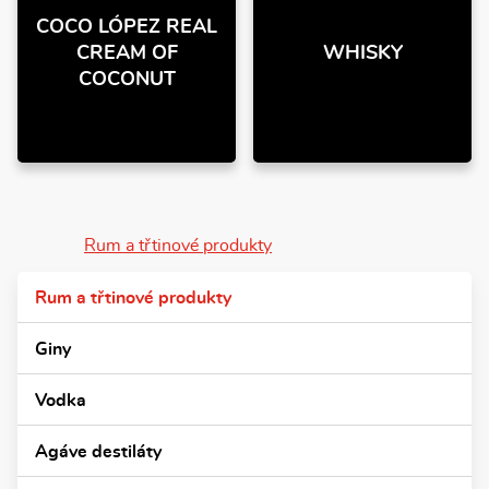
COCO LÓPEZ REAL
CREAM OF
WHISKY
COCONUT
Rum a třtinové produkty
Rum a třtinové produkty
Giny
Vodka
Agáve destiláty