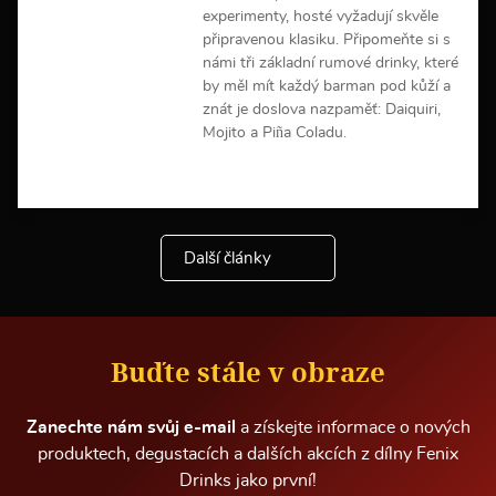
a
experimenty, hosté vyžadují skvěle
c
připravenou klasiku. Připomeňte si s
í
námi tři základní rumové drinky, které
by měl mít každý barman pod kůží a
znát je doslova nazpaměť: Daiquiri,
Mojito a Piña Coladu.
V
í
c
e
Další články
i
n
f
o
r
m
Buďte stále v obraze
a
c
í
Zanechte nám svůj e-mail
a získejte informace o nových
produktech, degustacích a dalších akcích z dílny Fenix
Drinks jako první!