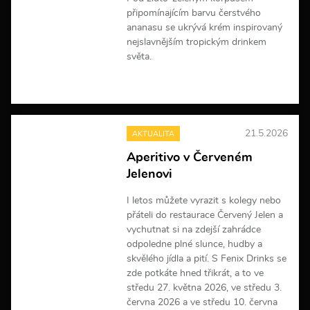
připomínajícím barvu čerstvého
ananasu se ukrývá krém inspirovaný
nejslavnějším tropickým drinkem
světa.
V
í
c
e
21.5.2026
AKTUALITA
i
n
Aperitivo v Červeném
f
Jelenovi
o
r
m
I letos můžete vyrazit s kolegy nebo
a
přáteli do restaurace Červený Jelen a
c
vychutnat si na zdejší zahrádce
í
odpoledne plné slunce, hudby a
skvělého jídla a pití. S Fenix Drinks se
zde potkáte hned třikrát, a to ve
středu 27. května 2026, ve středu 3.
června 2026 a ve středu 10. června