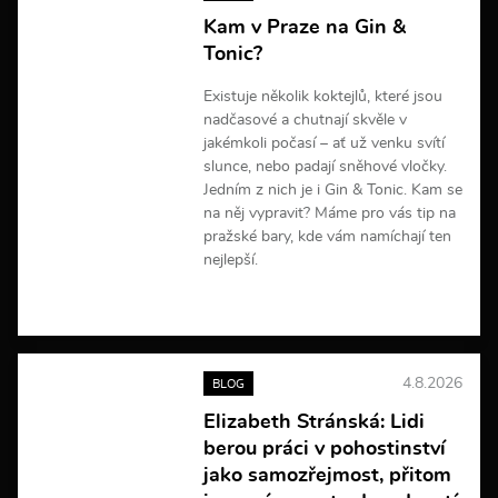
Kam v Praze na Gin &
Tonic?
Existuje několik koktejlů, které jsou
nadčasové a chutnají skvěle v
jakémkoli počasí – ať už venku svítí
slunce, nebo padají sněhové vločky.
Jedním z nich je i Gin & Tonic. Kam se
na něj vypravit? Máme pro vás tip na
pražské bary, kde vám namíchají ten
nejlepší.
V
í
c
e
4.8.2026
BLOG
i
n
Elizabeth Stránská: Lidi
f
berou práci v pohostinství
o
r
jako samozřejmost, přitom
m