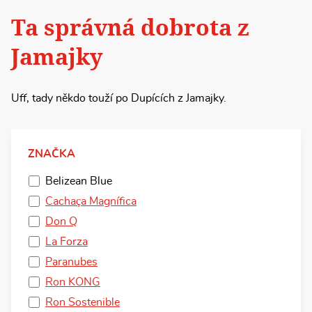
Ta správná dobrota z
Jamajky
Uff, tady někdo touží po Dupících z Jamajky.
ZNAČKA
Belizean Blue
Cachaça Magnífica
Don Q
La Forza
Paranubes
Ron KONG
Ron Sostenible