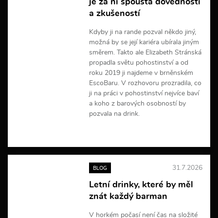
je za ní spousta dovedností
a
a zkušeností
c
í
Kdyby ji na rande pozval někdo jiný,
možná by se její kariéra ubírala jiným
směrem. Takto ale Elizabeth Stránská
propadla světu pohostinství a od
roku 2019 ji najdeme v brněnském
EscoBaru. V rozhovoru prozradila, co
ji na práci v pohostinství nejvíce baví
a koho z barových osobností by
pozvala na drink.
V
í
c
e
31.7.2026
BLOG
i
n
Letní drinky, které by měl
f
znát každý barman
o
r
m
V horkém počasí není čas na složité