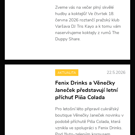
a
Zveme vás na večer plný skvělé
c
hudby a koktejlů! Ve čtvrtek 18.
í
června 2026 roztančí pražský klub
Varšava DJ Tris Kayo a k tomu vám
naservírujeme koktejly z rumů The
Duppy Share.
V
í
c
e
22.5.2026
AKTUALITA
i
n
Fenix Drinks a Věnečky
f
Janeček představují letní
o
r
příchuť Piña Colada
m
a
Pro letošní léto připravil cukrářský
c
boutique Věnečky Janeček novinku v
í
podobě příchutě Piña Colada, která
vznikla ve spolupráci s Fenix Drinks.
Pod žluto-zeleným korpusem