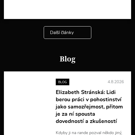
c
e
i
n
f
o
Další články
r
m
a
c
í
Blog
4.8.2026
BLOG
Elizabeth Stránská: Lidi
berou práci v pohostinství
jako samozřejmost, přitom
je za ní spousta
dovedností a zkušeností
Kdyby ji na rande pozval někdo jiný,