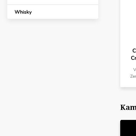
Whisky
C
C
V
Ze
Kam