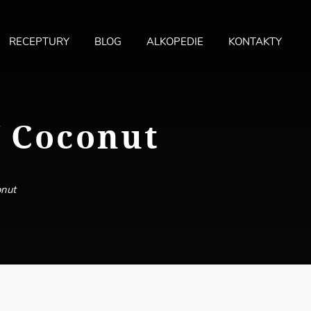
RECEPTURY
BLOG
ALKOPEDIE
KONTAKTY
MA
ME
f Coconut
onut