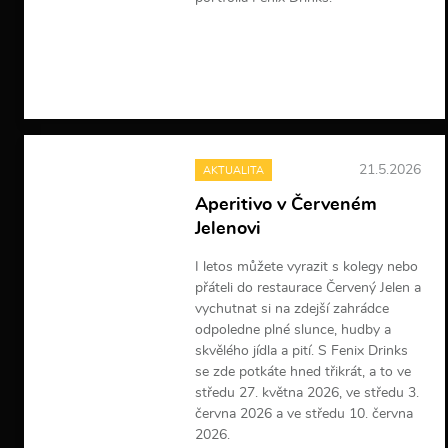
V
í
c
e
i
n
f
o
21.5.2026
AKTUALITA
r
m
Aperitivo v Červeném
a
Jelenovi
c
í
I letos můžete vyrazit s kolegy nebo
přáteli do restaurace Červený Jelen a
vychutnat si na zdejší zahrádce
odpoledne plné slunce, hudby a
skvělého jídla a pití. S Fenix Drinks
se zde potkáte hned třikrát, a to ve
středu 27. května 2026, ve středu 3.
června 2026 a ve středu 10. června
2026.