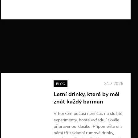
í
c
e
i
n
f
o
r
m
a
c
í
31.7.2026
BLOG
Letní drinky, které by měl
znát každý barman
V horkém počasí není čas na složité
experimenty, hosté vyžadují skvěle
připravenou klasiku. Připomeňte si s
námi tři základní rumové drinky,