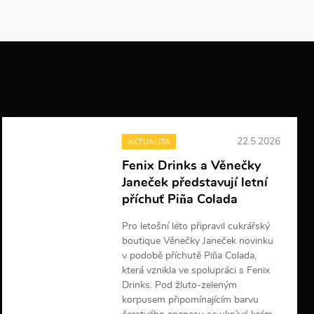
22.5.2026
AKTUALITA
Fenix Drinks a Věnečky
Janeček představují letní
příchuť Piña Colada
Pro letošní léto připravil cukrářský
boutique Věnečky Janeček novinku
v podobě příchutě Piña Colada,
která vznikla ve spolupráci s Fenix
Drinks. Pod žluto-zeleným
korpusem připomínajícím barvu