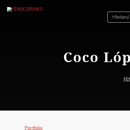
Hledáný
výraz
Coco Lóp
FE
Portfolio