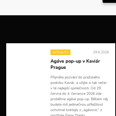
29.6.2026
AKTUALITA
Agáve pop-up v Kaviár
Prague
Přijměte pozvání do pražského
podniku Kaviár, a užijte si tak večer
v té nejlepší společnosti. Od 29.
června do 4. července 2026 zde
proběhne agáve pop-up. Během něj
budete mít jedinečnou příležitost
ochutnat koktejly z „agávovic” z
portfolia Fenix Drinks.