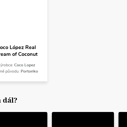
oco López Real
ream of Coconut
ýrobce:
Coco Lopez
mě původu:
Portoriko
 dál?