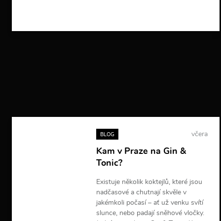
V
í
c
e
i
n
f
o
r
m
a
c
í
včera
BLOG
Kam v Praze na Gin &
Tonic?
Existuje několik koktejlů, které jsou
nadčasové a chutnají skvěle v
jakémkoli počasí – ať už venku svítí
slunce, nebo padají sněhové vločky.