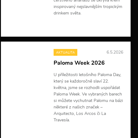
čerstvého ananasu se ukrývá krém
inspirovaný nejslavnějším tropickým
drinkem světa.
V
í
c
e
i
6.5.2026
AKTUALITA
n
f
Paloma Week 2026
o
r
U příležitosti letošního Paloma Day,
m
který se každoročně slaví 22.
a
c
května, jsme se rozhodli uspořádat
í
Paloma Week. Ve vybraných barech
si můžete vychutnat Palomu na bázi
některé z našich značek –
Arquitecto, Los Arcos či La
Travesía.
V