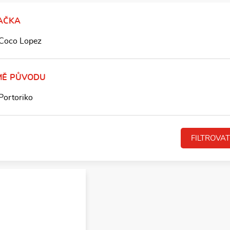
AČKA
Coco Lopez
MĚ PŮVODU
Portoriko
FILTROVAT