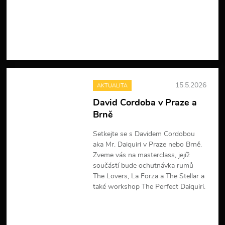
V
í
c
e
i
n
f
o
r
15.5.2026
AKTUALITA
m
a
David Cordoba v Praze a
c
Brně
í
Setkejte se s Davidem Cordobou
aka Mr. Daiquiri v Praze nebo Brně.
Zveme vás na masterclass, jejíž
součástí bude ochutnávka rumů
The Lovers, La Forza a The Stellar a
také workshop The Perfect Daiquiri.
V
í