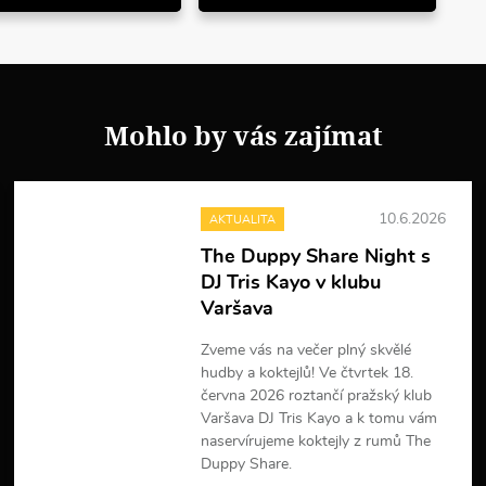
Mohlo by vás zajímat
10.6.2026
AKTUALITA
The Duppy Share Night s
DJ Tris Kayo v klubu
Varšava
Zveme vás na večer plný skvělé
hudby a koktejlů! Ve čtvrtek 18.
června 2026 roztančí pražský klub
Varšava DJ Tris Kayo a k tomu vám
naservírujeme koktejly z rumů The
Duppy Share.