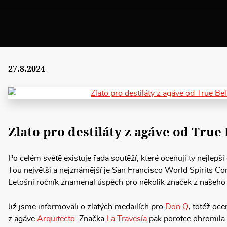
27.8.2024
Zlato pro destiláty z agáve od True
Po celém světě existuje řada soutěží, které oceňují ty nejlepší 
Tou největší a nejznámější je San Francisco World Spirits C
Letošní ročník znamenal úspěch pro několik značek z našeho 
Již jsme informovali o zlatých medailích pro
Don Q
, totéž oce
z agáve
Arquitecto
. Značka
La Travesía
pak porotce ohromila na