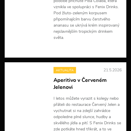
podobě příchutě Piña Colada, která
vznikla ve spolupráci s Fenix Drinks.
Pod žluto-zeleným korpusem
připomínajícím barvu čerstvého
ananasu se ukrývá krém inspirovaný
nejslavnějším tropickým drinkem
světa.
V
í
c
e
21.5.2026
AKTUALITA
i
n
Aperitivo v Červeném
f
Jelenovi
o
r
m
I letos můžete vyrazit s kolegy nebo
a
přáteli do restaurace Červený Jelen a
c
vychutnat si na zdejší zahrádce
í
odpoledne plné slunce, hudby a
skvělého jídla a pití. S Fenix Drinks se
zde potkáte hned třikrát, a to ve