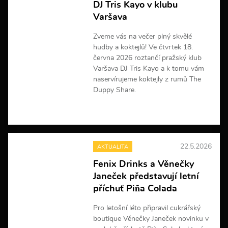
DJ Tris Kayo v klubu
o
r
Varšava
m
a
Zveme vás na večer plný skvělé
c
hudby a koktejlů! Ve čtvrtek 18.
í
června 2026 roztančí pražský klub
Varšava DJ Tris Kayo a k tomu vám
naservírujeme koktejly z rumů The
Duppy Share.
V
í
c
e
22.5.2026
AKTUALITA
i
n
Fenix Drinks a Věnečky
f
Janeček představují letní
o
r
příchuť Piña Colada
m
a
Pro letošní léto připravil cukrářský
c
boutique Věnečky Janeček novinku v
í