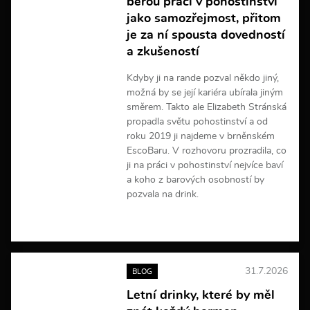
berou práci v pohostinství
o
r
jako samozřejmost, přitom
m
je za ní spousta dovedností
a
a zkušeností
c
í
Kdyby ji na rande pozval někdo jiný,
možná by se její kariéra ubírala jiným
směrem. Takto ale Elizabeth Stránská
propadla světu pohostinství a od
roku 2019 ji najdeme v brněnském
EscoBaru. V rozhovoru prozradila, co
ji na práci v pohostinství nejvíce baví
a koho z barových osobností by
pozvala na drink.
V
í
c
e
31.7.2026
BLOG
i
n
Letní drinky, které by měl
f