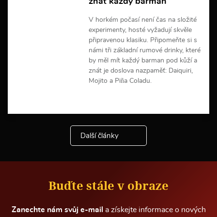
znát každý barman
o
r
m
V horkém počasí není čas na složité
a
experimenty, hosté vyžadují skvěle
c
připravenou klasiku. Připomeňte si s
í
námi tři základní rumové drinky, které
by měl mít každý barman pod kůží a
znát je doslova nazpaměť: Daiquiri,
Mojito a Piña Coladu.
V
í
c
e
Další články
i
n
f
o
r
m
Buďte stále v obraze
a
c
í
Zanechte nám svůj e-mail
a získejte informace o nových