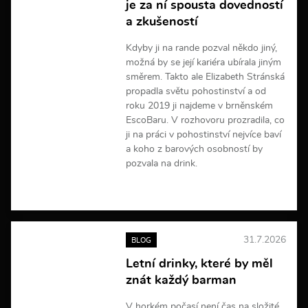
je za ní spousta dovedností
a
a zkušeností
c
í
Kdyby ji na rande pozval někdo jiný,
možná by se její kariéra ubírala jiným
směrem. Takto ale Elizabeth Stránská
propadla světu pohostinství a od
roku 2019 ji najdeme v brněnském
EscoBaru. V rozhovoru prozradila, co
ji na práci v pohostinství nejvíce baví
a koho z barových osobností by
pozvala na drink.
V
í
c
e
31.7.2026
BLOG
i
n
Letní drinky, které by měl
f
znát každý barman
o
r
m
V horkém počasí není čas na složité