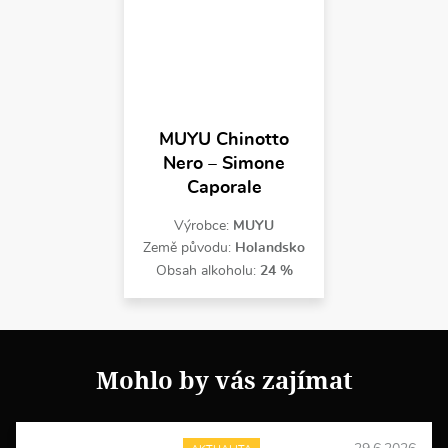
MUYU Chinotto
Nero – Simone
Caporale
Výrobce:
MUYU
Země původu:
Holandsko
Obsah alkoholu:
24 %
Mohlo by vás zajímat