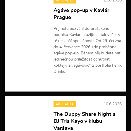
29.6.2026
AKTUALITA
Agáve pop-up v Kaviár
Prague
Přijměte pozvání do pražského
podniku Kaviár, a užijte si tak večer v
té nejlepší společnosti. Od 29. června
do 4. července 2026 zde proběhne
agáve pop-up. Během něj budete mít
jedinečnou příležitost ochutnat
koktejly z „agávovic” z portfolia Fenix
Drinks.
V
í
c
e
10.6.2026
AKTUALITA
i
n
The Duppy Share Night s
f
DJ Tris Kayo v klubu
o
r
Varšava