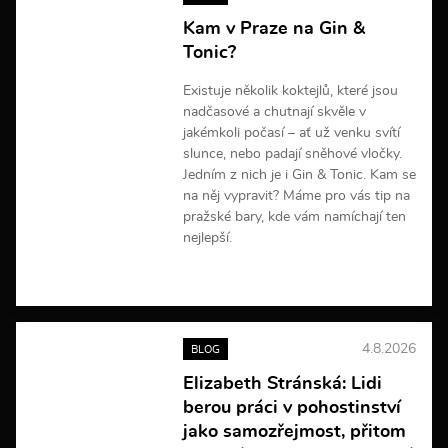
Kam v Praze na Gin &
Tonic?
Existuje několik koktejlů, které jsou
nadčasové a chutnají skvěle v
jakémkoli počasí – ať už venku svítí
slunce, nebo padají sněhové vločky.
Jedním z nich je i Gin & Tonic. Kam se
na něj vypravit? Máme pro vás tip na
pražské bary, kde vám namíchají ten
nejlepší.
V
í
c
e
4.8.2026
BLOG
i
n
Elizabeth Stránská: Lidi
f
berou práci v pohostinství
o
r
jako samozřejmost, přitom
m