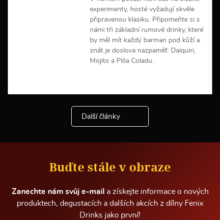
a
experimenty, hosté vyžadují skvěle
c
připravenou klasiku. Připomeňte si s
í
námi tři základní rumové drinky, které
by měl mít každý barman pod kůží a
znát je doslova nazpaměť: Daiquiri,
Mojito a Piña Coladu.
V
í
c
e
Další články
i
n
f
o
r
m
Buďte stále v obraze
a
c
í
Zanechte nám svůj e-mail
a získejte informace o nových
produktech, degustacích a dalších akcích z dílny Fenix
Drinks jako první!