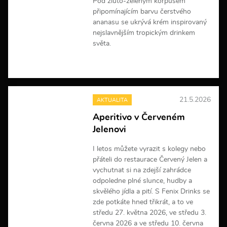
Pod žluto-zeleným korpusem
připomínajícím barvu čerstvého
ananasu se ukrývá krém inspirovaný
nejslavnějším tropickým drinkem
světa.
V
í
c
e
21.5.2026
AKTUALITA
i
n
Aperitivo v Červeném
f
Jelenovi
o
r
m
I letos můžete vyrazit s kolegy nebo
a
přáteli do restaurace Červený Jelen a
c
vychutnat si na zdejší zahrádce
í
odpoledne plné slunce, hudby a
skvělého jídla a pití. S Fenix Drinks se
zde potkáte hned třikrát, a to ve
středu 27. května 2026, ve středu 3.
června 2026 a ve středu 10. června