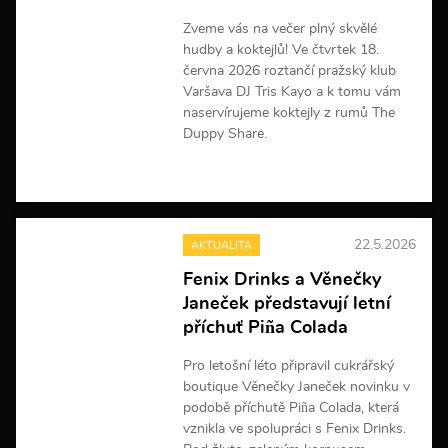
m
a
Zveme vás na večer plný skvělé
c
hudby a koktejlů! Ve čtvrtek 18.
í
června 2026 roztančí pražský klub
Varšava DJ Tris Kayo a k tomu vám
naservírujeme koktejly z rumů The
Duppy Share.
V
í
c
e
22.5.2026
AKTUALITA
i
n
Fenix Drinks a Věnečky
f
Janeček představují letní
o
r
příchuť Piña Colada
m
a
Pro letošní léto připravil cukrářský
c
boutique Věnečky Janeček novinku v
í
podobě příchutě Piña Colada, která
vznikla ve spolupráci s Fenix Drinks.