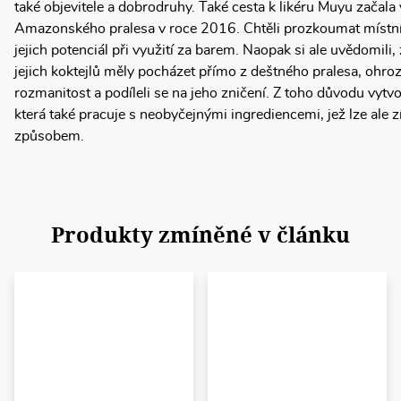
také objevitele a dobrodruhy. Také cesta k likéru Muyu začal
Amazonského pralesa v roce 2016. Chtěli prozkoumat místní su
jejich potenciál při využití za barem. Naopak si ale uvědomili
jejich koktejlů měly pocházet přímo z deštného pralesa, ohroz
rozmanitost a podíleli se na jeho zničení. Z toho důvodu vytvo
která také pracuje s neobyčejnými ingrediencemi, jež lze ale
způsobem.
Produkty zmíněné v článku