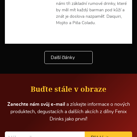
námi tři základní rumové drinky, které
by měl mít každý barman pod kůží a
znát je doslova nazpaměť: Daiquiri,
Mojito a Piña Coladu.
V
í
c
e
Další články
i
n
f
o
r
m
Buďte stále v obraze
a
c
í
Zanechte nám svůj e-mail
a získejte informace o nových
produktech, degustacích a dalších akcích z dílny Fenix
Drinks jako první!