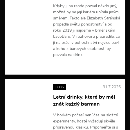
Kdyby ji na rande pozval někdo jiný,
možná by se její kariéra ubírala jiným
směrem. Takto ale Elizabeth Stránská
propadla světu pohostinství a od
roku 2019 ji najdeme v brněnském
EscoBaru. V rozhovoru prozradila, co
ji na práci v pohostinství nejvíce baví
a koho z barových osobností by
pozvala na drink.
V
í
c
e
31.7.2026
BLOG
i
n
Letní drinky, které by měl
f
znát každý barman
o
r
m
V horkém počasí není čas na složité
a
experimenty, hosté vyžadují skvěle
c
připravenou klasiku. Připomeňte si s
í