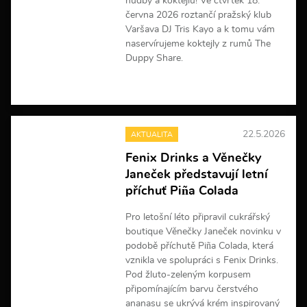
hudby a koktejlů! Ve čtvrtek 18.
í
června 2026 roztančí pražský klub
Varšava DJ Tris Kayo a k tomu vám
naservírujeme koktejly z rumů The
Duppy Share.
V
í
c
e
22.5.2026
AKTUALITA
i
n
Fenix Drinks a Věnečky
f
Janeček představují letní
o
r
příchuť Piña Colada
m
a
Pro letošní léto připravil cukrářský
c
boutique Věnečky Janeček novinku v
í
podobě příchutě Piña Colada, která
vznikla ve spolupráci s Fenix Drinks.
Pod žluto-zeleným korpusem
připomínajícím barvu čerstvého
ananasu se ukrývá krém inspirovaný