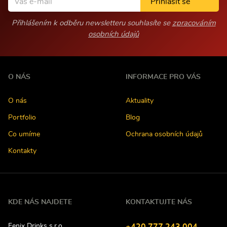
Přihlásit se
Přihlášením k odběru newsletteru souhlasíte se
zpracováním
osobních údajů
O NÁS
INFORMACE PRO VÁS
O nás
Aktuality
Portfolio
Blog
Co umíme
Ochrana osobních údajů
Kontakty
KDE NÁS NAJDETE
KONTAKTUJTE NÁS
Fenix Drinks s.r.o.
Tel
efon: