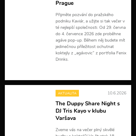
Prague
Přijměte pozvání do pražského
podniku Kaviár, a užijte si tak večer v
té nejlepší společnosti. Od 29. června
do 4. července 2026 zde proběhne
agáve pop-up. Během něj budete mít
jedinečnou příležitost ochutnat
koktejly z „agávovic” z portfolia Fenix
Drinks.
V
í
c
e
10.6.2026
AKTUALITA
i
n
The Duppy Share Night s
f
DJ Tris Kayo v klubu
o
r
Varšava
m
a
Zveme vás na večer plný skvělé
c