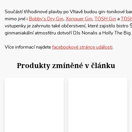
Součástí tříhodinové plavby po Vltavě budou gin-tonikové bar
mimo jiné i
Bobby’s Dry Gin
,
Xoriquer Gin
,
TŌSH Gin
a
TŌSH
vstupenky je zahrnuto také občerstvení, které zajistilo bistro 
ginmaniakální atmosféru dotvoří DJs Nonalis a Holly The Big.
Více informací najdete
facebookové stránce události
.
Produkty zmíněné v článku