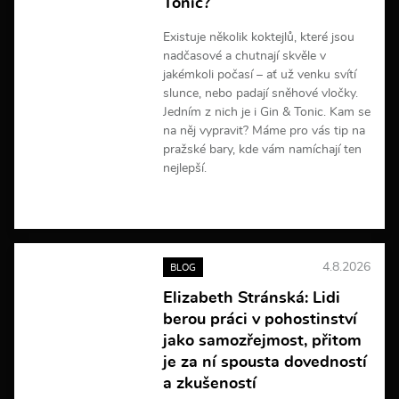
Tonic?
Existuje několik koktejlů, které jsou
nadčasové a chutnají skvěle v
jakémkoli počasí – ať už venku svítí
slunce, nebo padají sněhové vločky.
Jedním z nich je i Gin & Tonic. Kam se
na něj vypravit? Máme pro vás tip na
pražské bary, kde vám namíchají ten
nejlepší.
V
í
c
e
4.8.2026
BLOG
i
n
Elizabeth Stránská: Lidi
f
berou práci v pohostinství
o
r
jako samozřejmost, přitom
m
je za ní spousta dovedností
a
a zkušeností
c
í