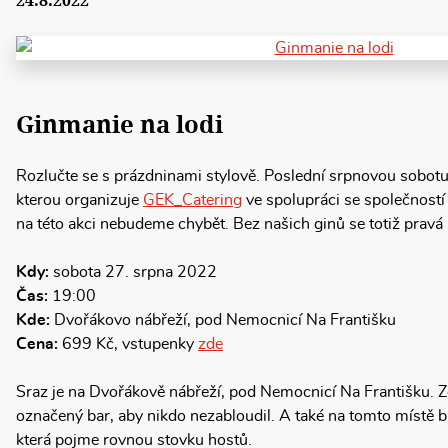
24.8.2022
Ginmanie na lodi
Rozlučte se s prázdninami stylově. Poslední srpnovou sobot
kterou organizuje
GEK_Catering
ve spolupráci se společnost
na této akci nebudeme chybět. Bez našich ginů se totiž prav
Kdy:
sobota 27. srpna 2022
Čas:
19:00
Kde:
Dvořákovo nábřeží, pod Nemocnicí Na Františku
Cena:
699 Kč, vstupenky
zde
Sraz je na Dvořákově nábřeží, pod Nemocnicí Na Františku. Z
označený bar, aby nikdo nezabloudil. A také na tomto místě 
která pojme rovnou stovku hostů.