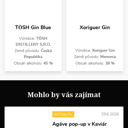
TŌSH Gin Blue
Xoriguer Gin
Výrobce:
TŌSH
DISTILLERY S.R.O.
Výrobce:
Xoriguer Gin
Země původu:
Česká
Republika
Země původu:
Menorca
Obsah alkoholu:
45 %
Obsah alkoholu:
38 %
Mohlo by vás zajímat
29.6.2026
AKTUALITA
Agáve pop-up v Kaviár