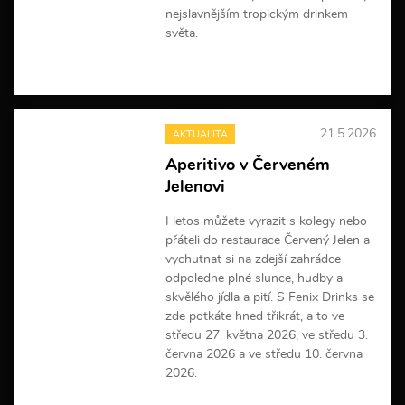
nejslavnějším tropickým drinkem
světa.
V
í
c
e
21.5.2026
AKTUALITA
i
n
Aperitivo v Červeném
f
Jelenovi
o
r
m
I letos můžete vyrazit s kolegy nebo
a
přáteli do restaurace Červený Jelen a
c
vychutnat si na zdejší zahrádce
í
odpoledne plné slunce, hudby a
skvělého jídla a pití. S Fenix Drinks se
zde potkáte hned třikrát, a to ve
středu 27. května 2026, ve středu 3.
června 2026 a ve středu 10. června
2026.