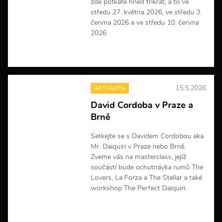
zde potkáte hned třikrát, a to ve
středu 27. května 2026, ve středu 3.
června 2026 a ve středu 10. června
2026.
V
í
c
e
15.5.2026
AKTUALITA
i
n
David Cordoba v Praze a
f
Brně
o
r
m
Setkejte se s Davidem Cordobou aka
a
Mr. Daiquiri v Praze nebo Brně.
c
Zveme vás na masterclass, jejíž
í
součástí bude ochutnávka rumů The
Lovers, La Forza a The Stellar a také
workshop The Perfect Daiquiri.
V
í