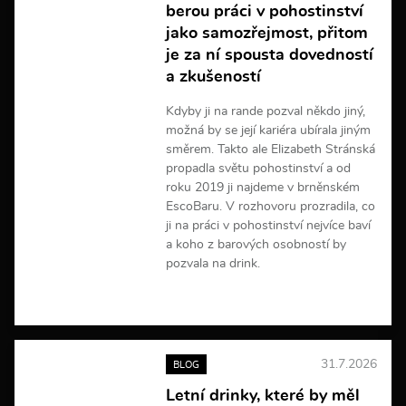
berou práci v pohostinství
o
r
jako samozřejmost, přitom
m
je za ní spousta dovedností
a
a zkušeností
c
í
Kdyby ji na rande pozval někdo jiný,
možná by se její kariéra ubírala jiným
směrem. Takto ale Elizabeth Stránská
propadla světu pohostinství a od
roku 2019 ji najdeme v brněnském
EscoBaru. V rozhovoru prozradila, co
ji na práci v pohostinství nejvíce baví
a koho z barových osobností by
pozvala na drink.
V
í
c
e
31.7.2026
BLOG
i
n
Letní drinky, které by měl
f