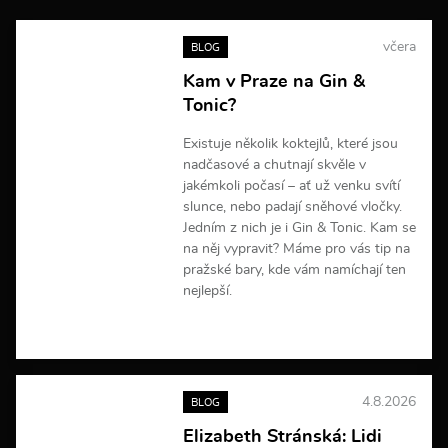
a
c
včera
BLOG
í
Kam v Praze na Gin &
Tonic?
Existuje několik koktejlů, které jsou
nadčasové a chutnají skvěle v
jakémkoli počasí – ať už venku svítí
slunce, nebo padají sněhové vločky.
Jedním z nich je i Gin & Tonic. Kam se
na něj vypravit? Máme pro vás tip na
pražské bary, kde vám namíchají ten
nejlepší.
V
í
c
e
4.8.2026
BLOG
i
n
Elizabeth Stránská: Lidi
f