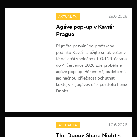
29.6.2026
AKTUALITA
Agáve pop-up v Kaviár
Prague
Přijměte pozvání do pražského
podniku Kaviár, a užijte si tak večer v
té nejlepší společnosti. Od 29. června
do 4. července 2026 zde proběhne
agáve pop-up. Během něj budete mít
jedinečnou příležitost ochutnat
koktejly z „agávovic” z portfolia Fenix
Drinks.
V
í
c
e
10.6.2026
AKTUALITA
i
n
The Duppy Share Night s