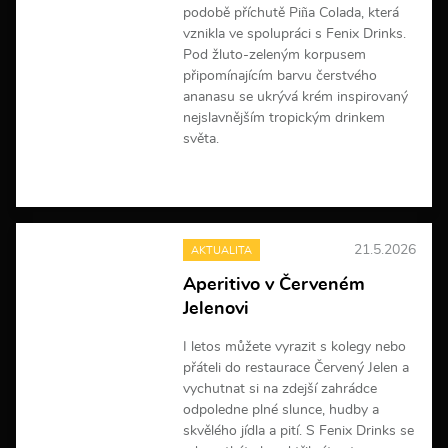
podobě příchutě Piña Colada, která
vznikla ve spolupráci s Fenix Drinks.
Pod žluto-zeleným korpusem
připomínajícím barvu čerstvého
ananasu se ukrývá krém inspirovaný
nejslavnějším tropickým drinkem
světa.
V
í
c
e
21.5.2026
AKTUALITA
i
n
Aperitivo v Červeném
f
Jelenovi
o
r
m
I letos můžete vyrazit s kolegy nebo
a
přáteli do restaurace Červený Jelen a
c
vychutnat si na zdejší zahrádce
í
odpoledne plné slunce, hudby a
skvělého jídla a pití. S Fenix Drinks se