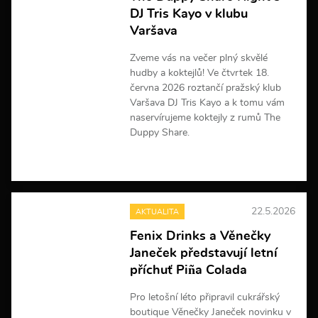
f
DJ Tris Kayo v klubu
o
r
Varšava
m
a
Zveme vás na večer plný skvělé
c
hudby a koktejlů! Ve čtvrtek 18.
í
června 2026 roztančí pražský klub
Varšava DJ Tris Kayo a k tomu vám
naservírujeme koktejly z rumů The
Duppy Share.
V
í
c
e
22.5.2026
AKTUALITA
i
n
Fenix Drinks a Věnečky
f
Janeček představují letní
o
r
příchuť Piña Colada
m
a
Pro letošní léto připravil cukrářský
c
boutique Věnečky Janeček novinku v
í