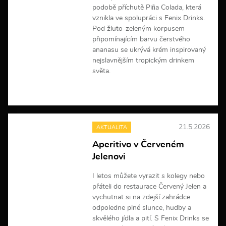
podobě příchutě Piña Colada, která
vznikla ve spolupráci s Fenix Drinks.
Pod žluto-zeleným korpusem
připomínajícím barvu čerstvého
ananasu se ukrývá krém inspirovaný
nejslavnějším tropickým drinkem
světa.
V
í
c
e
21.5.2026
AKTUALITA
i
n
Aperitivo v Červeném
f
Jelenovi
o
r
m
I letos můžete vyrazit s kolegy nebo
a
přáteli do restaurace Červený Jelen a
c
vychutnat si na zdejší zahrádce
í
odpoledne plné slunce, hudby a
skvělého jídla a pití. S Fenix Drinks se