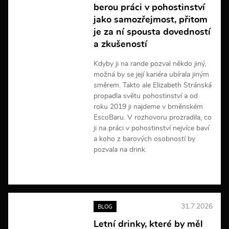
berou práci v pohostinství
o
r
jako samozřejmost, přitom
m
je za ní spousta dovedností
a
a zkušeností
c
í
Kdyby ji na rande pozval někdo jiný,
možná by se její kariéra ubírala jiným
směrem. Takto ale Elizabeth Stránská
propadla světu pohostinství a od
roku 2019 ji najdeme v brněnském
EscoBaru. V rozhovoru prozradila, co
ji na práci v pohostinství nejvíce baví
a koho z barových osobností by
pozvala na drink.
V
í
c
e
31.7.2026
BLOG
i
n
Letní drinky, které by měl
f