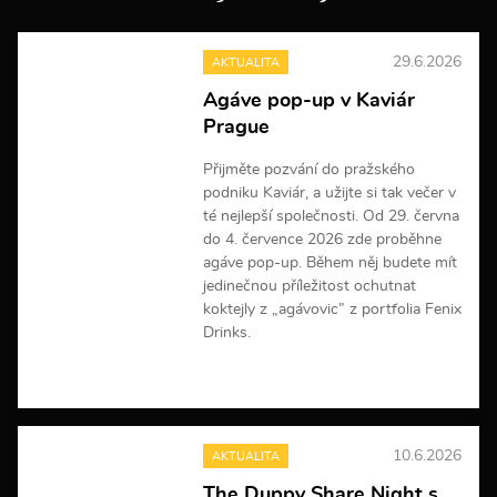
29.6.2026
AKTUALITA
Agáve pop-up v Kaviár
Prague
Přijměte pozvání do pražského
podniku Kaviár, a užijte si tak večer v
té nejlepší společnosti. Od 29. června
do 4. července 2026 zde proběhne
agáve pop-up. Během něj budete mít
jedinečnou příležitost ochutnat
koktejly z „agávovic” z portfolia Fenix
Drinks.
V
í
c
e
10.6.2026
AKTUALITA
i
n
The Duppy Share Night s