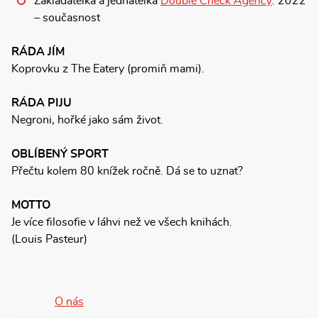
Zakladatelka a jednatelka
Double Check Agency
: 2022
– současnost
RÁDA JÍM
Koprovku z The Eatery (promiň mami).
RÁDA PIJU
Negroni, hořké jako sám život.
OBLÍBENÝ SPORT
Přečtu kolem 80 knížek ročně. Dá se to uznat?
MOTTO
Je více filosofie v láhvi než ve všech knihách.
(Louis Pasteur)
O nás