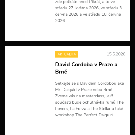
zde potkáte hned třikrát, a to ve
středu 27. května 2026, ve středu 3.
června 2026 a ve středu 10. června
2026.
V
í
c
e
15.5.2026
AKTUALITA
i
n
David Cordoba v Praze a
f
Brně
o
r
m
Setkejte se s Davidem Cordobou aka
a
Mr. Daiquiri v Praze nebo Brně.
c
Zveme vás na masterclass, jejíž
í
součástí bude ochutnávka rumů The
Lovers, La Forza a The Stellar a také
workshop The Perfect Daiquiri.
V
í