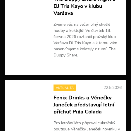
f
DJ Tris Kayo v klubu
o
r
Varšava
m
a
Zveme vás na večer plný skvělé
c
hudby a koktejlů! Ve čtvrtek 18.
í
června 2026 roztančí pražský klub
Varšava DJ Tris Kayo a k tomu vám
naservírujeme koktejly z rumů The
Duppy Share.
V
í
c
e
22.5.2026
AKTUALITA
i
n
Fenix Drinks a Věnečky
f
Janeček představují letní
o
r
příchuť Piña Colada
m
a
Pro letošní léto připravil cukrářský
c
boutique Věnečky Janeček novinku v
í