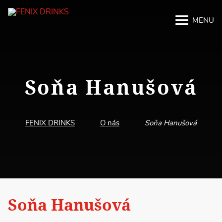
MENU
M
M
Soňa Hanušová
FENIX DRINKS
O nás
Soňa Hanušová
Soňa Hanušová