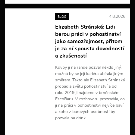
í
c
e
4.8.2026
BLOG
i
n
Elizabeth Stránská: Lidi
f
berou práci v pohostinství
o
r
jako samozřejmost, přitom
m
je za ní spousta dovedností
a
a zkušeností
c
í
Kdyby ji na rande pozval někdo jiný,
možná by se její kariéra ubírala jiným
směrem. Takto ale Elizabeth Stránská
propadla světu pohostinství a od
roku 2019 ji najdeme v brněnském
EscoBaru. V rozhovoru prozradila, co
ji na práci v pohostinství nejvíce baví
a koho z barových osobností by
pozvala na drink.
V