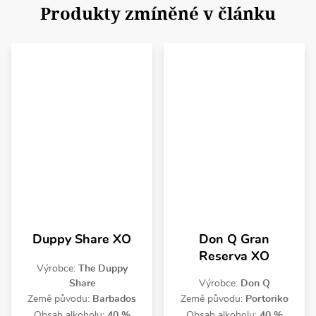
Produkty zmíněné v článku
Duppy Share XO
Don Q Gran
Reserva XO
Výrobce:
The Duppy
Share
Výrobce:
Don Q
Země původu:
Barbados
Země původu:
Portoriko
Obsah alkoholu:
40 %
Obsah alkoholu:
40 %