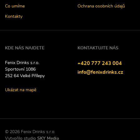
Co umíme
Ochrana osobních údajů
Kontakty
KDE NÁS NAJDETE
KONTAKTUJTE NÁS
Fenix Drinks s.r.o.
Tel
efon:
+420
777
243
004
Sportovní 1086
E-
info@fenixdrinks.cz
252 64
Velké Přílepy
mail:
Ukázat na mapě
© 2026 Fenix Drinks s.r.o.
P
Vytvořilo studio
SKY Media