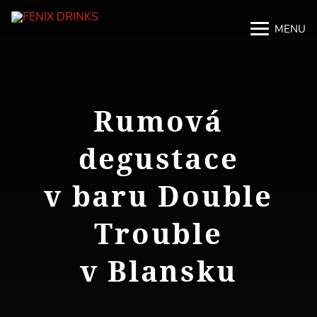
MENU
M
M
Rumová
degustace
v baru Double
Trouble
v Blansku