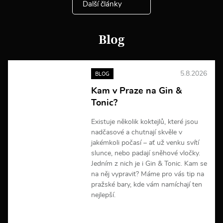
Další články
i
n
f
o
Blog
r
m
a
c
5.8.2026
BLOG
í
Kam v Praze na Gin &
Tonic?
Existuje několik koktejlů, které jsou
nadčasové a chutnají skvěle v
jakémkoli počasí – ať už venku svítí
slunce, nebo padají sněhové vločky.
Jedním z nich je i Gin & Tonic. Kam se
na něj vypravit? Máme pro vás tip na
pražské bary, kde vám namíchají ten
nejlepší.
V