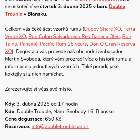
se uskuteční ve
čtvrtek 3. dubna 2025 v baru
Double
Trouble
v Blansku
.
Celkem vás čeká šest vzorků rumu (
Duppy Share XO
,
Terra
Verde XO
,
Ron Colon Salvadoreño Red Banana Oleo
,
Ron
Taino
,
Panamá-Pacific Rum 15 years
,
Don Q Gran Reserva
XO
). Degustací vás provede náš obchodní ambasador
Martin Svoboda, který vám prozradí více o historii rumu a
informace o jednotlivých vzorcích. Také poradí, jaké
koktejly si z nich namíchat.
Zarezervujte si včas své místo.
Kdy:
3. dubna 2025 od 17 hodin
Kde:
Double Trouble, Nám. Svobody 16, Blansko
Cena degustace:
650 Kč
Rezervace:
info@doubletroublebar.cz