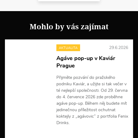
Mohlo by vás zajímat
29.6.2026
AKTUALITA
Agáve pop-up v Kaviár
Prague
Přijměte pozvání do pražského
podniku Kaviár, a užijte si tak večer v
té nejlepší společnosti. Od 29. června
do 4. července 2026 zde proběhne
agáve pop-up. Během něj budete mít
jedinečnou příležitost ochutnat
koktejly z „agávovic” z portfolia Fenix
Drinks.
V