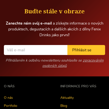
r
m
Buďte stále v obraze
a
c
í
Zanechte nám svůj e-mail
a získejte informace o nových
produktech, degustacích a dalších akcích z dílny Fenix
Drinks jako první!
Přihlásit se
Přihlášením k odběru newsletteru souhlasíte se
zpracováním
osobních údajů
O NÁS
INFORMACE PRO VÁS
O nás
Aktuality
Portfolio
Blog