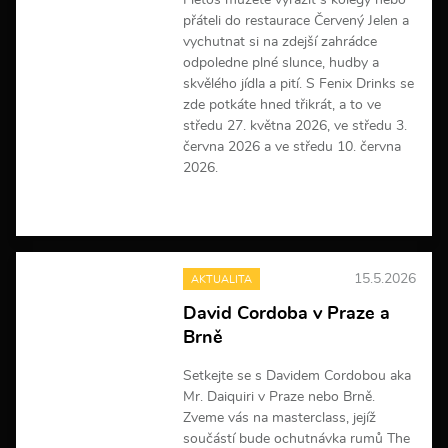
I letos můžete vyrazit s kolegy nebo
a
přáteli do restaurace Červený Jelen a
c
vychutnat si na zdejší zahrádce
í
odpoledne plné slunce, hudby a
skvělého jídla a pití. S Fenix Drinks se
zde potkáte hned třikrát, a to ve
středu 27. května 2026, ve středu 3.
června 2026 a ve středu 10. června
2026.
V
í
c
e
15.5.2026
AKTUALITA
i
n
David Cordoba v Praze a
f
Brně
o
r
m
Setkejte se s Davidem Cordobou aka
a
Mr. Daiquiri v Praze nebo Brně.
c
Zveme vás na masterclass, jejíž
í
součástí bude ochutnávka rumů The