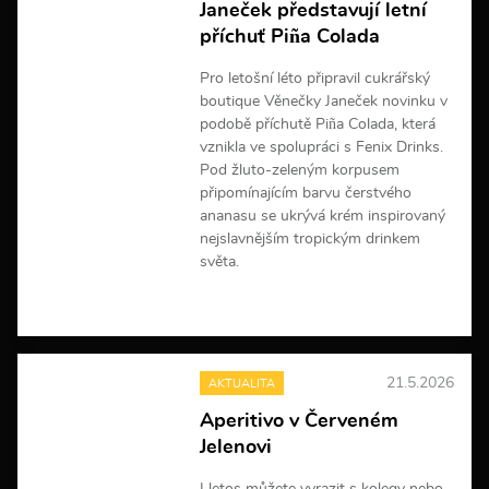
Janeček představují letní
o
r
příchuť Piña Colada
m
a
Pro letošní léto připravil cukrářský
c
boutique Věnečky Janeček novinku v
í
podobě příchutě Piña Colada, která
vznikla ve spolupráci s Fenix Drinks.
Pod žluto-zeleným korpusem
připomínajícím barvu čerstvého
ananasu se ukrývá krém inspirovaný
nejslavnějším tropickým drinkem
světa.
V
í
c
e
21.5.2026
AKTUALITA
i
n
Aperitivo v Červeném
f
Jelenovi
o
r
m