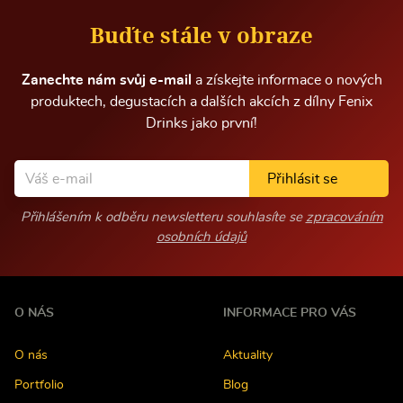
r
m
Buďte stále v obraze
a
c
í
Zanechte nám svůj e-mail
a získejte informace o nových
produktech, degustacích a dalších akcích z dílny Fenix
Drinks jako první!
Přihlásit se
Přihlášením k odběru newsletteru souhlasíte se
zpracováním
osobních údajů
O NÁS
INFORMACE PRO VÁS
O nás
Aktuality
Portfolio
Blog