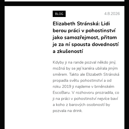
c
e
4.8.2026
BLOG
i
n
Elizabeth Stránská: Lidi
f
berou práci v pohostinství
o
r
jako samozřejmost, přitom
m
je za ní spousta dovedností
a
a zkušeností
c
í
Kdyby ji na rande pozval někdo jiný,
možná by se její kariéra ubírala jiným
směrem. Takto ale Elizabeth Stránská
propadla světu pohostinství a od
roku 2019 ji najdeme v brněnském
EscoBaru. V rozhovoru prozradila, co
ji na práci v pohostinství nejvíce baví
a koho z barových osobností by
pozvala na drink.
V
í