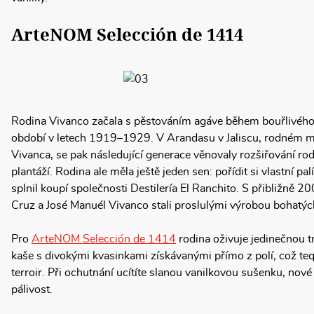
ArteNOM Selección de 1414
Rodina Vivanco začala s pěstováním agáve během bouřlivéh
období v letech 1919–1929. V Arandasu v Jaliscu, rodném m
Vivanca, se pak následující generace věnovaly rozšiřování r
plantáží. Rodina ale měla ještě jeden sen: pořídit si vlastní p
splnil koupí společnosti Destilería El Ranchito. S přibližně 2
Cruz a José Manuél Vivanco stali proslulými výrobou bohatýc
Pro
ArteNOM Selección de 1414
rodina oživuje jedinečnou t
kaše s divokými kvasinkami získávanými přímo z polí, což te
terroir. Při ochutnání ucítíte slanou vanilkovou sušenku, nové 
pálivost.