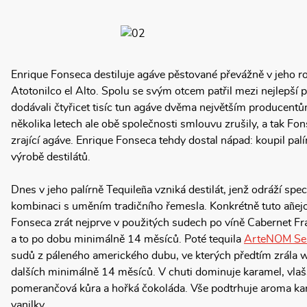
Enrique Fonseca destiluje agáve pěstované převážně v jeho
Atotonilco el Alto. Spolu se svým otcem patřil mezi nejlepší p
dodávali čtyřicet tisíc tun agáve dvěma největším producentů
několika letech ale obě společnosti smlouvu zrušily, a tak F
zrající agáve. Enrique Fonseca tehdy dostal nápad: koupil palí
výrobě destilátů.
Dnes v jeho palírně Tequileña vzniká destilát, jenž odráží speci
kombinaci s uměním tradičního řemesla. Konkrétně tuto añej
Fonseca zrát nejprve v použitých sudech po víně Cabernet Fran
a to po dobu minimálně 14 měsíců. Poté tequila
ArteNOM Sel
sudů z páleného amerického dubu, ve kterých předtím zrála 
dalších minimálně 14 měsíců. V chuti dominuje karamel, vlaš
pomerančová kůra a hořká čokoláda. Vše podtrhuje aroma kara
vanilky.