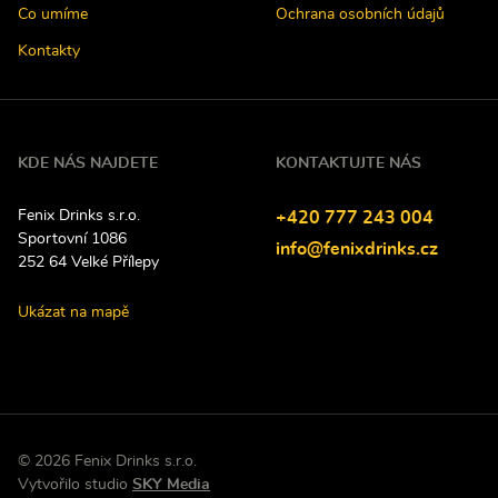
Co umíme
Ochrana osobních údajů
Kontakty
KDE NÁS NAJDETE
KONTAKTUJTE NÁS
Fenix Drinks s.r.o.
Tel
efon:
+420
777
243
004
Sportovní 1086
E-
info@fenixdrinks.cz
252 64
Velké Přílepy
mail:
Ukázat na mapě
© 2026 Fenix Drinks s.r.o.
P
Vytvořilo studio
SKY Media
ř