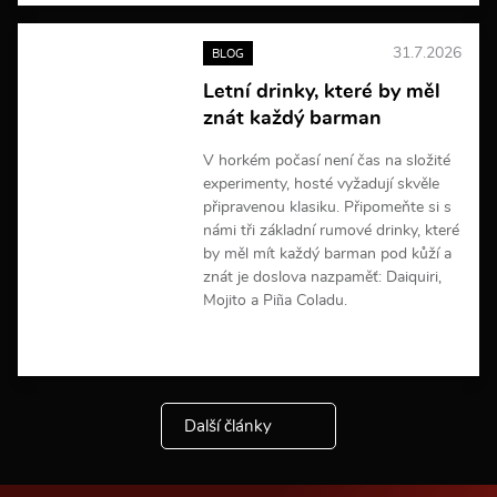
c
e
31.7.2026
BLOG
i
n
Letní drinky, které by měl
f
znát každý barman
o
r
m
V horkém počasí není čas na složité
a
experimenty, hosté vyžadují skvěle
c
připravenou klasiku. Připomeňte si s
í
námi tři základní rumové drinky, které
by měl mít každý barman pod kůží a
znát je doslova nazpaměť: Daiquiri,
Mojito a Piña Coladu.
V
í
c
e
Další články
i
n
f
o