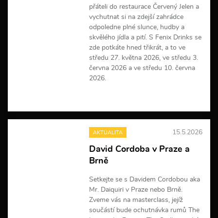
a
přáteli do restaurace Červený Jelen a
c
vychutnat si na zdejší zahrádce
í
odpoledne plné slunce, hudby a
skvělého jídla a pití. S Fenix Drinks se
zde potkáte hned třikrát, a to ve
středu 27. května 2026, ve středu 3.
června 2026 a ve středu 10. června
2026.
V
í
c
e
15.5.2026
AKTUALITA
i
n
David Cordoba v Praze a
f
Brně
o
r
m
Setkejte se s Davidem Cordobou aka
a
Mr. Daiquiri v Praze nebo Brně.
c
Zveme vás na masterclass, jejíž
í
součástí bude ochutnávka rumů The