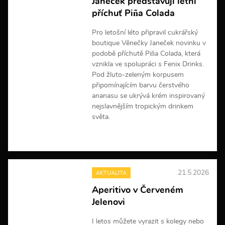
Janeček představují letní
o
r
příchuť Piña Colada
m
a
Pro letošní léto připravil cukrářský
c
boutique Věnečky Janeček novinku v
í
podobě příchutě Piña Colada, která
vznikla ve spolupráci s Fenix Drinks.
Pod žluto-zeleným korpusem
připomínajícím barvu čerstvého
ananasu se ukrývá krém inspirovaný
nejslavnějším tropickým drinkem
světa.
V
í
c
e
21.5.2026
AKTUALITA
i
n
Aperitivo v Červeném
f
Jelenovi
o
r
m
I letos můžete vyrazit s kolegy nebo