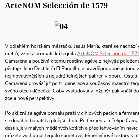
ArteNOM Selección de 1579
V odlehlém horském městečku Jesús María, které se nacház
metrů, vzniká aromatická tequila
ArteNOM Selección de 157
Camarena a používá k tomu rostliny agáve z nejvýše položené
pěstuje. Jeho Destilería El Pandillo je pravděpodobně jednou 
nejinovativnějších a nejudržitelnějších palíren v oboru. Ostatn
Camarena provází již po tři generace a současný maestro tequ
svého otce i dědečka. Coby vystudovaný inženýr pak vnáší do
zcela nové perspektivy.
Po sklizni se agáve pomalu praží v cihlových pecích a fermentu
se dosáhlo bohatší a plnější chuti. Po fermentaci Felipe Ca
destiluje v malých měděných kotlích a před lahvováním navíc
můžete vychutnat tequilu sametové, téměř vínové textury s tón