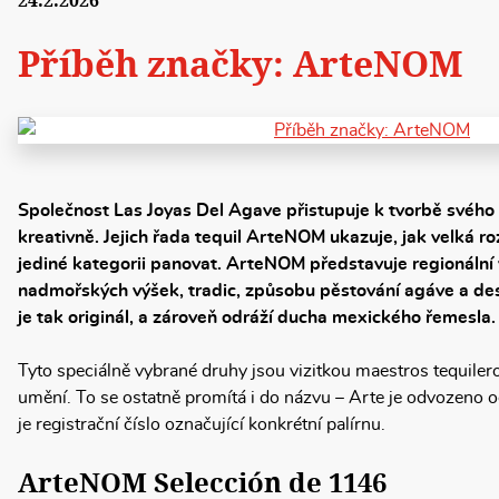
24.2.2026
Příběh značky: ArteNOM
Společnost Las Joyas Del Agave přistupuje k tvorbě svého 
kreativně. Jejich řada tequil ArteNOM ukazuje, jak velká r
jediné kategorii panovat. ArteNOM představuje regionální 
nadmořských výšek, tradic, způsobu pěstování agáve a des
je tak originál, a zároveň odráží ducha mexického řemesla.
Tyto speciálně vybrané druhy jsou vizitkou maestros tequileros
umění. To se ostatně promítá i do názvu – Arte je odvozeno 
je registrační číslo označující konkrétní palírnu.
ArteNOM Selección de 1146