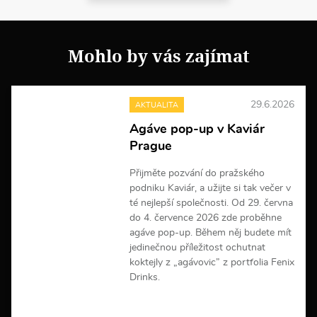
Mohlo by vás zajímat
29.6.2026
AKTUALITA
Agáve pop-up v Kaviár
Prague
Přijměte pozvání do pražského
podniku Kaviár, a užijte si tak večer v
té nejlepší společnosti. Od 29. června
do 4. července 2026 zde proběhne
agáve pop-up. Během něj budete mít
jedinečnou příležitost ochutnat
koktejly z „agávovic” z portfolia Fenix
Drinks.
V