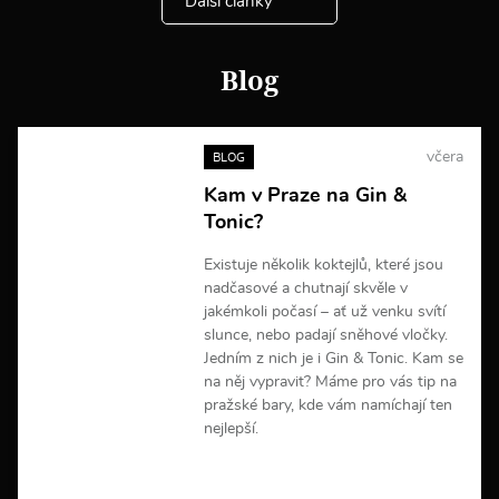
Další články
i
n
f
o
Blog
r
m
a
c
včera
BLOG
í
Kam v Praze na Gin &
Tonic?
Existuje několik koktejlů, které jsou
nadčasové a chutnají skvěle v
jakémkoli počasí – ať už venku svítí
slunce, nebo padají sněhové vločky.
Jedním z nich je i Gin & Tonic. Kam se
na něj vypravit? Máme pro vás tip na
pražské bary, kde vám namíchají ten
nejlepší.
V
í