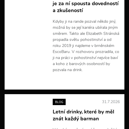
je za ní spousta dovedností
a
a zkušeností
c
í
Kdyby ji na rande pozval někdo jiný,
možná by se její kariéra ubírala jiným
směrem. Takto ale Elizabeth Stránská
propadla světu pohostinství a od
roku 2019 ji najdeme v brněnském
EscoBaru. V rozhovoru prozradila, co
ji na práci v pohostinství nejvíce baví
a koho z barových osobností by
pozvala na drink.
V
í
c
e
31.7.2026
BLOG
i
n
Letní drinky, které by měl
f
znát každý barman
o
r
m