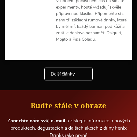
V horkém počasí není čas na složité
a
experimenty, hosté vyžadují skvěle
c
připravenou klasiku. Připomeňte si s
í
námi tři základní rumové drinky, které
by měl mít každý barman pod kůží a
znát je doslova nazpaměť: Daiquiri,
Mojito a Piña Coladu.
V
í
c
e
Další články
i
n
f
o
r
m
Buďte stále v obraze
a
c
í
Zanechte nám svůj e-mail
a získejte informace o nových
produktech, degustacích a dalších akcích z dílny Fenix
Drinks jako první!