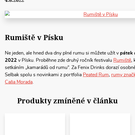
4.8.2022
Rumiště v Písku
Ne jeden, ale hned dva dny plné rumu si můžete užít v
pátek 
2022
v Písku. Proběhne zde druhý ročník festivalu
Rumiště
,
setkáním „kamarádů od rumu“. Za Fenix Drinks dorazí osobn
Selbak spolu s novinkami z portfolia
Peated Rum
,
rumy znač
Caña Morada
.
Produkty zmíněné v článku