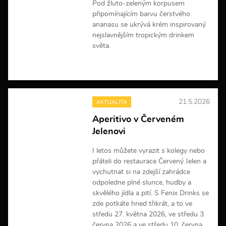
Pod žluto-zeleným korpusem
připomínajícím barvu čerstvého
ananasu se ukrývá krém inspirovaný
nejslavnějším tropickým drinkem
světa.
V
í
c
e
21.5.2026
AKTUALITA
i
n
Aperitivo v Červeném
f
Jelenovi
o
r
m
I letos můžete vyrazit s kolegy nebo
a
přáteli do restaurace Červený Jelen a
c
vychutnat si na zdejší zahrádce
í
odpoledne plné slunce, hudby a
skvělého jídla a pití. S Fenix Drinks se
zde potkáte hned třikrát, a to ve
středu 27. května 2026, ve středu 3.
června 2026 a ve středu 10. června