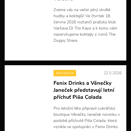
m
a
Zveme vás na večer plný skvělé
c
hudby a koktejlů! Ve čtvrtek 18.
í
června 2026 roztančí pražský klub
Varšava DJ Tris Kayo a k tomu vám
naservírujeme koktejly z rumů The
Duppy Share.
V
í
c
e
22.5.2026
AKTUALITA
i
n
Fenix Drinks a Věnečky
f
Janeček představují letní
o
r
příchuť Piña Colada
m
a
Pro letošní léto připravil cukrářský
c
boutique Věnečky Janeček novinku v
í
podobě příchutě Piña Colada, která
vznikla ve spolupráci s Fenix Drinks.