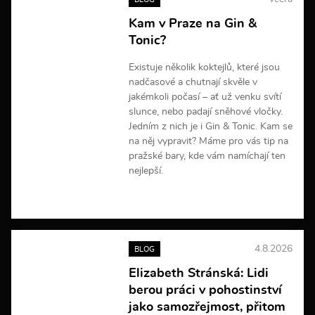
í
Kam v Praze na Gin &
Tonic?
Existuje několik koktejlů, které jsou
nadčasové a chutnají skvěle v
jakémkoli počasí – ať už venku svítí
slunce, nebo padají sněhové vločky.
Jedním z nich je i Gin & Tonic. Kam se
na něj vypravit? Máme pro vás tip na
pražské bary, kde vám namíchají ten
nejlepší.
V
í
c
e
4.8.2026
BLOG
i
n
Elizabeth Stránská: Lidi
f
berou práci v pohostinství
o
r
jako samozřejmost, přitom
m