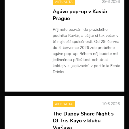
29.6.2026
AKTUALITA
Agáve pop-up v Kaviár
Prague
Přijměte pozvání do pražského
podniku Kaviár, a užijte si tak večer v
té nejlepší společnosti. Od 29. června
do 4. července 2026 zde proběhne
agáve pop-up. Během něj budete mít
jedinečnou příležitost ochutnat
koktejly z „agávovic” z portfolia Fenix
Drinks.
V
í
c
e
10.6.2026
AKTUALITA
i
n
The Duppy Share Night s
f
DJ Tris Kayo v klubu
o
r
Varšava