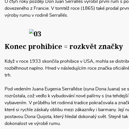
O čtyři roky později Don Juan Serrallés vyrobil první rum s 
dovezeného z Francie. V tomtéž roce (1865) také prodal první 
výroby rumu v rodině Serrallés.
Konec prohibice = rozkvět značky
Když v roce 1933 skončila prohibice v USA, mohla se distr
rozběhnout naplno. Hned v následujícím roce značka oficiáln
trh.
Pod vedením Juana Eugenia Serrallése (syna Dona Juana) se s
rozrůstala, což vedlo k vybudování nové palírny s (na tehdej
vybavením. V průběhu let rodinná tradice pokračovala a značk
které si rychle záskaly oblibu mezi zákazníky i barmany. Její n
postavou Dona Quijota, který hledal dokonalý svět. Stejně ta
dokonalost ve výrobě rumu.