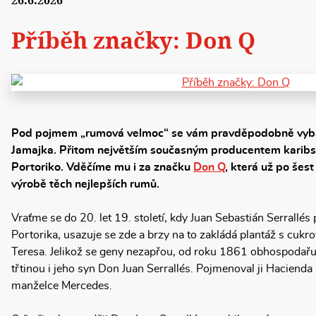
26.6.2026
Příběh značky: Don Q
Pod pojmem „rumová velmoc“ se vám pravděpodobně vyb
Jamajka. Přitom největším současným producentem karibs
Portoriko. Vděčíme mu i za značku
Don Q
, která už po šes
výrobě těch nejlepších rumů.
Vraťme se do 20. let 19. století, kdy Juan Sebastián Serrallés
Portorika, usazuje se zde a brzy na to zakládá plantáž s cukr
Teresa. Jelikož se geny nezapřou, od roku 1861 obhospodařu
třtinou i jeho syn Don Juan Serrallés. Pojmenoval ji Hacienda
manželce Mercedes.