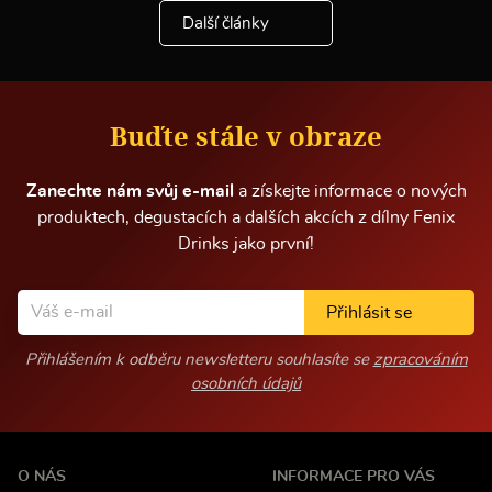
e
Další články
i
n
f
o
r
m
Buďte stále v obraze
a
c
í
Zanechte nám svůj e-mail
a získejte informace o nových
produktech, degustacích a dalších akcích z dílny Fenix
Drinks jako první!
Přihlásit se
Přihlášením k odběru newsletteru souhlasíte se
zpracováním
osobních údajů
O NÁS
INFORMACE PRO VÁS