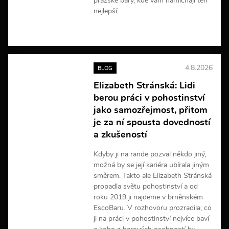
pražské bary, kde vám namíchají ten
nejlepší.
V
í
c
e
4.8.2026
BLOG
i
n
Elizabeth Stránská: Lidi
f
berou práci v pohostinství
o
r
jako samozřejmost, přitom
m
je za ní spousta dovedností
a
a zkušeností
c
í
Kdyby ji na rande pozval někdo jiný,
možná by se její kariéra ubírala jiným
směrem. Takto ale Elizabeth Stránská
propadla světu pohostinství a od
roku 2019 ji najdeme v brněnském
EscoBaru. V rozhovoru prozradila, co
ji na práci v pohostinství nejvíce baví