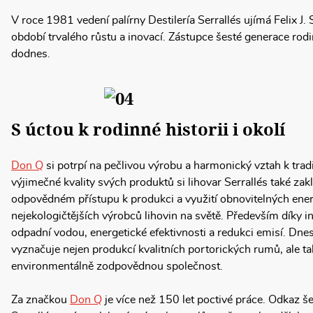
V roce 1981 vedení palírny Destilería Serrallés ujímá Felix J. S
období trvalého růstu a inovací. Zástupce šesté generace rodin
dodnes.
S úctou k rodinné historii i okolí
Don Q
si potrpí na pečlivou výrobu a harmonický vztah k trad
výjimečné kvality svých produktů si lihovar Serrallés také za
odpovědném přístupu k produkci a využití obnovitelných energi
nejekologičtějších výrobců lihovin na světě. Především díky i
odpadní vodou, energetické efektivnosti a redukci emisí. Dnes
vyznačuje nejen produkcí kvalitních portorických rumů, ale t
environmentálně zodpovědnou společnost.
Za značkou
Don Q
je více než 150 let poctivé práce. Odkaz še