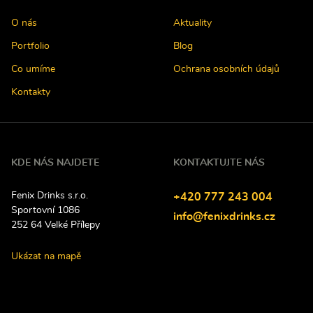
O nás
Aktuality
Portfolio
Blog
Co umíme
Ochrana osobních údajů
Kontakty
KDE NÁS NAJDETE
KONTAKTUJTE NÁS
Fenix Drinks s.r.o.
Tel
efon:
+420
777
243
004
Sportovní 1086
E-
info@fenixdrinks.cz
252 64
Velké Přílepy
mail:
Ukázat na mapě