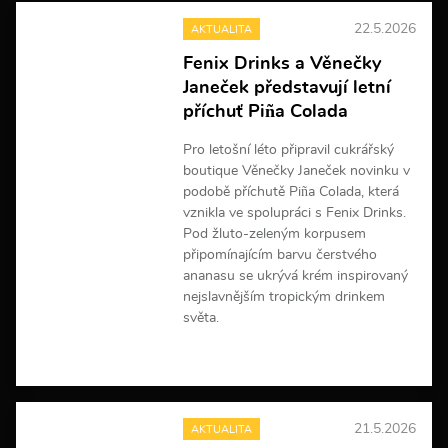
e
22.5.2026
AKTUALITA
i
n
Fenix Drinks a Věnečky
f
Janeček představují letní
o
r
příchuť Piña Colada
m
a
Pro letošní léto připravil cukrářský
c
boutique Věnečky Janeček novinku v
í
podobě příchutě Piña Colada, která
vznikla ve spolupráci s Fenix Drinks.
Pod žluto-zeleným korpusem
připomínajícím barvu čerstvého
ananasu se ukrývá krém inspirovaný
nejslavnějším tropickým drinkem
světa.
V
í
c
e
21.5.2026
AKTUALITA
i