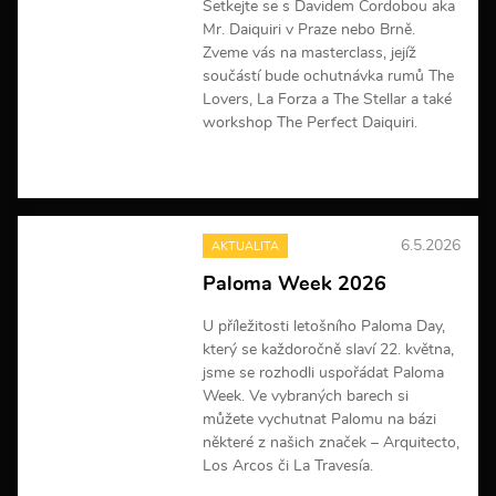
m
Setkejte se s Davidem Cordobou aka
a
Mr. Daiquiri v Praze nebo Brně.
c
Zveme vás na masterclass, jejíž
í
součástí bude ochutnávka rumů The
Lovers, La Forza a The Stellar a také
workshop The Perfect Daiquiri.
V
í
c
e
6.5.2026
AKTUALITA
i
n
Paloma Week 2026
f
o
U příležitosti letošního Paloma Day,
r
m
který se každoročně slaví 22. května,
a
jsme se rozhodli uspořádat Paloma
c
Week. Ve vybraných barech si
í
můžete vychutnat Palomu na bázi
některé z našich značek – Arquitecto,
Los Arcos či La Travesía.