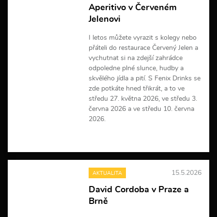
n
Aperitivo v Červeném
f
Jelenovi
o
r
m
I letos můžete vyrazit s kolegy nebo
a
přáteli do restaurace Červený Jelen a
c
vychutnat si na zdejší zahrádce
í
odpoledne plné slunce, hudby a
skvělého jídla a pití. S Fenix Drinks se
zde potkáte hned třikrát, a to ve
středu 27. května 2026, ve středu 3.
června 2026 a ve středu 10. června
2026.
V
í
c
e
15.5.2026
AKTUALITA
i
n
David Cordoba v Praze a
f
Brně
o
r