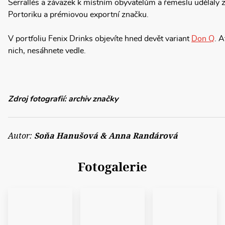
Serrallés a závazek k místním obyvatelům a řemeslu udělaly z
Portoriku a prémiovou exportní značku.
V portfoliu Fenix Drinks objevíte hned devět variant
Don Q
. A
nich, nesáhnete vedle.
Zdroj fotografií: archiv značky
Autor:
Soňa Hanušová & Anna Randárová
Fotogalerie