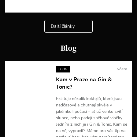
V
í
c
e
Další články
i
n
f
o
Blog
r
m
a
c
včera
BLOG
í
Kam v Praze na Gin &
Tonic?
Existuje několik koktejlů, které jsou
nadčasové a chutnají skvěle v
jakémkoli počasí – ať už venku svítí
slunce, nebo padají sněhové vločky.
Jedním z nich je i Gin & Tonic. Kam se
na něj vypravit? Máme pro vás tip na