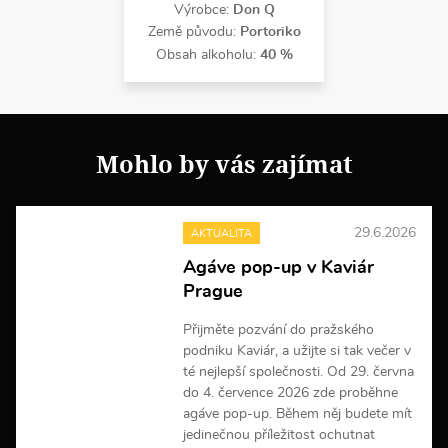
Výrobce:
Don Q
Země původu:
Portoriko
Obsah alkoholu:
40 %
Mohlo by vás zajímat
29.6.2026
AKTUALITA
Agáve pop-up v Kaviár
Prague
Přijměte pozvání do pražského
podniku Kaviár, a užijte si tak večer v
té nejlepší společnosti. Od 29. června
do 4. července 2026 zde proběhne
agáve pop-up. Během něj budete mít
jedinečnou příležitost ochutnat