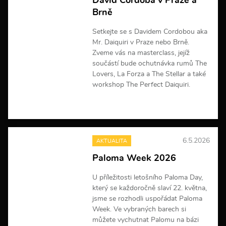
David Cordoba v Praze a
f
Brně
o
r
m
Setkejte se s Davidem Cordobou aka
a
Mr. Daiquiri v Praze nebo Brně.
c
Zveme vás na masterclass, jejíž
í
součástí bude ochutnávka rumů The
Lovers, La Forza a The Stellar a také
workshop The Perfect Daiquiri.
V
í
c
e
6.5.2026
AKTUALITA
i
n
Paloma Week 2026
f
o
U příležitosti letošního Paloma Day,
r
m
který se každoročně slaví 22. května,
a
jsme se rozhodli uspořádat Paloma
c
Week. Ve vybraných barech si
í
můžete vychutnat Palomu na bázi