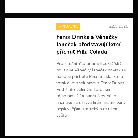
V
í
c
e
22.5.2026
AKTUALITA
i
n
Fenix Drinks a Věnečky
f
Janeček představují letní
o
r
příchuť Piña Colada
m
a
Pro letošní léto připravil cukrářský
c
boutique Věnečky Janeček novinku v
í
podobě příchutě Piña Colada, která
vznikla ve spolupráci s Fenix Drinks.
Pod žluto-zeleným korpusem
připomínajícím barvu čerstvého
ananasu se ukrývá krém inspirovaný
nejslavnějším tropickým drinkem
světa.
V
í