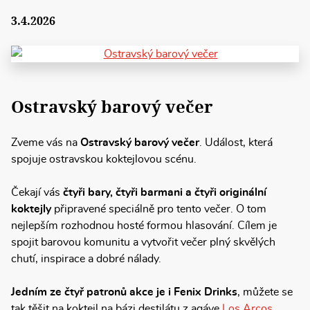
3.4.2026
Ostravský barový večer
Zveme vás na
Ostravský barový večer
. Událost, která
spojuje ostravskou koktejlovou scénu.
Čekají vás
čtyři bary, čtyři barmani a čtyři originální
koktejly
připravené speciálně pro tento večer. O tom
nejlepším rozhodnou hosté formou hlasování. Cílem je
spojit barovou komunitu a vytvořit večer plný skvělých
chutí, inspirace a dobré nálady.
Jedním ze čtyř patronů akce je i Fenix Drinks
, můžete se
tak těšit na koktejl na bázi destilátu z agáve
Los Arcos