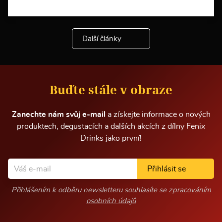
V
í
c
e
Další články
i
n
f
o
r
m
Buďte stále v obraze
a
c
í
Zanechte nám svůj e-mail
a získejte informace o nových
produktech, degustacích a dalších akcích z dílny Fenix
Drinks jako první!
Přihlásit se
Přihlášením k odběru newsletteru souhlasíte se
zpracováním
osobních údajů