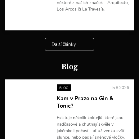
některé z našich značek – Arquitecto,
Los Arcos či La Travesía.
V
í
c
e
Další články
i
n
f
o
Blog
r
m
a
c
5.8.2026
BLOG
í
Kam v Praze na Gin &
Tonic?
Existuje několik koktejlů, které jsou
nadčasové a chutnají skvěle v
jakémkoli počasí – ať už venku svítí
slunce, nebo padají sněhové vločky.