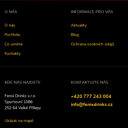
O NÁS
INFORMACE PRO VÁS
O nás
Aktuality
Portfolio
Blog
Co umíme
Ochrana osobních údajů
Kontakty
KDE NÁS NAJDETE
KONTAKTUJTE NÁS
Fenix Drinks s.r.o.
Tel
efon:
+420
777
243
004
Sportovní 1086
E-
info@fenixdrinks.cz
252 64
Velké Přílepy
mail:
Ukázat na mapě