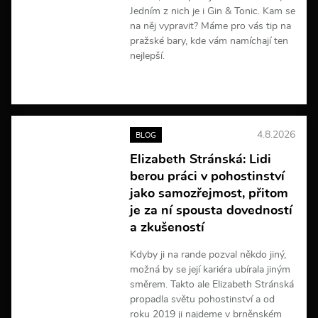
Jedním z nich je i Gin & Tonic. Kam se
na něj vypravit? Máme pro vás tip na
pražské bary, kde vám namíchají ten
nejlepší.
V
í
c
e
4.8.2026
BLOG
i
n
Elizabeth Stránská: Lidi
f
berou práci v pohostinství
o
r
jako samozřejmost, přitom
m
je za ní spousta dovedností
a
a zkušeností
c
í
Kdyby ji na rande pozval někdo jiný,
možná by se její kariéra ubírala jiným
směrem. Takto ale Elizabeth Stránská
propadla světu pohostinství a od
roku 2019 ji najdeme v brněnském