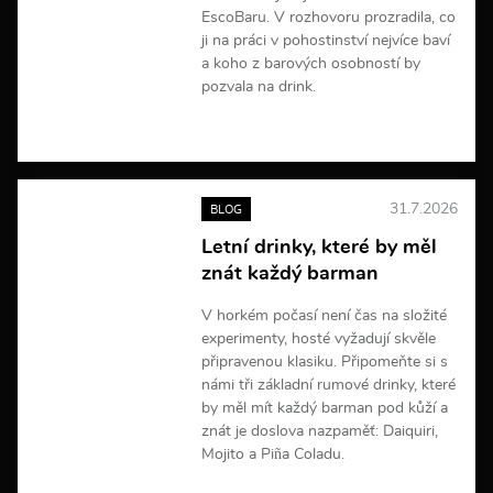
EscoBaru. V rozhovoru prozradila, co
ji na práci v pohostinství nejvíce baví
a koho z barových osobností by
pozvala na drink.
V
í
c
e
31.7.2026
BLOG
i
n
Letní drinky, které by měl
f
znát každý barman
o
r
m
V horkém počasí není čas na složité
a
experimenty, hosté vyžadují skvěle
c
připravenou klasiku. Připomeňte si s
í
námi tři základní rumové drinky, které
by měl mít každý barman pod kůží a
znát je doslova nazpaměť: Daiquiri,
Mojito a Piña Coladu.