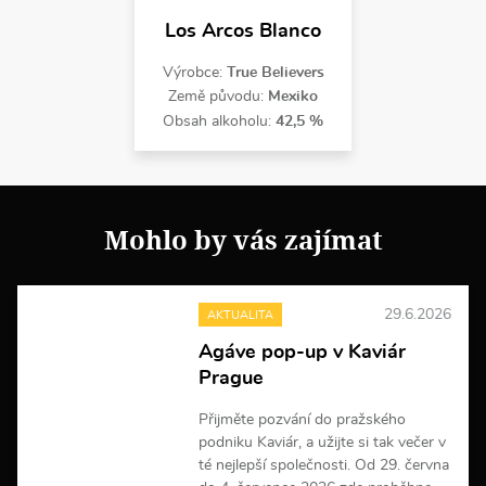
Los Arcos Blanco
Výrobce:
True Believers
Země původu:
Mexiko
Obsah alkoholu:
42,5 %
Mohlo by vás zajímat
29.6.2026
AKTUALITA
Agáve pop-up v Kaviár
Prague
Přijměte pozvání do pražského
podniku Kaviár, a užijte si tak večer v
té nejlepší společnosti. Od 29. června