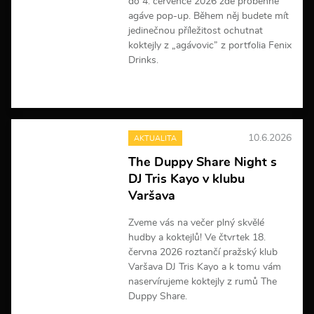
do 4. července 2026 zde proběhne
agáve pop-up. Během něj budete mít
jedinečnou příležitost ochutnat
koktejly z „agávovic” z portfolia Fenix
Drinks.
V
í
c
e
10.6.2026
AKTUALITA
i
n
The Duppy Share Night s
f
DJ Tris Kayo v klubu
o
r
Varšava
m
a
Zveme vás na večer plný skvělé
c
hudby a koktejlů! Ve čtvrtek 18.
í
června 2026 roztančí pražský klub
Varšava DJ Tris Kayo a k tomu vám
naservírujeme koktejly z rumů The
Duppy Share.