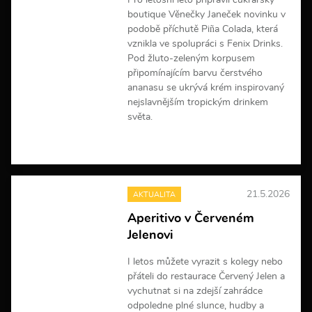
Pro letošní léto připravil cukrářský
c
boutique Věnečky Janeček novinku v
í
podobě příchutě Piña Colada, která
vznikla ve spolupráci s Fenix Drinks.
Pod žluto-zeleným korpusem
připomínajícím barvu čerstvého
ananasu se ukrývá krém inspirovaný
nejslavnějším tropickým drinkem
světa.
V
í
c
e
21.5.2026
AKTUALITA
i
n
Aperitivo v Červeném
f
Jelenovi
o
r
m
I letos můžete vyrazit s kolegy nebo
a
přáteli do restaurace Červený Jelen a
c
vychutnat si na zdejší zahrádce
í
odpoledne plné slunce, hudby a