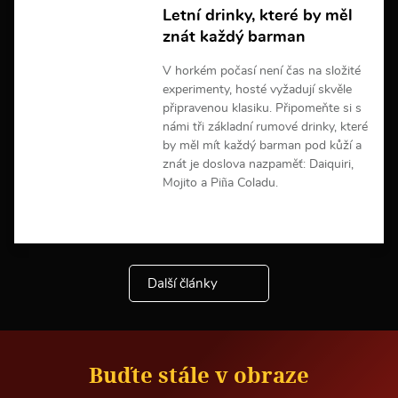
n
Letní drinky, které by měl
f
znát každý barman
o
r
m
V horkém počasí není čas na složité
a
experimenty, hosté vyžadují skvěle
c
připravenou klasiku. Připomeňte si s
í
námi tři základní rumové drinky, které
by měl mít každý barman pod kůží a
znát je doslova nazpaměť: Daiquiri,
Mojito a Piña Coladu.
V
í
c
e
Další články
i
n
f
o
r
m
Buďte stále v obraze
a
c