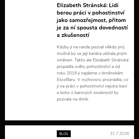
n
Elizabeth Stránská: Lidi
f
berou práci v pohostinství
o
r
jako samozřejmost, přitom
m
je za ní spousta dovedností
a
a zkušeností
c
í
Kdyby ji na rande pozval někdo jiný,
možná by se její kariéra ubírala jiným
směrem. Takto ale Elizabeth Stránská
propadla světu pohostinství a od
roku 2019 ji najdeme v brněnském
EscoBaru. V rozhovoru prozradila, co
ji na práci v pohostinství nejvíce baví
a koho z barových osobností by
pozvala na drink.
V
í
c
e
31.7.2026
BLOG
i