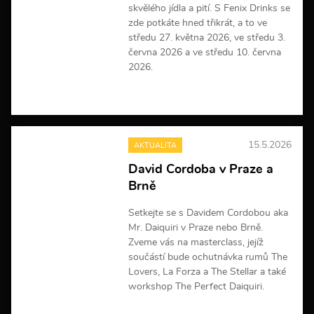
skvělého jídla a pití. S Fenix Drinks se
zde potkáte hned třikrát, a to ve
středu 27. května 2026, ve středu 3.
června 2026 a ve středu 10. června
2026.
V
í
c
e
15.5.2026
AKTUALITA
i
n
David Cordoba v Praze a
f
Brně
o
r
m
Setkejte se s Davidem Cordobou aka
a
Mr. Daiquiri v Praze nebo Brně.
c
Zveme vás na masterclass, jejíž
í
součástí bude ochutnávka rumů The
Lovers, La Forza a The Stellar a také
workshop The Perfect Daiquiri.