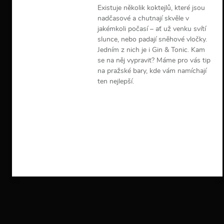
Existuje několik koktejlů, které jsou
nadčasové a chutnají skvěle v
jakémkoli počasí – ať už venku svítí
slunce, nebo padají sněhové vločky.
Jedním z nich je i Gin & Tonic. Kam
se na něj vypravit? Máme pro vás tip
na pražské bary, kde vám namíchají
ten nejlepší.
V
í
c
e
i
n
f
o
r
m
a
c
í