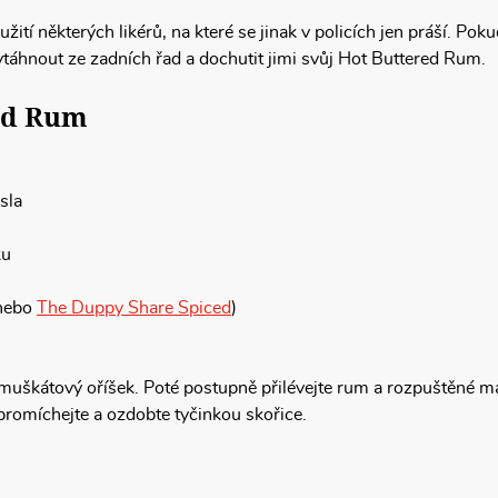
užití některých likérů, na které se jinak v policích jen práší.
ytáhnout ze zadních řad a dochutit jimi svůj Hot Buttered Rum.
ed Rum
sla
ku
nebo
The Duppy Share Spiced
)
 muškátový oříšek. Poté postupně přilévejte rum a rozpuštěné má
promíchejte a ozdobte tyčinkou skořice.