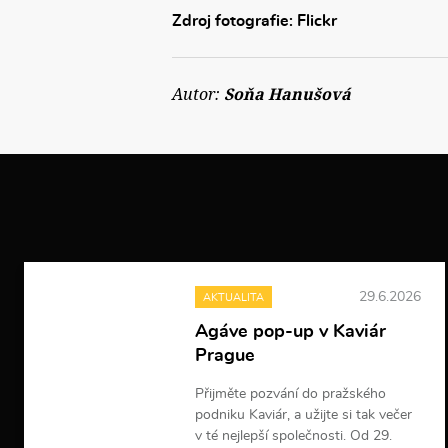
Zdroj fotografie: Flickr
Autor:
Soňa Hanušová
29.6.2026
AKTUALITA
Agáve pop-up v Kaviár
Prague
Přijměte pozvání do pražského
podniku Kaviár, a užijte si tak večer
v té nejlepší společnosti. Od 29.