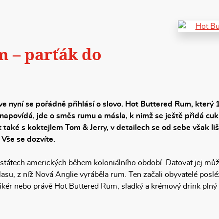
m – parťák do
e nyní se pořádně přihlásí o slovo. Hot Buttered Rum, který 17
napovídá, jde o směs rumu a másla, k nimž se ještě přidá cuk
 také s koktejlem Tom & Jerry, v detailech se od sebe však li
 Vše se dozvíte.
tátech amerických během koloniálního období. Datovat jej může
su, z níž Nová Anglie vyráběla rum. Ten začali obyvatelé posl
 likér nebo právě Hot Buttered Rum, sladký a krémový drink plný 