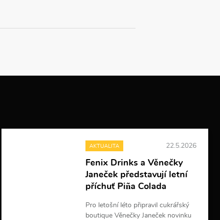
22.5.2026
AKTUALITA
Fenix Drinks a Věnečky
Janeček představují letní
příchuť Piña Colada
Pro letošní léto připravil cukrářský
boutique Věnečky Janeček novinku