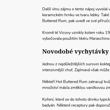
Další vlnu zájmu o tento nápoj vyvolal v
keramickém hrnku ve tvaru lebky. Také 
Buttered Rum, pak uvedl ve své příručc
Kromě té Vicovy vznikly kolem roku 195
vybočovala použitím likéru Maraschin
Novodobé vychytávky
Jednou z nejdůležitějších surovin kokte
intenzivnější chuť. Zajímavá však může
Někteří Hot Buttered Rum zatracují kvů
množství másla změklou vanilkovou zmrz
Koření, které se do tohoto drinku typic
badyán. Některé receptury pak doporuču