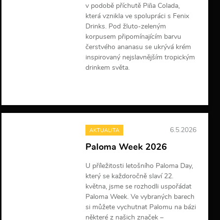
v podobě příchutě Piña Colada,
která vznikla ve spolupráci s Fenix
Drinks. Pod žluto-zeleným
korpusem připomínajícím barvu
čerstvého ananasu se ukrývá krém
inspirovaný nejslavnějším tropickým
drinkem světa.
V
í
c
e
i
6.5.2026
AKTUALITA
n
f
Paloma Week 2026
o
r
U příležitosti letošního Paloma Day,
m
který se každoročně slaví 22.
a
c
května, jsme se rozhodli uspořádat
í
Paloma Week. Ve vybraných barech
si můžete vychutnat Palomu na bázi
některé z našich značek –