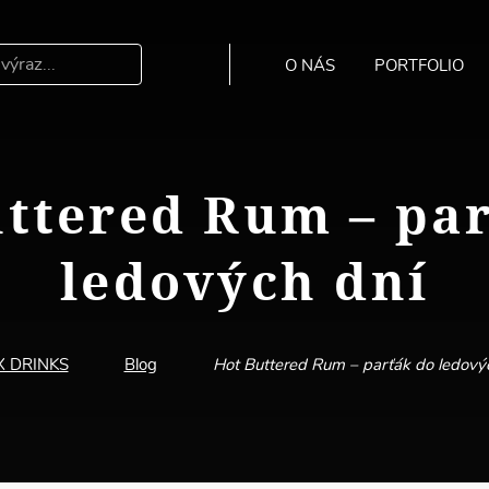
O NÁS
PORTFOLIO
Hledat
ttered Rum – pa
ledových dní
X DRINKS
Blog
Hot Buttered Rum – parťák do ledový