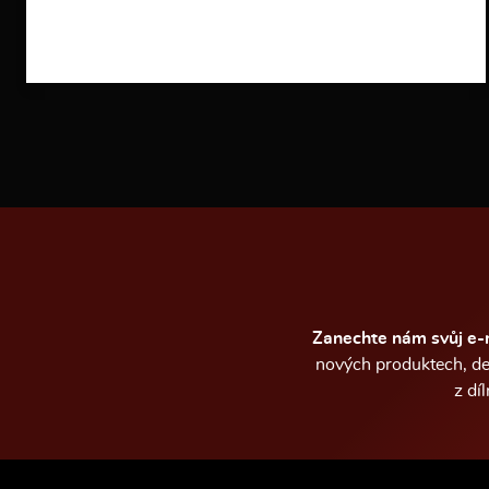
i
n
f
o
r
m
a
c
í
Zanechte nám svůj e-
nových produktech, de
z dí