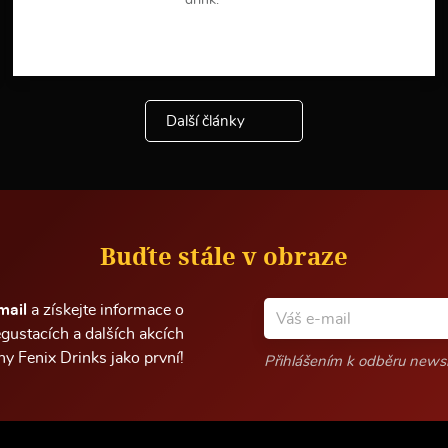
drink.
V
í
c
e
i
Další články
n
f
o
r
m
a
c
Buďte stále v obraze
í
mail
a získejte informace o
gustacích a dalších akcích
lny Fenix Drinks jako první!
Přihlášením k odběru newsl