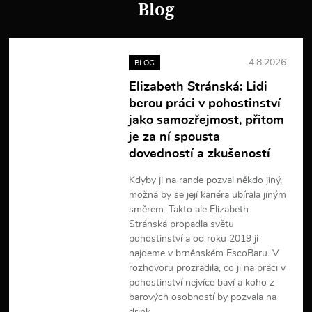
í
Blog
4.8.2026
BLOG
Elizabeth Stránská: Lidi
berou práci v pohostinství
jako samozřejmost, přitom
je za ní spousta
dovedností a zkušeností
Kdyby ji na rande pozval někdo jiný,
možná by se její kariéra ubírala jiným
směrem. Takto ale Elizabeth
Stránská propadla světu
pohostinství a od roku 2019 ji
najdeme v brněnském EscoBaru. V
rozhovoru prozradila, co ji na práci v
pohostinství nejvíce baví a koho z
barových osobností by pozvala na