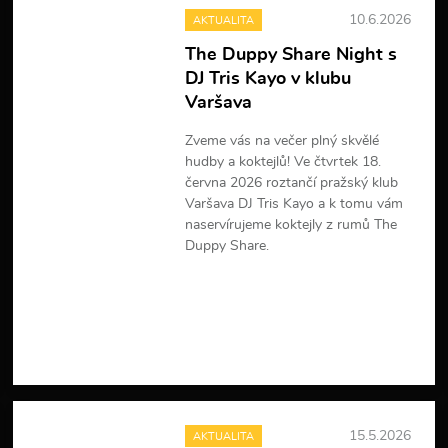
10.6.2026
AKTUALITA
The Duppy Share Night s
DJ Tris Kayo v klubu
Varšava
Zveme vás na večer plný skvělé
hudby a koktejlů! Ve čtvrtek 18.
června 2026 roztančí pražský klub
Varšava DJ Tris Kayo a k tomu vám
naservírujeme koktejly z rumů The
Duppy Share.
V
í
c
e
i
n
f
o
r
15.5.2026
AKTUALITA