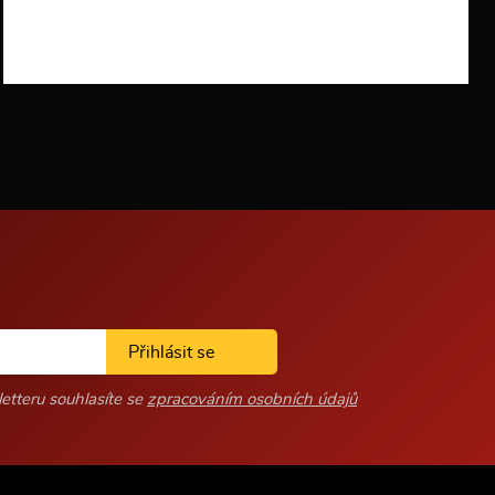
f
o
r
m
a
c
í
Přihlásit se
etteru souhlasíte se
zpracováním osobních údajů