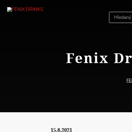
Hledáný
výraz
Fenix Dr
FE
15.8.2021