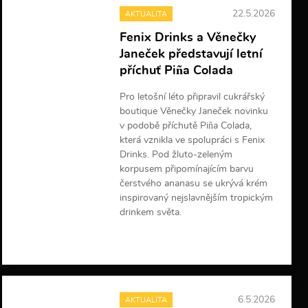
22.5.2026
AKTUALITA
Fenix Drinks a Věnečky
Janeček představují letní
příchuť Piña Colada
Pro letošní léto připravil cukrářský
boutique Věnečky Janeček novinku
v podobě příchutě Piña Colada,
která vznikla ve spolupráci s Fenix
Drinks. Pod žluto-zeleným
korpusem připomínajícím barvu
čerstvého ananasu se ukrývá krém
inspirovaný nejslavnějším tropickým
drinkem světa.
V
í
c
e
i
6.5.2026
AKTUALITA
n