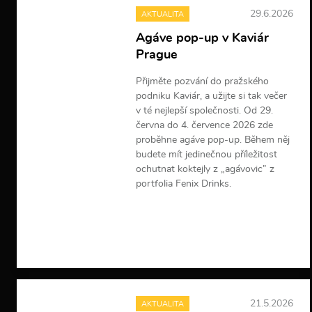
29.6.2026
AKTUALITA
Agáve pop-up v Kaviár
Prague
Přijměte pozvání do pražského
podniku Kaviár, a užijte si tak večer
v té nejlepší společnosti. Od 29.
června do 4. července 2026 zde
proběhne agáve pop-up. Během něj
budete mít jedinečnou příležitost
ochutnat koktejly z „agávovic” z
portfolia Fenix Drinks.
V
í
c
e
i
n
f
o
21.5.2026
AKTUALITA