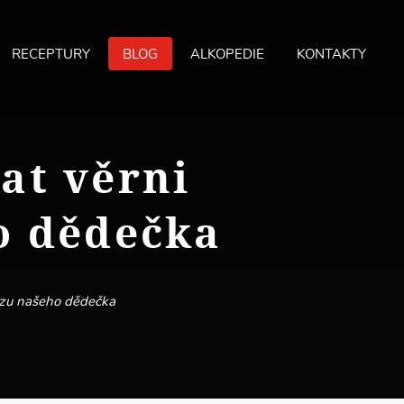
RECEPTURY
BLOG
ALKOPEDIE
KONTAKTY
MA
ME
at věrni
o dědečka
azu našeho dědečka