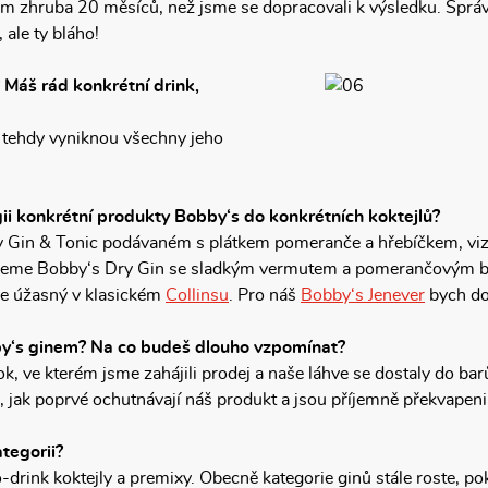
nám zhruba 20 měsíců, než jsme se dopracovali k výsledku. Spr
 ale ty bláho!
? Máš rád konkrétní drink,
 tehdy vyniknou všechny jeho
ii konkrétní produkty Bobby‘s do konkrétních koktejlů?
 v Gin & Tonic podávaném s plátkem pomeranče a hřebíčkem, vi
jeme Bobby‘s Dry Gin se sladkým vermutem a pomerančovým bit
se úžasný v klasickém
Collinsu
. Pro náš
Bobby‘s Jenever
bych do
obby‘s ginem? Na co budeš dlouho vzpomínat?
k, ve kterém jsme zahájili prodej a naše láhve se dostaly do bar
di, jak poprvé ochutnávají náš produkt a jsou příjemně překvape
tegorii?
-drink koktejly a premixy. Obecně kategorie ginů stále roste, po