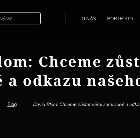
O NÁS
PORTFOLIO
Hledat
lom: Chceme zůst
ě a odkazu našeh
Blog
David Blom: Chceme zůstat věrni sami sobě a odk