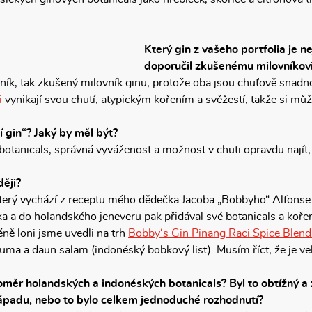
Který gin z vašeho portfolia je n
doporučil zkušenému milovníkovi
čník, tak zkušený milovník ginu, protože oba jsou chuťově snadn
i
vynikají svou chutí, atypickým kořením a svěžestí, takže si můž
í gin“? Jaký by měl být?
 botanicals, správná vyváženost a možnost v chuti opravdu najít,
ději?
který vychází z receptu mého dědečka Jacoba „Bobbyho“ Alfons
a a do holandského jeneveru pak přidával své botanicals a koře
méně loni jsme uvedli na trh
Bobby‘s Gin Pinang Raci Spice Blend
uma a daun salam (indonéský bobkový list). Musím říct, že je vel
oměr holandských a indonéských botanicals? Byl to obtížný a 
západu, nebo to bylo celkem jednoduché rozhodnutí?