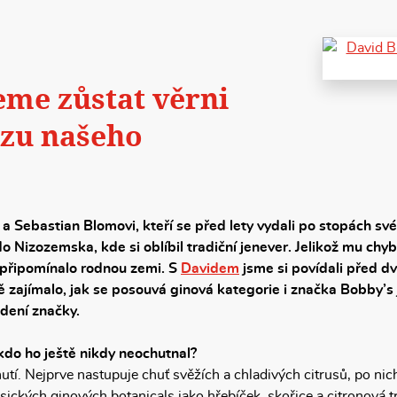
me zůstat věrni
azu našeho
d a Sebastian Blomovi, kteří se před lety vydali po stopách 
 Nizozemska, kde si oblíbil tradiční jenever. Jelikož mu chy
 připomínalo rodnou zemi. S
Davidem
jsme si povídali před dv
 zajímalo, jak se posouvá ginová kategorie i značka Bobby’s 
edení značky.
do ho ještě nikdy neochutnal?
tí. Nejprve nastupuje chuť svěžích a chladivých citrusů, po nich
ických ginových botanicals jako hřebíček, skořice a citronová t