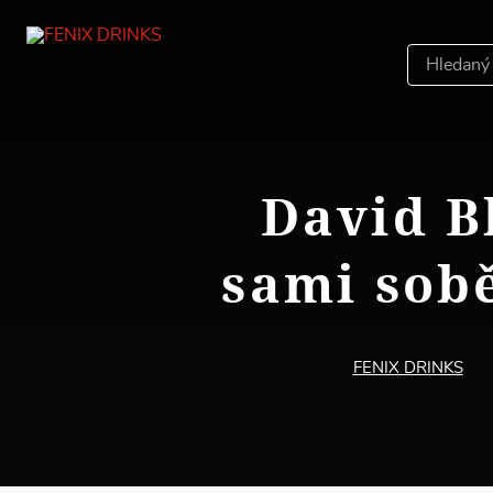
Hledáný
výraz
David B
sami sob
FENIX DRINKS