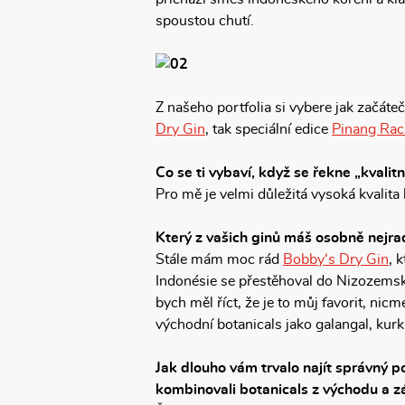
spoustou chutí.
Z našeho portfolia si vybere jak začáte
Dry Gin
, tak speciální edice
Pinang Rac
Co se ti vybaví, když se řekne „kvalitn
Pro mě je velmi důležitá vysoká kvalita
Který z vašich ginů máš osobně nejra
Stále mám moc rád
Bobby‘s Dry Gin
, 
Indonésie se přestěhoval do Nizozemsk
bych měl říct, že je to můj favorit, nic
východní botanicals jako galangal, kurk
Jak dlouho vám trvalo najít správný p
kombinovali botanicals z východu a 