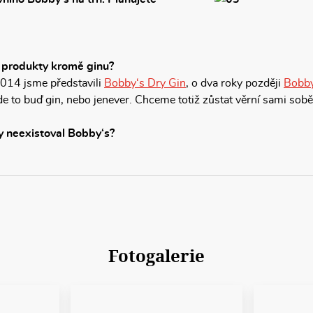
ší produkty kromě ginu?
014 jsme představili
Bobby‘s Dry Gin
, o dva roky později
Bobby
e to buď gin, nebo jenever. Chceme totiž zůstat věrní sami so
y neexistoval Bobby‘s?
Fotogalerie