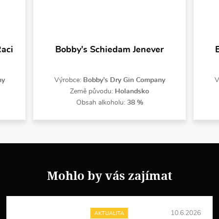
aci
Bobby's Schiedam Jenever
ny
Výrobce:
Bobby’s Dry Gin Company
V
Země původu:
Holandsko
Obsah alkoholu:
38 %
Mohlo by vás zajímat
10.6.2026
AKTUALITA