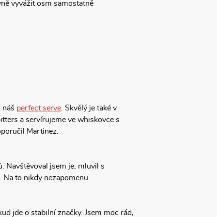
ávně vyvážit osm samostatně
z náš
perfect serve
. Skvělý je také v
ters a servírujeme ve whiskovce s
poručil Martinez.
ů. Navštěvoval jsem je, mluvil s
ni. Na to nikdy nezapomenu.
kud jde o stabilní značky. Jsem moc rád,