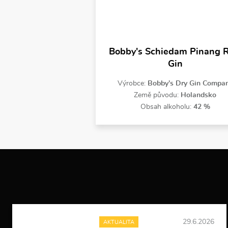
Bobby's Schiedam Pinang R
Gin
Výrobce:
Bobby’s Dry Gin Compa
Země původu:
Holandsko
Obsah alkoholu:
42 %
29.6.2026
AKTUALITA