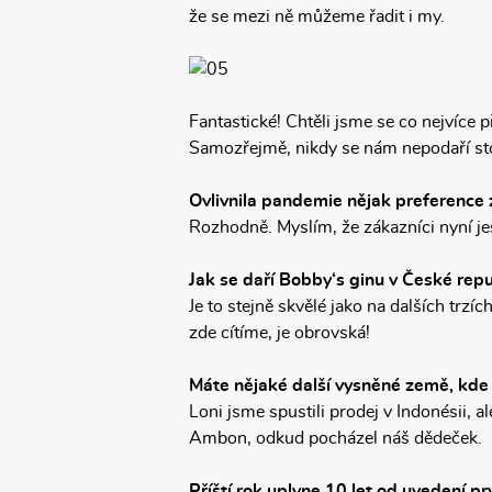
že se mezi ně můžeme řadit i my.
Fantastické! Chtěli jsme se co nejvíce př
Samozřejmě, nikdy se nám nepodaří sto
Ovlivnila pandemie nějak preference
Rozhodně. Myslím, že zákazníci nyní ješ
Jak se daří Bobby‘s ginu v České repu
Je to stejně skvělé jako na dalších trz
zde cítíme, je obrovská!
Máte nějaké další vysněné země, kde Bo
Loni jsme spustili prodej v Indonésii,
Ambon, odkud pocházel náš dědeček.
Příští rok uplyne 10 let od uvedení pr