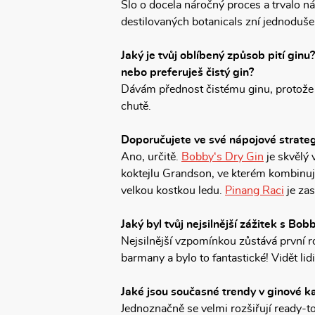
Šlo o docela náročný proces a trvalo 
destilovaných botanicals zní jednoduše,
Jaký je tvůj oblíbený způsob pití ginu
nebo preferuješ čistý gin?
Dávám přednost čistému ginu, protože
chutě.
Doporučujete ve své nápojové strateg
Ano, určitě.
Bobby‘s Dry Gin
je skvělý
koktejlu Grandson, ve kterém kombinu
velkou kostkou ledu.
Pinang Raci
je za
Jaký byl tvůj nejsilnější zážitek s B
Nejsilnější vzpomínkou zůstává první ro
barmany a bylo to fantastické! Vidět li
Jaké jsou současné trendy v ginové ka
Jednoznačně se velmi rozšiřují ready-to