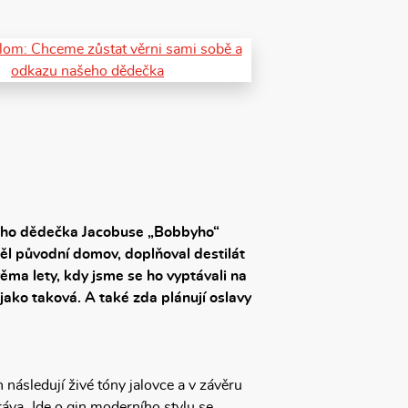
svého dědečka Jacobuse „Bobbyho“
běl původní domov, doplňoval destilát
ěma lety, kdy jsme se ho vyptávali na
jako taková. A také zda plánují oslavy
 následují živé tóny jalovce a v závěru
ráva. Jde o gin moderního stylu se