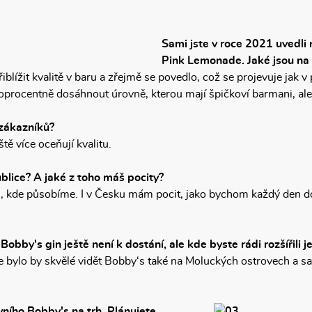
Sami jste v roce 2021 uvedli 
Pink Lemonade. Jaké jsou na 
iblížit kvalitě v baru a zřejmě se povedlo, což se projevuje jak v
procentně dosáhnout úrovně, kterou mají špičkoví barmani, ale 
 zákazníků?
tě více oceňují kvalitu.
blice? A jaké z toho máš pocity?
ích, kde působíme. I v Česku mám pocit, jako bychom každý den d
bby's gin ještě není k dostání, ale kde byste rádi rozšířili je
 ale bylo by skvělé vidět Bobby‘s také na Moluckých ostrovech a
vního Bobby's na trh. Plánujete