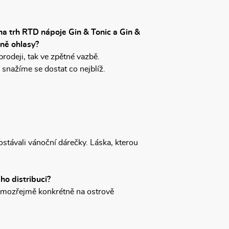
na trh RTD nápoje Gin & Tonic a Gin &
ně ohlasy?
 prodeji, tak ve zpětné vazbě.
snažíme se dostat co nejblíž.
ostávali vánoční dárečky. Láska, kterou
ho distribuci?
 samozřejmě konkrétně na ostrově