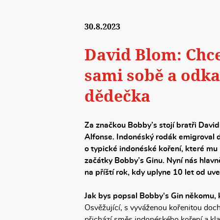
30.8.2023
David Blom: Chce
sami sobě a odk
dědečka
Za značkou Bobby’s stojí bratři Davi
Alfonse. Indonéský rodák emigroval do
o typické indonéské koření, které mu
začátky Bobby’s Ginu. Nyní nás hlavně
na příští rok, kdy uplyne 10 let od uv
Jak bys popsal Bobby‘s Gin někomu, k
Osvěžující, s vyváženou kořenitou dochu
přichází směs indonéského koření a klas