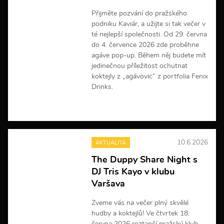
Přijměte pozvání do pražského
podniku Kaviár, a užijte si tak večer v
té nejlepší společnosti. Od 29. června
do 4. července 2026 zde proběhne
agáve pop-up. Během něj budete mít
jedinečnou příležitost ochutnat
koktejly z „agávovic” z portfolia Fenix
Drinks.
V
í
c
e
10.6.2026
AKTUALITA
i
n
The Duppy Share Night s
f
DJ Tris Kayo v klubu
o
r
Varšava
m
a
Zveme vás na večer plný skvělé
c
hudby a koktejlů! Ve čtvrtek 18.
í