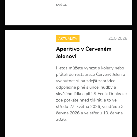
světa.
V
í
c
e
21.5.2026
AKTUALITA
i
n
Aperitivo v Červeném
f
Jelenovi
o
r
m
I letos můžete vyrazit s kolegy nebo
a
přáteli do restaurace Červený Jelen a
c
vychutnat si na zdejší zahrádce
í
odpoledne plné slunce, hudby a
skvělého jídla a pití. S Fenix Drinks se
zde potkáte hned třikrát, a to ve
středu 27. května 2026, ve středu 3.
června 2026 a ve středu 10. června
2026.
V