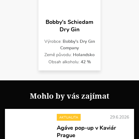
Bobby's Schiedam
Dry Gin
Výrobce:
Bobby’s Dry Gin
Company
Země původu:
Holandsko
Obsah alkoholu:
42 %
Mohlo by vás zajímat
29.6.2026
AKTUALITA
Agáve pop-up v Kaviár
Prague