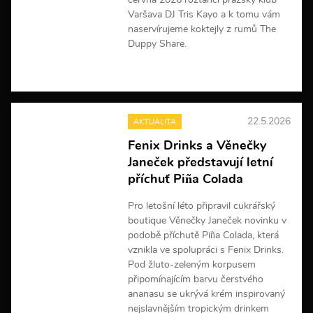
června 2026 roztančí pražský klub
Varšava DJ Tris Kayo a k tomu vám
naservírujeme koktejly z rumů The
Duppy Share.
V
í
c
e
22.5.2026
AKTUALITA
i
n
Fenix Drinks a Věnečky
f
Janeček představují letní
o
r
příchuť Piña Colada
m
a
Pro letošní léto připravil cukrářský
c
boutique Věnečky Janeček novinku v
í
podobě příchutě Piña Colada, která
vznikla ve spolupráci s Fenix Drinks.
Pod žluto-zeleným korpusem
připomínajícím barvu čerstvého
ananasu se ukrývá krém inspirovaný
nejslavnějším tropickým drinkem