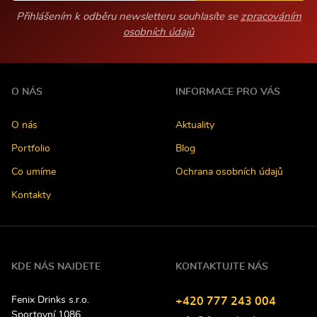
Přihlášením k odběru newsletteru souhlasíte se
zpracováním
osobních údajů
O NÁS
INFORMACE PRO VÁS
O nás
Aktuality
Portfolio
Blog
Co umíme
Ochrana osobních údajů
Kontakty
KDE NÁS NAJDETE
KONTAKTUJTE NÁS
Fenix Drinks s.r.o.
Tel
efon:
+420
777
243
004
Sportovní 1086