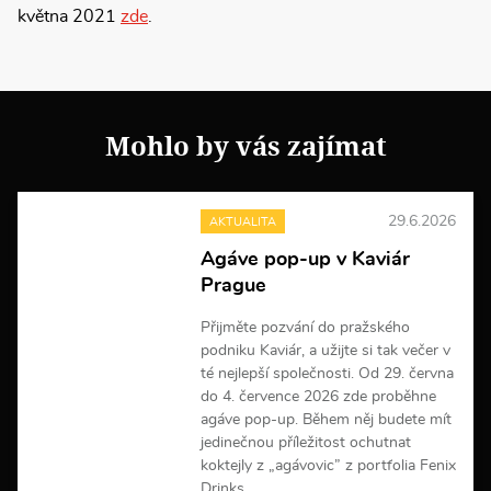
května 2021
zde
.
Mohlo by vás zajímat
29.6.2026
AKTUALITA
Agáve pop-up v Kaviár
Prague
Přijměte pozvání do pražského
podniku Kaviár, a užijte si tak večer v
té nejlepší společnosti. Od 29. června
do 4. července 2026 zde proběhne
agáve pop-up. Během něj budete mít
jedinečnou příležitost ochutnat
koktejly z „agávovic” z portfolia Fenix
Drinks.