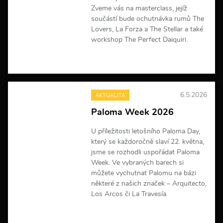
c
Zveme vás na masterclass, jejíž
í
součástí bude ochutnávka rumů The
Lovers, La Forza a The Stellar a také
workshop The Perfect Daiquiri.
V
í
c
e
6.5.2026
AKTUALITA
i
n
Paloma Week 2026
f
o
U příležitosti letošního Paloma Day,
r
m
který se každoročně slaví 22. května,
a
jsme se rozhodli uspořádat Paloma
c
Week. Ve vybraných barech si
í
můžete vychutnat Palomu na bázi
některé z našich značek – Arquitecto,
Los Arcos či La Travesía.
V