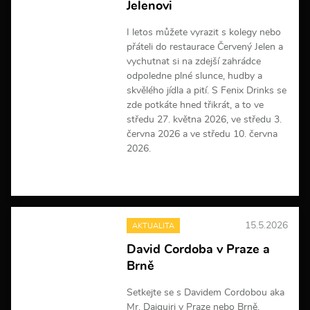
Jelenovi
o
r
m
I letos můžete vyrazit s kolegy nebo
a
přáteli do restaurace Červený Jelen a
c
vychutnat si na zdejší zahrádce
í
odpoledne plné slunce, hudby a
skvělého jídla a pití. S Fenix Drinks se
zde potkáte hned třikrát, a to ve
středu 27. května 2026, ve středu 3.
června 2026 a ve středu 10. června
2026.
V
í
c
e
15.5.2026
AKTUALITA
i
n
David Cordoba v Praze a
f
Brně
o
r
m
Setkejte se s Davidem Cordobou aka
a
Mr. Daiquiri v Praze nebo Brně.