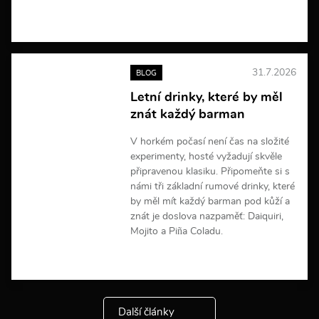
V
í
c
e
31.7.2026
BLOG
i
n
Letní drinky, které by měl
f
znát každý barman
o
r
m
V horkém počasí není čas na složité
a
experimenty, hosté vyžadují skvěle
c
připravenou klasiku. Připomeňte si s
í
námi tři základní rumové drinky, které
by měl mít každý barman pod kůží a
znát je doslova nazpaměť: Daiquiri,
Mojito a Piña Coladu.
V
í
c
e
Další články
i