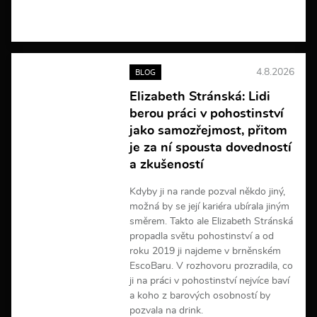
V
í
c
e
4.8.2026
BLOG
i
n
Elizabeth Stránská: Lidi
f
berou práci v pohostinství
o
r
jako samozřejmost, přitom
m
je za ní spousta dovedností
a
a zkušeností
c
í
Kdyby ji na rande pozval někdo jiný,
možná by se její kariéra ubírala jiným
směrem. Takto ale Elizabeth Stránská
propadla světu pohostinství a od
roku 2019 ji najdeme v brněnském
EscoBaru. V rozhovoru prozradila, co
ji na práci v pohostinství nejvíce baví
a koho z barových osobností by
pozvala na drink.