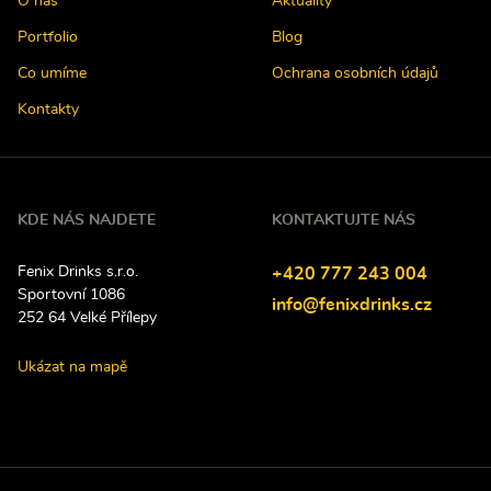
O nás
Aktuality
Portfolio
Blog
Co umíme
Ochrana osobních údajů
Kontakty
KDE NÁS NAJDETE
KONTAKTUJTE NÁS
Fenix Drinks s.r.o.
Tel
efon:
+420
777
243
004
Sportovní 1086
E-
info@fenixdrinks.cz
252 64
Velké Přílepy
mail:
Ukázat na mapě