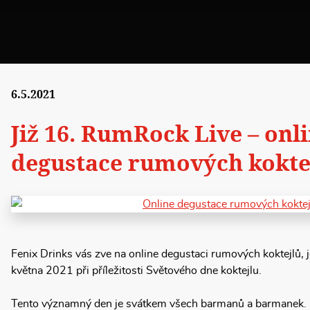
6.5.2021
Již 16. RumRock Live – onl
degustace rumových kokte
Fenix Drinks vás zve na online degustaci rumových koktejlů, j
května 2021 při příležitosti Světového dne koktejlu.
Tento významný den je svátkem všech barmanů a barmanek. 