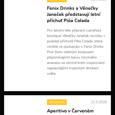
i
n
Fenix Drinks a Věnečky
f
Janeček představují letní
o
r
příchuť Piña Colada
m
a
Pro letošní léto připravil cukrářský
c
boutique Věnečky Janeček novinku v
í
podobě příchutě Piña Colada, která
vznikla ve spolupráci s Fenix Drinks.
Pod žluto-zeleným korpusem
připomínajícím barvu čerstvého
ananasu se ukrývá krém inspirovaný
nejslavnějším tropickým drinkem
světa.
V
í
c
e
21.5.2026
AKTUALITA
i
n
Aperitivo v Červeném
f