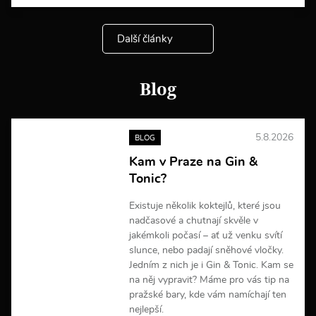
í
c
e
Další články
i
n
f
o
Blog
r
m
a
c
5.8.2026
BLOG
í
Kam v Praze na Gin &
Tonic?
Existuje několik koktejlů, které jsou
nadčasové a chutnají skvěle v
jakémkoli počasí – ať už venku svítí
slunce, nebo padají sněhové vločky.
Jedním z nich je i Gin & Tonic. Kam se
na něj vypravit? Máme pro vás tip na
pražské bary, kde vám namíchají ten
nejlepší.