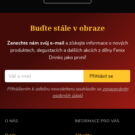
n
f
o
r
m
Buďte stále v obraze
a
c
í
Zanechte nám svůj e-mail
a získejte informace o nových
produktech, degustacích a dalších akcích z dílny Fenix
Drinks jako první!
Přihlásit se
Přihlášením k odběru newsletteru souhlasíte se
zpracováním
osobních údajů
O NÁS
INFORMACE PRO VÁS